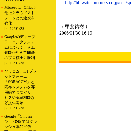
http://bb.watch.impress.co.jp/cda/s
■
Microsoft、Officeと
他社クラウドスト
レージとの連携を
強化
（ 甲斐祐樹 ）
[2016/01/28]
2006/01/30 16:19
■
Googleのディープ
ラーニングシステ
ムによって、人工
知能が初めて囲碁
のプロ棋士に勝利
[2016/01/28]
■
ソラコム、IoTプラ
ットフォーム
「SORACOM」と
既存システムを専
用線でつなぐサー
ビスや認証機能な
ど提供開始
[2016/01/28]
■
Google「Chrome
48」iOS版ではクラ
ッシュ率70％低