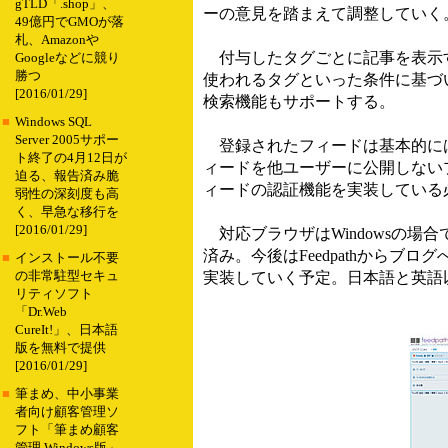
gTLD「.shop」、
ーの意見を踏まえて調整していく
49億円でGMOが落
札、Amazonや
付与したタグごとに記事を表示す
Googleなどに競り
勝つ
使われるタグといった条件に基づい
[2016/01/29]
検索機能もサポートする。
■
Windows SQL
Server 2005サポー
登録されたフィードは基本的にはF
ト終了の4月12日が
ィードを他ユーザーに公開しない
迫る、報告済み脆
ィードの認証機能を実装している
弱性の深刻度も高
く、早急な移行を
[2016/01/29]
対応ブラウザはWindowsの場合でInternet
済み。今後はFeedpathからブ
■
インストール不要
の非常駐型セキュ
実装していく予定。日本語と英語
リティソフト
「Dr.Web
CureIt!」、日本語
版を無料で提供
[2016/01/29]
■
筆まめ、中小事業
者向け顧客管理ソ
フト「筆まめ顧客