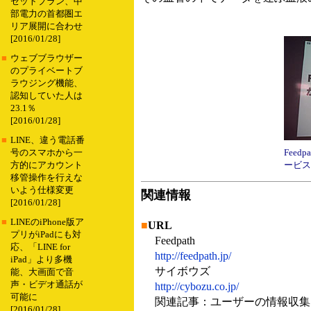
セットプラン、中
部電力の首都圏エ
リア展開に合わせ
[2016/01/28]
■
ウェブブラウザー
のプライベートブ
ラウジング機能、
認知していた人は
23.1％
[2016/01/28]
■
LINE、違う電話番
Feed
号のスマホから一
ービス
方的にアカウント
移管操作を行えな
いよう仕様変更
関連情報
[2016/01/28]
■
LINEのiPhone版ア
■
URL
プリがiPadにも対
Feedpath
応、「LINE for
http://feedpath.jp/
iPad」より多機
サイボウズ
能、大画面で音
声・ビデオ通話が
http://cybozu.co.jp/
可能に
関連記事：ユーザーの情報収集・発信をサ
[2016/01/28]