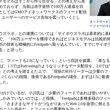
スモデルはそこから作り出せる」との考えから黒
めておらず、当面は赤字覚悟で100万人達成を目
としてはGMOアドネットワークスのフィード配信
も提携、ユーザーへのサービス告知を図っていくとし
ネットサービ
ージャーの小
ズラボ」との連携については「サイボウズラボは基本的に基
で、「100万ユーザーを獲得できればビジネスモデルは比較的
の技術も積極的にFeedpathへ取り込んでいく。すでにサイボ
る」と語った。
うに、フィードも2.0になっていく」という自説を披露。「単な
、1.5ではPodcastingのようなリッチなデータ配信を、2.0で
」との考えを踏まえた上で、「現状のRSSリーダーは少量のフ
くらいの段階。後発であるFeedpathの場合、まずは1.5に最適
した。
も手がけているが、小川氏は「少量のフィードであれば使いやす
かみていないのでは」と指摘。「Feedpathは多種多様のフィ
「さまざまなサイトがつながりあったWeb 2.0を血管に例え
のような存在だ」とフィードの重要性を説いた。