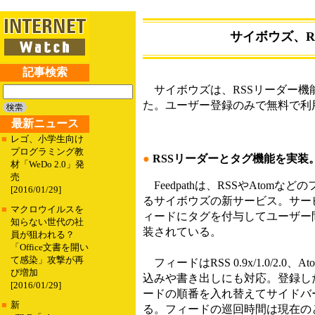
サイボウズ、R
記事検索
サイボウズは、RSSリーダー機能な
た。ユーザー登録のみで無料で利
最新ニュース
■
レゴ、小学生向け
プログラミング教
●
RSSリーダーとタグ機能を実装
材「WeDo 2.0」発
売
Feedpathは、RSSやAtom
[2016/01/29]
るサイボウズの新サービス。サー
■
マクロウイルスを
ィードにタグを付与してユーザー
知らない世代の社
装されている。
員が狙われる？
「Office文書を開い
て感染」攻撃が再
フィードはRSS 0.9x/1.0/2.0、
び増加
込みや書き出しにも対応。登録し
[2016/01/29]
ードの順番を入れ替えてサイドバ
■
新
る。フィードの巡回時間は現在の