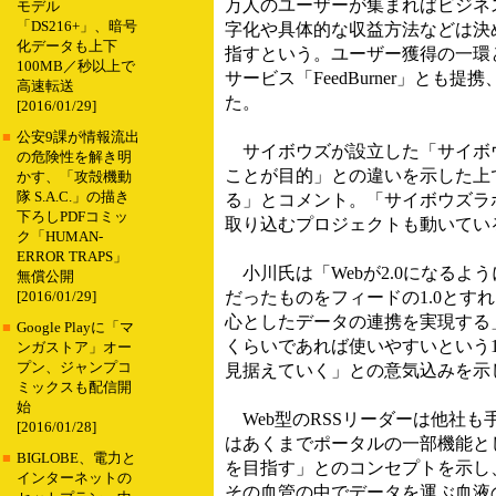
万人のユーザーが集まればビジネ
モデル
「DS216+」、暗号
字化や具体的な収益方法などは決
化データも上下
指すという。ユーザー獲得の一環
100MB／秒以上で
サービス「FeedBurner」と
高速転送
た。
[2016/01/29]
■
公安9課が情報流出
サイボウズが設立した「サイボウ
の危険性を解き明
ことが目的」との違いを示した上
かす、「攻殻機動
隊 S.A.C.」の描き
る」とコメント。「サイボウズラボ
下ろしPDFコミッ
取り込むプロジェクトも動いてい
ク「HUMAN-
ERROR TRAPS」
小川氏は「Webが2.0になるよ
無償公開
だったものをフィードの1.0とすれば
[2016/01/29]
心としたデータの連携を実現する
■
Google Playに「マ
くらいであれば使いやすいという1.2
ンガストア」オー
プン、ジャンプコ
見据えていく」との意気込みを示
ミックスも配信開
始
Web型のRSSリーダーは他社
[2016/01/28]
はあくまでポータルの一部機能とし
■
BIGLOBE、電力と
を目指す」とのコンセプトを示し、
インターネットの
その血管の中でデータを運ぶ血液