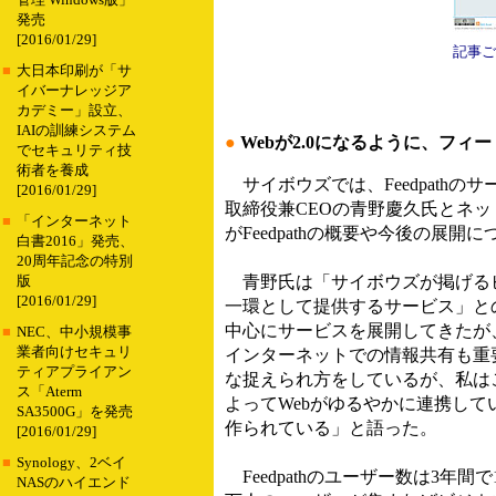
管理 Windows版」
発売
[2016/01/29]
記事ご
■
大日本印刷が「サ
イバーナレッジア
カデミー」設立、
IAIの訓練システム
●
Webが2.0になるように、フィー
でセキュリティ技
術者を養成
サイボウズでは、Feedpath
[2016/01/29]
取締役兼CEOの青野慶久氏とネッ
■
「インターネット
がFeedpathの概要や今後の展開
白書2016」発売、
20周年記念の特別
青野氏は「サイボウズが掲げるビジ
版
[2016/01/29]
一環として提供するサービス」と
中心にサービスを展開してきたが
■
NEC、中小規模事
業者向けセキュリ
インターネットでの情報共有も重要
ティアプライアン
な捉えられ方をしているが、私は
ス「Aterm
よってWebがゆるやかに連携していくと
SA3500G」を発売
作られている」と語った。
[2016/01/29]
■
Synology、2ベイ
Feedpathのユーザー数は3年間
NASのハイエンド