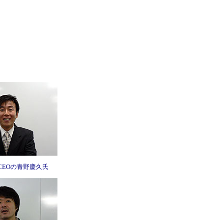
CEOの青野慶久氏