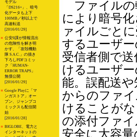
ファイルの転
モデル
「DS216+」、暗号
化データも上下
により暗号化
100MB／秒以上で
高速転送
ァイルごとに
[2016/01/29]
■
公安9課が情報流出
するユーザー
の危険性を解き明
かす、「攻殻機動
受信者側で送
隊 S.A.C.」の描き
下ろしPDFコミッ
けるユーザー
ク「HUMAN-
ERROR TRAPS」
無償公開
能。誤配送や
[2016/01/29]
■
Google Playに「マ
からのファイ
ンガストア」オー
プン、ジャンプコ
けることがな
ミックスも配信開
始
の添付ファイ
[2016/01/28]
■
BIGLOBE、電力と
安全に大容量
インターネットの