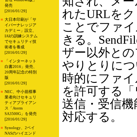
知され、メー
管理 Windows版」
発売
れたURLを
[2016/01/29]
■
大日本印刷が「サ
ことでファイ
イバーナレッジア
カデミー」設立、
きる。SendF
IAIの訓練システム
でセキュリティ技
術者を養成
ザー以外との
[2016/01/29]
やりとりにつ
■
「インターネット
白書2016」発売、
20周年記念の特別
時的にファイ
版
[2016/01/29]
を許可する「
■
NEC、中小規模事
業者向けセキュリ
送信・受信機
ティアプライアン
ス「Aterm
対応する。
SA3500G」を発売
[2016/01/29]
■
Synology、2ベイ
NASのハイエンド