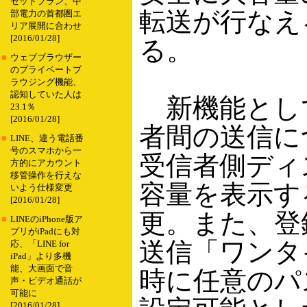
セットプラン、中
転送が行なえ
部電力の首都圏エ
リア展開に合わせ
[2016/01/28]
る。
■
ウェブブラウザー
のプライベートブ
ラウジング機能、
認知していた人は
新機能とし
23.1％
[2016/01/28]
者間の送信に
■
LINE、違う電話番
号のスマホから一
受信者側ディ
方的にアカウント
移管操作を行えな
容量を表示す
いよう仕様変更
[2016/01/28]
更。また、登
■
LINEのiPhone版ア
プリがiPadにも対
送信「ワンタ
応、「LINE for
iPad」より多機
能、大画面で音
時に任意のパ
声・ビデオ通話が
可能に
[2016/01/28]