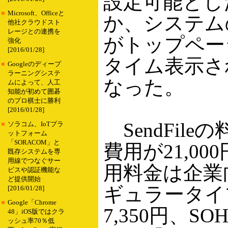
設定可能とし
■
Microsoft、Officeと
か、システム
他社クラウドスト
レージとの連携を
がトップペー
強化
[2016/01/28]
タイム表示さ
■
Googleのディープ
ラーニングシステ
なった。
ムによって、人工
知能が初めて囲碁
のプロ棋士に勝利
[2016/01/28]
SendFile
■
ソラコム、IoTプラ
ットフォーム
「SORACOM」と
費用が21,00
既存システムを専
用線でつなぐサー
用料金は企業
ビスや認証機能な
ど提供開始
ギュラータイ
[2016/01/28]
■
Google「Chrome
7,350円、S
48」iOS版ではクラ
ッシュ率70％低