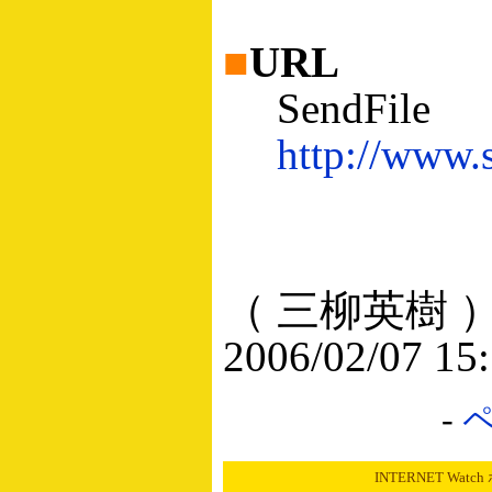
■
URL
SendFile
http://www.s
（ 三柳英樹 
2006/02/07 15
-
INTERNET Wat