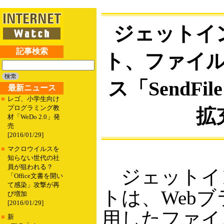
ジェットイ
記事検索
ト、ファイ
ス「SendFi
最新ニュース
■
レゴ、小学生向け
プログラミング教
拡
材「WeDo 2.0」発
売
[2016/01/29]
■
マクロウイルスを
知らない世代の社
員が狙われる？
ジェットイ
「Office文書を開い
て感染」攻撃が再
トは、Web
び増加
[2016/01/29]
用したファイ
■
新