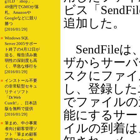
gTLD「.shop」、
ビス「SendF
49億円でGMOが落
札、Amazonや
Googleなどに競り
追加した。
勝つ
[2016/01/29]
■
Windows SQL
Server 2005サポー
SendFile
ト終了の4月12日が
迫る、報告済み脆
ザからサーバ
弱性の深刻度も高
く、早急な移行を
スクにファイ
[2016/01/29]
■
インストール不要
し、登録した
の非常駐型セキュ
リティソフト
でファイルの
「Dr.Web
CureIt!」、日本語
版を無料で提供
能にするサー
[2016/01/29]
■
筆まめ、中小事業
イルの到着は
者向け顧客管理ソ
フト「筆まめ顧客