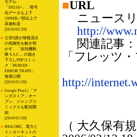
■
URL
モデル
「DS216+」、暗号
化データも上下
ニュースリ
100MB／秒以上で
高速転送
http://www.n
[2016/01/29]
■
公安9課が情報流出
関連記事：N
の危険性を解き明
かす、「攻殻機動
「フレッツ・
隊 S.A.C.」の描き
下ろしPDFコミッ
ク「HUMAN-
ERROR TRAPS」
無償公開
http://internet
[2016/01/29]
■
Google Playに「マ
ンガストア」オー
プン、ジャンプコ
ミックスも配信開
始
[2016/01/28]
（ 大久保有規
■
BIGLOBE、電力と
インターネットの