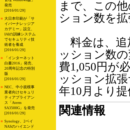
管理 Windows版」
まで、この他
発売
[2016/01/29]
ション数を拡
■
大日本印刷が「サ
イバーナレッジア
カデミー」設立、
IAIの訓練システム
料金は、追加
でセキュリティ技
術者を養成
[2016/01/29]
ッション数の
■
「インターネット
費1,050円
白書2016」発売、
20周年記念の特別
版
ッション拡張
[2016/01/29]
年10月より
■
NEC、中小規模事
業者向けセキュリ
ティアプライアン
ス「Aterm
関連情報
SA3500G」を発売
[2016/01/29]
■
Synology、2ベイ
NASのハイエンド