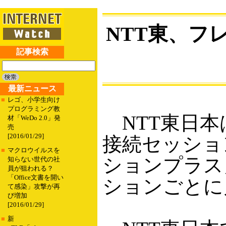
NTT東、フ
記事検索
最新ニュース
■
レゴ、小学生向け
プログラミング教
NTT東日本
材「WeDo 2.0」発
売
[2016/01/29]
接続セッショ
■
マクロウイルスを
ションプラス
知らない世代の社
員が狙われる？
「Office文書を開い
ションごとに
て感染」攻撃が再
び増加
[2016/01/29]
■
新