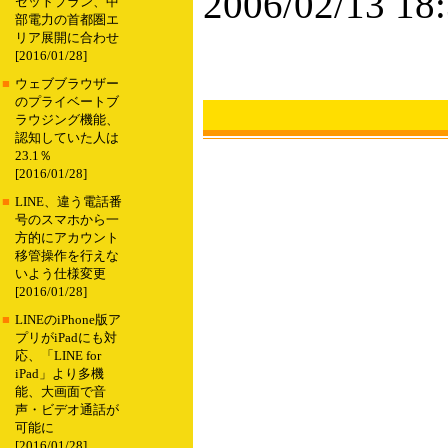
2006/02/13 18
セットプラン、中
部電力の首都圏エ
リア展開に合わせ
[2016/01/28]
■
ウェブブラウザー
のプライベートブ
ラウジング機能、
認知していた人は
23.1％
[2016/01/28]
■
LINE、違う電話番
号のスマホから一
方的にアカウント
移管操作を行えな
いよう仕様変更
[2016/01/28]
■
LINEのiPhone版ア
プリがiPadにも対
応、「LINE for
iPad」より多機
能、大画面で音
声・ビデオ通話が
可能に
[2016/01/28]