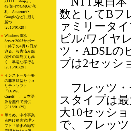
NTT東日本
gTLD「.shop」、
49億円でGMOが落
数としてBフ
札、Amazonや
Googleなどに競り
ァミリータイ
勝つ
[2016/01/29]
ビル/ワイヤ
■
Windows SQL
Server 2005サポー
ト終了の4月12日が
ツ・ADSL
迫る、報告済み脆
弱性の深刻度も高
プは2セッシ
く、早急な移行を
[2016/01/29]
■
インストール不要
の非常駐型セキュ
フレッツ・
リティソフト
「Dr.Web
スタイプは最
CureIt!」、日本語
版を無料で提供
[2016/01/29]
大10セッシ
■
筆まめ、中小事業
で、フレッツ
者向け顧客管理ソ
フト「筆まめ顧客