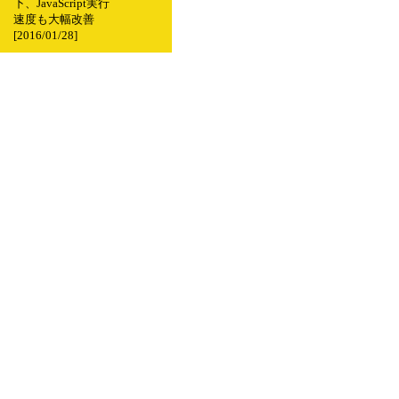
下、JavaScript実行
速度も大幅改善
[2016/01/28]