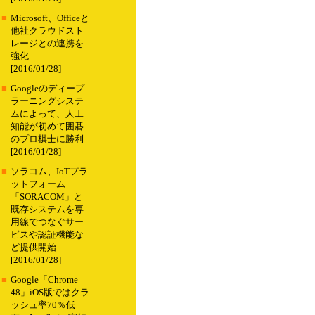
■
Microsoft、Officeと
他社クラウドスト
レージとの連携を
強化
[2016/01/28]
■
Googleのディープ
ラーニングシステ
ムによって、人工
知能が初めて囲碁
のプロ棋士に勝利
[2016/01/28]
■
ソラコム、IoTプラ
ットフォーム
「SORACOM」と
既存システムを専
用線でつなぐサー
ビスや認証機能な
ど提供開始
[2016/01/28]
■
Google「Chrome
48」iOS版ではクラ
ッシュ率70％低