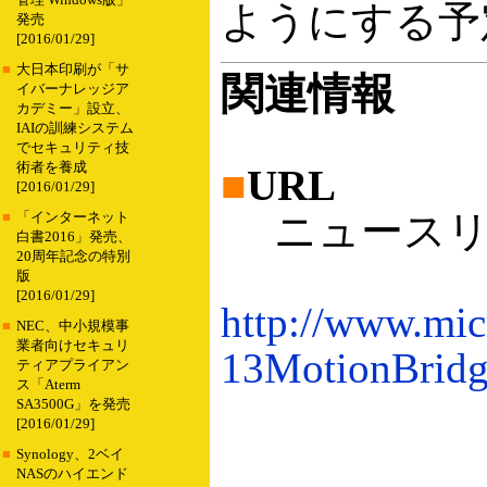
管理 Windows版」
ようにする予
発売
[2016/01/29]
■
大日本印刷が「サ
関連情報
イバーナレッジア
カデミー」設立、
IAIの訓練システム
でセキュリティ技
術者を養成
■
URL
[2016/01/29]
ニュースリ
■
「インターネット
白書2016」発売、
20周年記念の特別
版
[2016/01/29]
http://www.mic
■
NEC、中小規模事
業者向けセキュリ
13MotionBrid
ティアプライアン
ス「Aterm
SA3500G」を発売
[2016/01/29]
■
Synology、2ベイ
NASのハイエンド