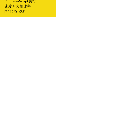
下、JavaScript実行
速度も大幅改善
[2016/01/28]