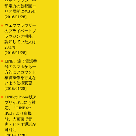
セットプラン、中
部電力の首都圏エ
リア展開に合わせ
[2016/01/28]
■
ウェブブラウザー
のプライベートブ
ラウジング機能、
認知していた人は
23.1％
[2016/01/28]
■
LINE、違う電話番
号のスマホから一
方的にアカウント
移管操作を行えな
いよう仕様変更
[2016/01/28]
■
LINEのiPhone版ア
プリがiPadにも対
応、「LINE for
iPad」より多機
能、大画面で音
声・ビデオ通話が
可能に
[2016/01/28]