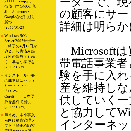
ーダーで、現
gTLD「.shop」、
49億円でGMOが落
の顧客にサー
札、Amazonや
Googleなどに競り
詳細は明らか
勝つ
[2016/01/29]
■
Windows SQL
Server 2005サポー
ト終了の4月12日が
Microsoft
迫る、報告済み脆
弱性の深刻度も高
帯電話事業者
く、早急な移行を
[2016/01/29]
験を手に入れる
■
インストール不要
の非常駐型セキュ
産を維持しな
リティソフト
「Dr.Web
供していく一方
CureIt!」、日本語
版を無料で提供
[2016/01/29]
と協力してWi
■
筆まめ、中小事業
インターネッ
者向け顧客管理ソ
フト「筆まめ顧客