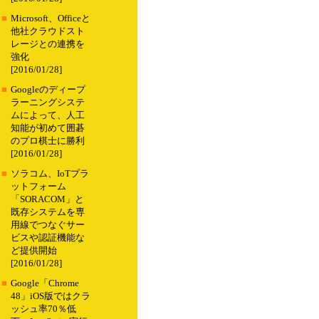
■
Microsoft、Officeと
他社クラウドスト
レージとの連携を
強化
[2016/01/28]
■
Googleのディープ
ラーニングシステ
ムによって、人工
知能が初めて囲碁
のプロ棋士に勝利
[2016/01/28]
■
ソラコム、IoTプラ
ットフォーム
「SORACOM」と
既存システムを専
用線でつなぐサー
ビスや認証機能な
ど提供開始
[2016/01/28]
■
Google「Chrome
48」iOS版ではクラ
ッシュ率70％低