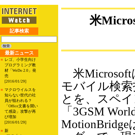
米Mic
記事検索
最新ニュース
■
レゴ、小学生向け
プログラミング教
米Micros
材「WeDo 2.0」発
売
[2016/01/29]
モバイル検索技
■
マクロウイルスを
とを、スペイ
知らない世代の社
員が狙われる？
「Office文書を開い
「3GSM Worl
て感染」攻撃が再
び増加
MotionB
[2016/01/29]
■
新