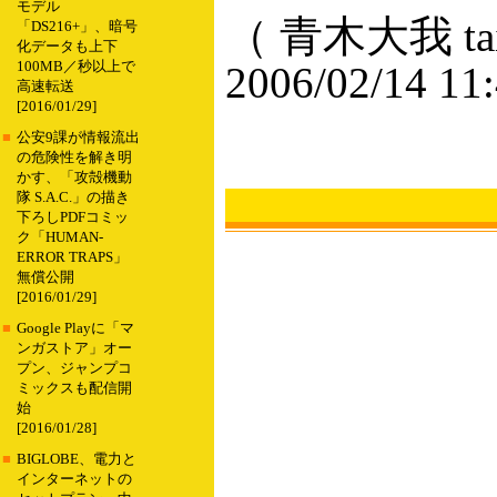
モデル
（ 青木大我 taig
「DS216+」、暗号
化データも上下
100MB／秒以上で
2006/02/14 11
高速転送
[2016/01/29]
■
公安9課が情報流出
の危険性を解き明
かす、「攻殻機動
隊 S.A.C.」の描き
下ろしPDFコミッ
ク「HUMAN-
ERROR TRAPS」
無償公開
[2016/01/29]
■
Google Playに「マ
ンガストア」オー
プン、ジャンプコ
ミックスも配信開
始
[2016/01/28]
■
BIGLOBE、電力と
インターネットの