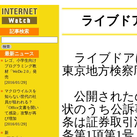
ライブド
記事検索
最新ニュース
ライブドアは
■
レゴ、小学生向け
プログラミング教
東京地方検察
材「WeDo 2.0」発
売
[2016/01/29]
■
マクロウイルスを
公開された
知らない世代の社
員が狙われる？
状のうち公訴
「Office文書を開い
て感染」攻撃が再
条は証券取引法
び増加
[2016/01/29]
条第1項第1
■
新