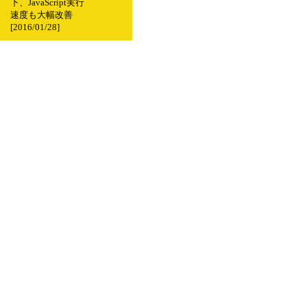
下、JavaScript実行
速度も大幅改善
[2016/01/28]