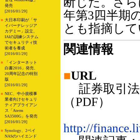
断じた。さら
管理 Windows版」
発売
年第3四半期
[2016/01/29]
■
大日本印刷が「サ
とも指摘して
イバーナレッジア
カデミー」設立、
IAIの訓練システム
でセキュリティ技
関連情報
術者を養成
[2016/01/29]
■
「インターネット
白書2016」発売、
■
URL
20周年記念の特別
版
証券取引法
[2016/01/29]
■
NEC、中小規模事
（PDF）
業者向けセキュリ
ティアプライアン
ス「Aterm
SA3500G」を発売
[2016/01/29]
http://finance.
■
Synology、2ベイ
NASのハイエンド