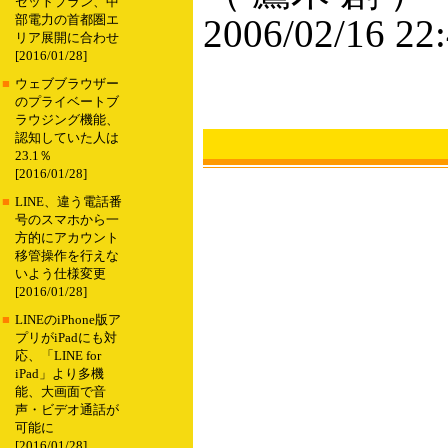
セットプラン、中
2006/02/16 22
部電力の首都圏エ
リア展開に合わせ
[2016/01/28]
■
ウェブブラウザー
のプライベートブ
ラウジング機能、
認知していた人は
23.1％
[2016/01/28]
■
LINE、違う電話番
号のスマホから一
方的にアカウント
移管操作を行えな
いよう仕様変更
[2016/01/28]
■
LINEのiPhone版ア
プリがiPadにも対
応、「LINE for
iPad」より多機
能、大画面で音
声・ビデオ通話が
可能に
[2016/01/28]