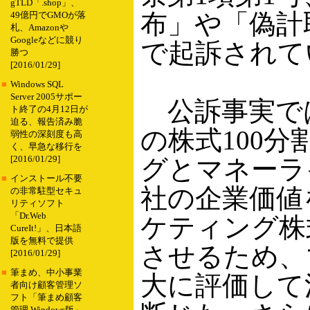
gTLD「.shop」、
布」や「偽計
49億円でGMOが落
札、Amazonや
Googleなどに競り
で起訴されて
勝つ
[2016/01/29]
■
Windows SQL
Server 2005サポー
公訴事実で
ト終了の4月12日が
迫る、報告済み脆
の株式100
弱性の深刻度も高
く、早急な移行を
[2016/01/29]
グとマネーラ
■
インストール不要
社の企業価値
の非常駐型セキュ
リティソフト
「Dr.Web
ケティング株
CureIt!」、日本語
版を無料で提供
させるため、
[2016/01/29]
■
筆まめ、中小事業
大に評価して
者向け顧客管理ソ
フト「筆まめ顧客