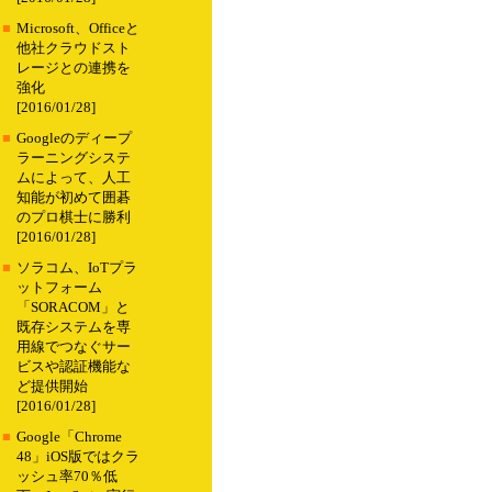
■
Microsoft、Officeと
他社クラウドスト
レージとの連携を
強化
[2016/01/28]
■
Googleのディープ
ラーニングシステ
ムによって、人工
知能が初めて囲碁
のプロ棋士に勝利
[2016/01/28]
■
ソラコム、IoTプラ
ットフォーム
「SORACOM」と
既存システムを専
用線でつなぐサー
ビスや認証機能な
ど提供開始
[2016/01/28]
■
Google「Chrome
48」iOS版ではクラ
ッシュ率70％低