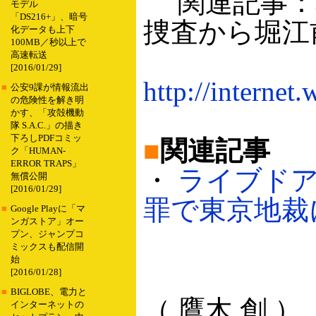
関連記事：
モデル
「DS216+」、暗号
捜査から堀江
化データも上下
100MB／秒以上で
高速転送
[2016/01/29]
http://internet
■
公安9課が情報流出
の危険性を解き明
かす、「攻殻機動
隊 S.A.C.」の描き
下ろしPDFコミッ
■
関連記事
ク「HUMAN-
ERROR TRAPS」
・
ライブド
無償公開
[2016/01/29]
罪で東京地裁に起
■
Google Playに「マ
ンガストア」オー
プン、ジャンプコ
ミックスも配信開
始
[2016/01/28]
■
BIGLOBE、電力と
（ 鷹木 創 ）
インターネットの