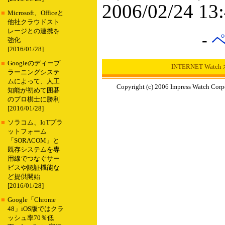
2006/02/24 13
■
Microsoft、Officeと
他社クラウドスト
レージとの連携を
-
強化
[2016/01/28]
■
Googleのディープ
INTERNET Wat
ラーニングシステ
ムによって、人工
Copyright (c) 2006 Impress Watch Corp
知能が初めて囲碁
のプロ棋士に勝利
[2016/01/28]
■
ソラコム、IoTプラ
ットフォーム
「SORACOM」と
既存システムを専
用線でつなぐサー
ビスや認証機能な
ど提供開始
[2016/01/28]
■
Google「Chrome
48」iOS版ではクラ
ッシュ率70％低