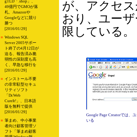
gTLD「.shop」、
が、アクセス
49億円でGMOが落
札、Amazonや
おり、ユーザ
Googleなどに競り
勝つ
限している。
[2016/01/29]
■
Windows SQL
Server 2005サポー
ト終了の4月12日が
迫る、報告済み脆
弱性の深刻度も高
く、早急な移行を
[2016/01/29]
■
インストール不要
の非常駐型セキュ
リティソフト
「Dr.Web
CureIt!」、日本語
版を無料で提供
[2016/01/29]
Google Page Creato
いる
■
筆まめ、中小事業
者向け顧客管理ソ
フト「筆まめ顧客