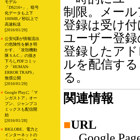
モデル
制限。メール
「DS216+」、暗号
化データも上下
100MB／秒以上で
登録は受け付
高速転送
[2016/01/29]
ユーザー登録
■
公安9課が情報流出
の危険性を解き明
登録したアド
かす、「攻殻機動
隊 S.A.C.」の描き
ルを配信する
下ろしPDFコミッ
ク「HUMAN-
ERROR TRAPS」
る。
無償公開
[2016/01/29]
■
Google Playに「マ
関連情報
ンガストア」オー
プン、ジャンプコ
ミックスも配信開
始
■
URL
[2016/01/28]
■
BIGLOBE、電力と
Google Page 
インターネットの