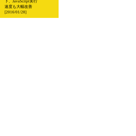
下、JavaScript実行
速度も大幅改善
[2016/01/28]