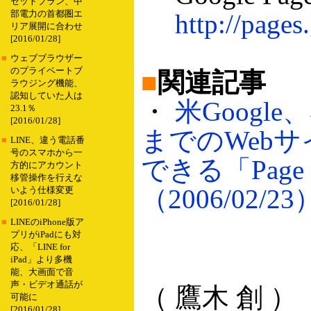
セットプラン、中
部電力の首都圏エ
http://pages
リア展開に合わせ
[2016/01/28]
■
ウェブブラウザー
のプライベートブ
■
関連記事
ラウジング機能、
認知していた人は
・
米Google
23.1％
[2016/01/28]
までのWeb
■
LINE、違う電話番
号のスマホから一
できる「Page C
方的にアカウント
移管操作を行えな
（2006/02/23
いよう仕様変更
[2016/01/28]
■
LINEのiPhone版ア
プリがiPadにも対
応、「LINE for
iPad」より多機
能、大画面で音
声・ビデオ通話が
（ 鷹木 創 ）
可能に
[2016/01/28]