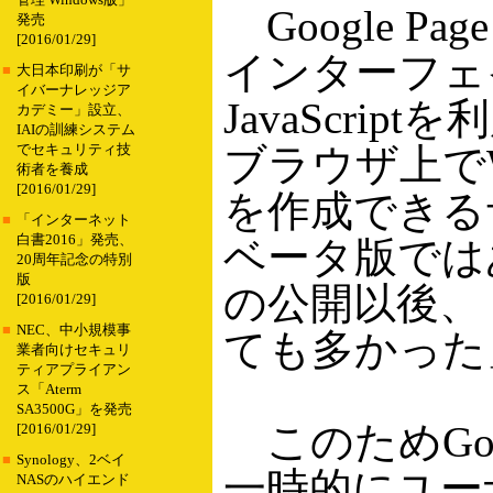
管理 Windows版」
Google Page
発売
[2016/01/29]
インターフェ
■
大日本印刷が「サ
イバーナレッジア
JavaScript
カデミー」設立、
IAIの訓練システム
ブラウザ上で
でセキュリティ技
術者を養成
[2016/01/29]
を作成できる
■
「インターネット
白書2016」発売、
ベータ版では
20周年記念の特別
版
の公開以後、
[2016/01/29]
■
NEC、中小規模事
ても多かった
業者向けセキュリ
ティアプライアン
ス「Aterm
SA3500G」を発売
このためGoo
[2016/01/29]
■
Synology、2ベイ
一時的にユー
NASのハイエンド