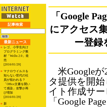
「Google Pag
記事検索
にアクセス
ー登録
最新ニュース
■
レゴ、小学生向け
プログラミング教
材「WeDo 2.0」発
売
[2016/01/29]
米Google
■
マクロウイルスを
知らない世代の社
タ提供を開始
員が狙われる？
「Office文書を開い
イト作成サー
て感染」攻撃が再
び増加
[2016/01/29]
「Google Page
■
新