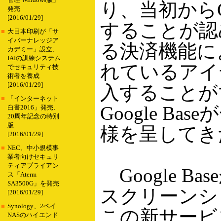
管理 Windows版」
り、当初からGo
発売
[2016/01/29]
することが認
■
大日本印刷が「サ
イバーナレッジア
る決済機能によっ
カデミー」設立、
IAIの訓練システム
れているアイ
でセキュリティ技
術者を養成
[2016/01/29]
入することが
■
「インターネット
Google B
白書2016」発売、
20周年記念の特別
版
様を呈してき
[2016/01/29]
■
NEC、中小規模事
業者向けセキュリ
ティアプライアン
Google 
ス「Aterm
SA3500G」を発売
スクリーンシ
[2016/01/29]
■
Synology、2ベイ
この新サービ
NASのハイエンド