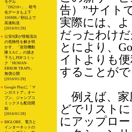
モデル
告）”サイト
「DS216+」、暗号
化データも上下
100MB／秒以上で
実際には、よ
高速転送
[2016/01/29]
だったわけだ
■
公安9課が情報流出
の危険性を解き明
とにより、Goo
かす、「攻殻機動
隊 S.A.C.」の描き
イトよりも便
下ろしPDFコミッ
ク「HUMAN-
することがで
ERROR TRAPS」
無償公開
[2016/01/29]
■
Google Playに「マ
例えば、家
ンガストア」オー
プン、ジャンプコ
ミックスも配信開
どでリストにし、
始
[2016/01/28]
にアップロー
■
BIGLOBE、電力と
インターネットの