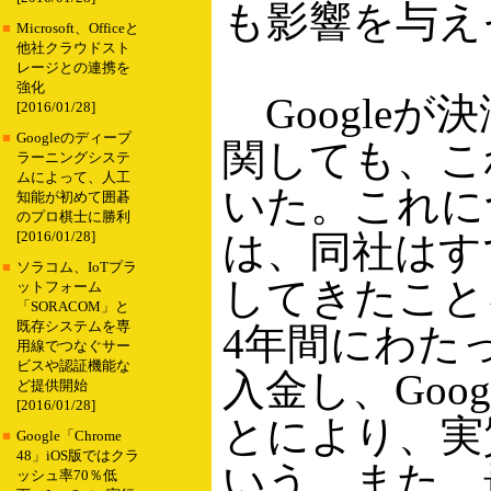
も影響を与え
■
Microsoft、Officeと
他社クラウドスト
レージとの連携を
強化
Google
[2016/01/28]
■
Googleのディープ
関しても、こ
ラーニングシステ
ムによって、人工
いた。これにつ
知能が初めて囲碁
のプロ棋士に勝利
は、同社はす
[2016/01/28]
■
ソラコム、IoTプラ
してきたこと
ットフォーム
「SORACOM」と
既存システムを専
4年間にわたっ
用線でつなぐサー
ビスや認証機能な
入金し、Goog
ど提供開始
[2016/01/28]
とにより、実
■
Google「Chrome
48」iOS版ではクラ
いう。また、最近
ッシュ率70％低