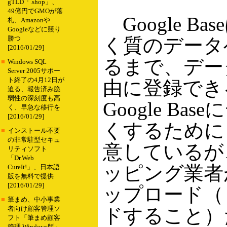
gTLD「.shop」、
49億円でGMOが落
Google 
札、Amazonや
Googleなどに競り
く質のデータ
勝つ
[2016/01/29]
るまで、デー
■
Windows SQL
Server 2005サポー
ト終了の4月12日が
由に登録できる
迫る、報告済み脆
弱性の深刻度も高
Google B
く、早急な移行を
[2016/01/29]
くするために
■
インストール不要
の非常駐型セキュ
意しているが
リティソフト
「Dr.Web
ッピング業者
CureIt!」、日本語
版を無料で提供
[2016/01/29]
ップロード（
■
筆まめ、中小事業
ドすること）
者向け顧客管理ソ
フト「筆まめ顧客