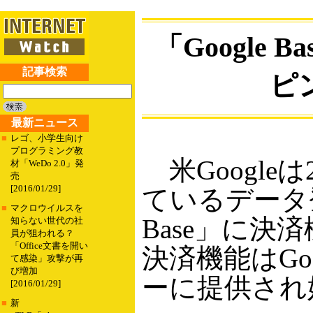
「Google
記事検索
ピ
最新ニュース
■
レゴ、小学生向け
プログラミング教
米Google
材「WeDo 2.0」発
売
[2016/01/29]
ているデータ登
■
マクロウイルスを
Base」に
知らない世代の社
員が狙われる？
「Office文書を開い
決済機能はGoo
て感染」攻撃が再
び増加
ーに提供され
[2016/01/29]
■
新