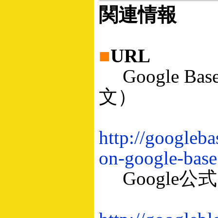
関連情報
■
URL
Google 
文）
http://googleb
on-google-base
Google