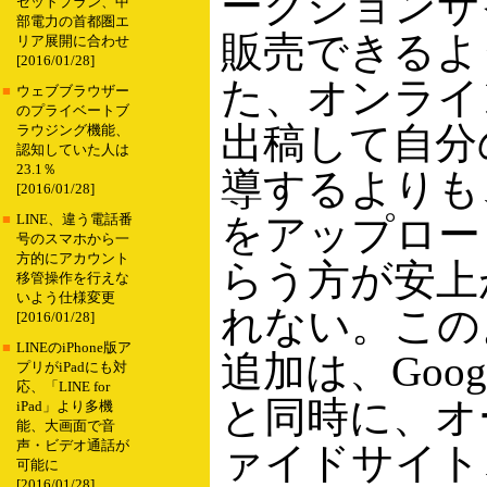
ークションサ
セットプラン、中
部電力の首都圏エ
販売できるよ
リア展開に合わせ
[2016/01/28]
た、オンライ
■
ウェブブラウザー
のプライベートブ
出稿して自分
ラウジング機能、
認知していた人は
23.1％
導するよりも、G
[2016/01/28]
をアップロー
■
LINE、違う電話番
号のスマホから一
方的にアカウント
らう方が安上
移管操作を行えな
いよう仕様変更
れない。このよう
[2016/01/28]
■
LINEのiPhone版ア
追加は、Goo
プリがiPadにも対
応、「LINE for
と同時に、オ
iPad」より多機
能、大画面で音
声・ビデオ通話が
ァイドサイト
可能に
[2016/01/28]