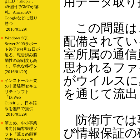
用データ取り
gTLD「.shop」、
49億円でGMOが落
札、Amazonや
Googleなどに競り
この問題は
勝つ
[2016/01/29]
配備されてい
■
Windows SQL
Server 2005サポー
ト終了の4月12日が
室所属の通信
迫る、報告済み脆
弱性の深刻度も高
思われるファ
く、早急な移行を
[2016/01/29]
がウイルスに
■
インストール不要
の非常駐型セキュ
を通じて流出
リティソフト
「Dr.Web
CureIt!」、日本語
版を無料で提供
[2016/01/29]
防衛庁では
■
筆まめ、中小事業
び情報保証の
者向け顧客管理ソ
フト「筆まめ顧客