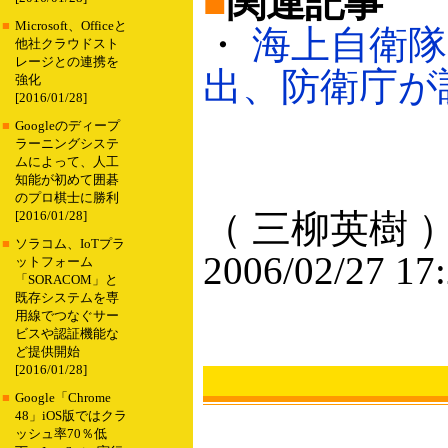
■
関連記事
■
Microsoft、Officeと
・
海上自衛隊
他社クラウドスト
レージとの連携を
出、防衛庁が調査
強化
[2016/01/28]
■
Googleのディープ
ラーニングシステ
ムによって、人工
知能が初めて囲碁
のプロ棋士に勝利
（ 三柳英樹 
[2016/01/28]
■
ソラコム、IoTプラ
2006/02/27 17
ットフォーム
「SORACOM」と
既存システムを専
用線でつなぐサー
ビスや認証機能な
ど提供開始
[2016/01/28]
■
Google「Chrome
48」iOS版ではクラ
ッシュ率70％低