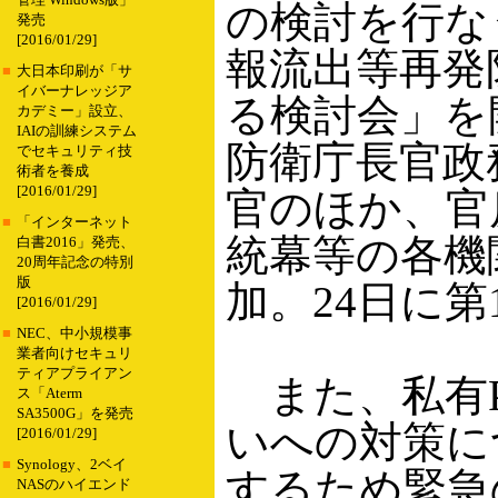
管理 Windows版」
の検討を行な
発売
[2016/01/29]
報流出等再発
■
大日本印刷が「サ
イバーナレッジア
る検討会」を
カデミー」設立、
IAIの訓練システム
防衛庁長官政
でセキュリティ技
術者を養成
[2016/01/29]
官のほか、官
■
「インターネット
統幕等の各機
白書2016」発売、
20周年記念の特別
版
加。24日に
[2016/01/29]
■
NEC、中小規模事
業者向けセキュリ
ティアプライアン
また、私有P
ス「Aterm
SA3500G」を発売
いへの対策に
[2016/01/29]
■
Synology、2ベイ
するため緊急
NASのハイエンド