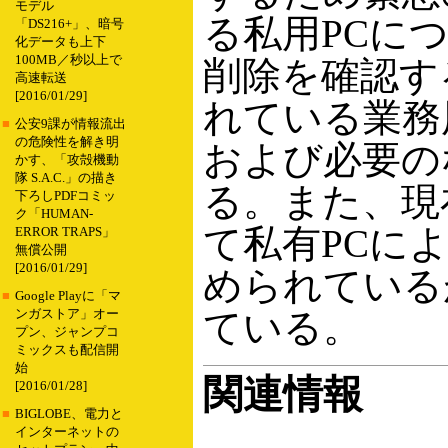
モデル
る私用PCに
「DS216+」、暗号
化データも上下
100MB／秒以上で
削除を確認す
高速転送
[2016/01/29]
れている業務
■
公安9課が情報流出
の危険性を解き明
および必要の
かす、「攻殻機動
隊 S.A.C.」の描き
る。また、現
下ろしPDFコミッ
ク「HUMAN-
て私有PCに
ERROR TRAPS」
無償公開
[2016/01/29]
められている
■
Google Playに「マ
ている。
ンガストア」オー
プン、ジャンプコ
ミックスも配信開
始
関連情報
[2016/01/28]
■
BIGLOBE、電力と
インターネットの