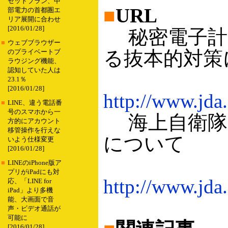
セットプラン、中
■
URL
部電力の首都圏エ
リア展開に合わせ
[2016/01/28]
秘密電子計
■
ウェブブラウザー
る抜本的対策
のプライベートブ
ラウジング機能、
認知していた人は
23.1％
[2016/01/28]
http://www.jda
■
LINE、違う電話番
号のスマホから一
海上自衛隊
方的にアカウント
移管操作を行えな
について
いよう仕様変更
[2016/01/28]
■
LINEのiPhone版ア
プリがiPadにも対
http://www.jda
応、「LINE for
iPad」より多機
能、大画面で音
声・ビデオ通話が
可能に
[2016/01/28]