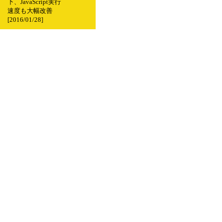
下、JavaScript実行
速度も大幅改善
[2016/01/28]