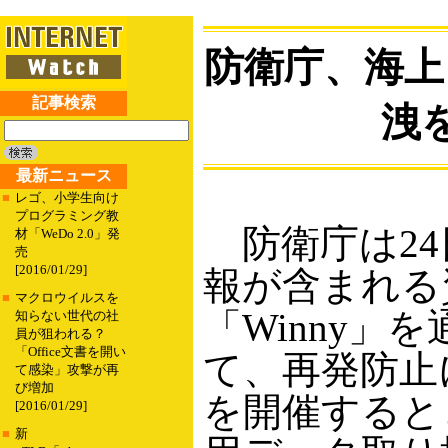
防衛庁、海上
記事検索
洩
最新ニュース
■
レゴ、小学生向け
プログラミング教
防衛庁は24
材「WeDo 2.0」発
売
[2016/01/29]
報が含まれる
■
マクロウイルスを
「Winny」
知らない世代の社
員が狙われる？
「Office文書を開い
て、再発防止
て感染」攻撃が再
び増加
を開催すると
[2016/01/29]
■
新