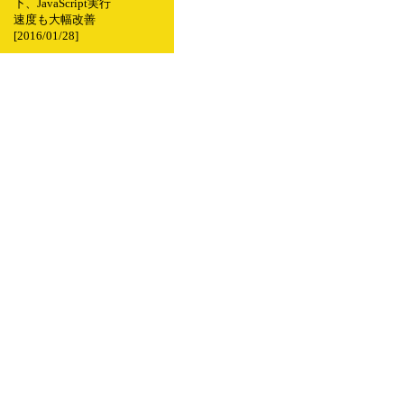
下、JavaScript実行
速度も大幅改善
[2016/01/28]