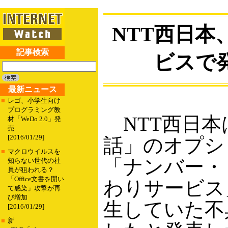
NTT西日
記事検索
ビスで
最新ニュース
■
レゴ、小学生向け
プログラミング教
NTT西日本
材「WeDo 2.0」発
売
[2016/01/29]
話」のオプシ
■
マクロウイルスを
「ナンバー・
知らない世代の社
員が狙われる？
「Office文書を開い
わりサービス」
て感染」攻撃が再
び増加
生していた不
[2016/01/29]
■
新