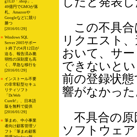
したと発表し
gTLD「.shop」、
49億円でGMOが落
札、Amazonや
Googleなどに競り
この不具合
勝つ
[2016/01/29]
リクエスト、
■
Windows SQL
Server 2005サポー
ト終了の4月12日が
おいて、サー
迫る、報告済み脆
弱性の深刻度も高
できないとい
く、早急な移行を
[2016/01/29]
前の登録状態
■
インストール不要
の非常駐型セキュ
響がなかった
リティソフト
「Dr.Web
CureIt!」、日本語
版を無料で提供
[2016/01/29]
不具合の原
■
筆まめ、中小事業
ソフトウェア
者向け顧客管理ソ
フト「筆まめ顧客