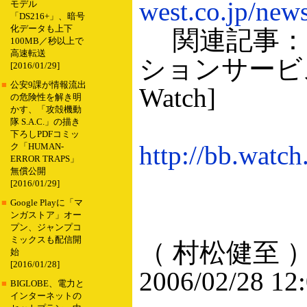
west.co.jp/new
モデル
「DS216+」、暗号
化データも上下
関連記事：N
100MB／秒以上で
高速転送
ションサービス
[2016/01/29]
■
公安9課が情報流出
Watch]
の危険性を解き明
かす、「攻殻機動
隊 S.A.C.」の描き
下ろしPDFコミッ
http://bb.watc
ク「HUMAN-
ERROR TRAPS」
無償公開
[2016/01/29]
■
Google Playに「マ
ンガストア」オー
プン、ジャンプコ
ミックスも配信開
（ 村松健至 
始
[2016/01/28]
2006/02/28 12
■
BIGLOBE、電力と
インターネットの