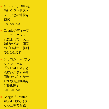
■
Microsoft、Officeと
他社クラウドスト
レージとの連携を
強化
[2016/01/28]
■
Googleのディープ
ラーニングシステ
ムによって、人工
知能が初めて囲碁
のプロ棋士に勝利
[2016/01/28]
■
ソラコム、IoTプラ
ットフォーム
「SORACOM」と
既存システムを専
用線でつなぐサー
ビスや認証機能な
ど提供開始
[2016/01/28]
■
Google「Chrome
48」iOS版ではクラ
ッシュ率70％低