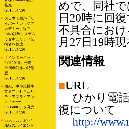
管理 Windows版」
めで、同社で
発売
[2016/01/29]
日20時に回
■
大日本印刷が「サ
イバーナレッジア
不具合におけ
カデミー」設立、
IAIの訓練システム
月27日19時現
でセキュリティ技
術者を養成
[2016/01/29]
関連情報
■
「インターネット
白書2016」発売、
20周年記念の特別
版
[2016/01/29]
■
URL
■
NEC、中小規模事
業者向けセキュリ
ひかり電話
ティアプライアン
ス「Aterm
復について
SA3500G」を発売
[2016/01/29]
http://www.n
■
Synology、2ベイ
NASのハイエンド