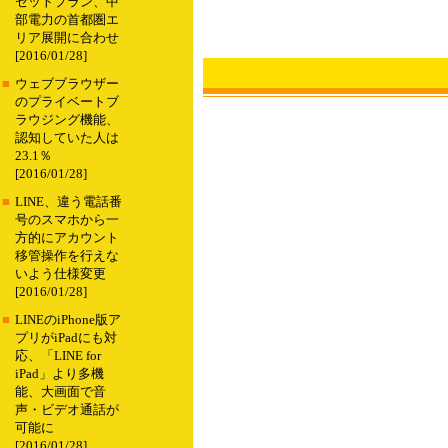
セットプラン、中
部電力の首都圏エ
リア展開に合わせ
[2016/01/28]
■
ウェブブラウザー
のプライベートブ
ラウジング機能、
認知していた人は
23.1％
[2016/01/28]
■
LINE、違う電話番
号のスマホから一
方的にアカウント
移管操作を行えな
いよう仕様変更
[2016/01/28]
■
LINEのiPhone版ア
プリがiPadにも対
応、「LINE for
iPad」より多機
能、大画面で音
声・ビデオ通話が
可能に
[2016/01/28]