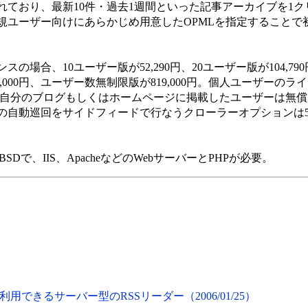
ており、最新10件・過去1週間といった記事アーカイブを1ク
規ユーザー向けにあらかじめ用意したOPMLを指定することで
合、10ユーザー版が52,290円、20ユーザー版が104,79
99,000円、ユーザー数無制限版が819,000円。個人ユーザーのライ
する記事を自分のブログもしくはホームページに掲載したユーザーは無
の自動巡回をサイドフィードで行なうクローラーオプションは
eeBSDで、IIS、ApacheなどのWebサーバーとPHPが必要。
できるサーバー型のRSSリーダー（2006/01/25）