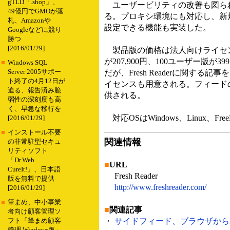
gTLD「.shop」、
ユーザービリティの改善も図られ
49億円でGMOが落
る。プロキシ環境にも対応し、新
札、Amazonや
設定できる機能も実装した。
Googleなどに競り
勝つ
[2016/01/29]
製品版の価格は法人向けライセンスの場
が207,900円、100ユーザー版が3
■
Windows SQL
Server 2005サポー
だが、Fresh Readerに関
ト終了の4月12日が
イセンスも用意される。フィード
迫る、報告済み脆
供される。
弱性の深刻度も高
く、早急な移行を
対応OSはWindows、Linux、Fr
[2016/01/29]
■
インストール不要
関連情報
の非常駐型セキュ
リティソフト
「Dr.Web
■
URL
CureIt!」、日本語
Fresh Reader
版を無料で提供
http://www.freshreader.com/
[2016/01/29]
■
筆まめ、中小事業
■
関連記事
者向け顧客管理ソ
・
サイドフィード、ブラウザから利用
フト「筆まめ顧客