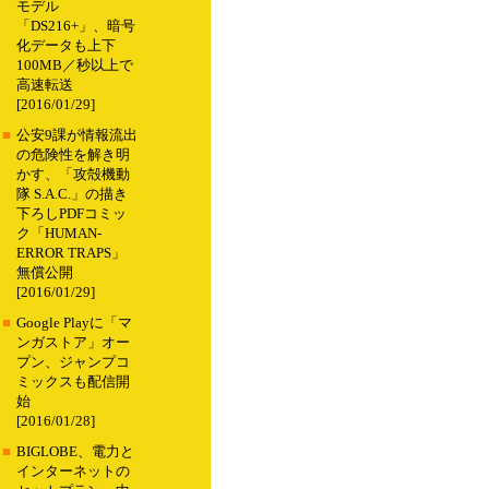
モデル
「DS216+」、暗号
化データも上下
100MB／秒以上で
高速転送
[2016/01/29]
■
公安9課が情報流出
の危険性を解き明
かす、「攻殻機動
隊 S.A.C.」の描き
下ろしPDFコミッ
ク「HUMAN-
ERROR TRAPS」
無償公開
[2016/01/29]
■
Google Playに「マ
ンガストア」オー
プン、ジャンプコ
ミックスも配信開
始
[2016/01/28]
■
BIGLOBE、電力と
インターネットの