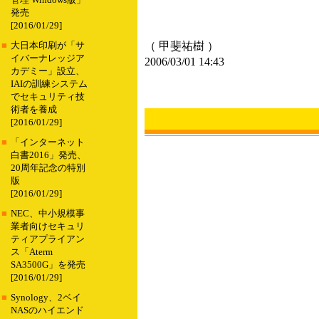
管理 Windows版」
発売
[2016/01/29]
（ 甲斐祐樹 ）
■
大日本印刷が「サ
イバーナレッジア
2006/03/01 14:43
カデミー」設立、
IAIの訓練システム
でセキュリティ技
術者を養成
[2016/01/29]
■
「インターネット
白書2016」発売、
20周年記念の特別
版
[2016/01/29]
■
NEC、中小規模事
業者向けセキュリ
ティアプライアン
ス「Aterm
SA3500G」を発売
[2016/01/29]
■
Synology、2ベイ
NASのハイエンド