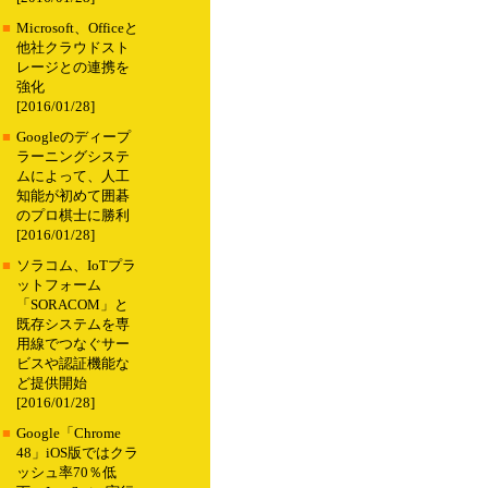
■
Microsoft、Officeと
他社クラウドスト
レージとの連携を
強化
[2016/01/28]
■
Googleのディープ
ラーニングシステ
ムによって、人工
知能が初めて囲碁
のプロ棋士に勝利
[2016/01/28]
■
ソラコム、IoTプラ
ットフォーム
「SORACOM」と
既存システムを専
用線でつなぐサー
ビスや認証機能な
ど提供開始
[2016/01/28]
■
Google「Chrome
48」iOS版ではクラ
ッシュ率70％低