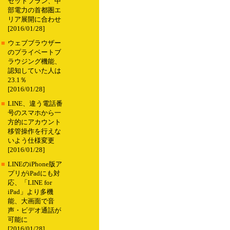
セットプラン、中
部電力の首都圏エ
リア展開に合わせ
[2016/01/28]
■
ウェブブラウザー
のプライベートブ
ラウジング機能、
認知していた人は
23.1％
[2016/01/28]
■
LINE、違う電話番
号のスマホから一
方的にアカウント
移管操作を行えな
いよう仕様変更
[2016/01/28]
■
LINEのiPhone版ア
プリがiPadにも対
応、「LINE for
iPad」より多機
能、大画面で音
声・ビデオ通話が
可能に
[2016/01/28]