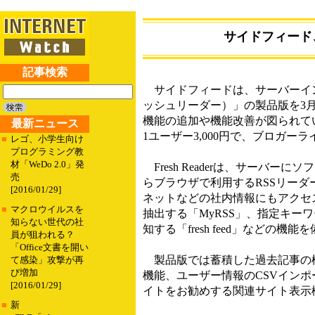
サイドフィード、
記事検索
サイドフィードは、サーバーインストー
ッシュリーダー）」の製品版を3
機能の追加や機能改善が図られて
最新ニュース
1ユーザー3,000円で、ブロガー
■
レゴ、小学生向け
プログラミング教
材「WeDo 2.0」発
Fresh Readerは、サーバー
売
らブラウザで利用するRSSリー
[2016/01/29]
ネットなどの社内情報にもアクセ
■
マクロウイルスを
抽出する「MyRSS」、指定キー
知らない世代の社
知する「fresh feed」などの機能
員が狙われる？
「Office文書を開い
製品版では蓄積した過去記事の
て感染」攻撃が再
び増加
機能、ユーザー情報のCSVイン
[2016/01/29]
イトをお勧めする関連サイト表示
■
新