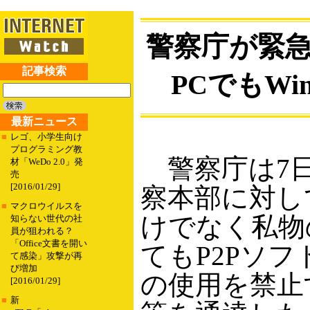
警察庁が緊
記事検索
PCでもWi
最新ニュース
■
レゴ、小学生向け
プログラミング教
警察庁は7
材「WeDo 2.0」発
売
[2016/01/29]
察本部に対し
■
マクロウイルスを
けでなく私物
知らない世代の社
員が狙われる？
「Office文書を開い
てもP2Pソフト
て感染」攻撃が再
び増加
の使用を禁止
[2016/01/29]
■
新