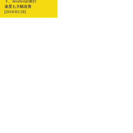
下、JavaScript実行
速度も大幅改善
[2016/01/28]