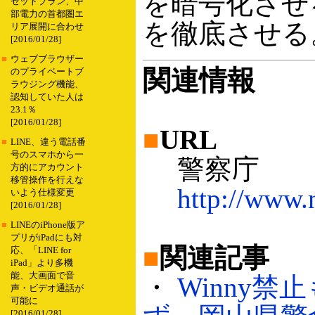
を暗号化させ
セットプラン、中
部電力の首都圏エ
を徹底させる
リア展開に合わせ
[2016/01/28]
■
ウェブブラウザー
関連情報
のプライベートブ
ラウジング機能、
認知していた人は
23.1％
[2016/01/28]
■
URL
■
LINE、違う電話番
号のスマホから一
警察庁
方的にアカウント
移管操作を行えな
http://www.
いよう仕様変更
[2016/01/28]
■
LINEのiPhone版ア
プリがiPadにも対
■
関連記事
応、「LINE for
iPad」より多機
能、大画面で音
・
Winny禁
声・ビデオ通話が
可能に
[2016/01/28]