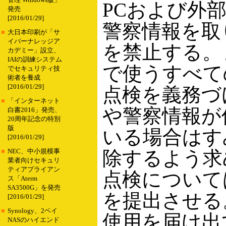
管理 Windows版」
PCおよび外
発売
[2016/01/29]
警察情報を取
■
大日本印刷が「サ
イバーナレッジア
を禁止する。
カデミー」設立、
IAIの訓練システム
で使うすべて
でセキュリティ技
術者を養成
[2016/01/29]
点検を義務づけ
■
「インターネット
や警察情報が
白書2016」発売、
20周年記念の特別
版
いる場合はす
[2016/01/29]
除するよう求
■
NEC、中小規模事
業者向けセキュリ
ティアプライアン
点検について
ス「Aterm
SA3500G」を発売
を提出させる
[2016/01/29]
■
Synology、2ベイ
使用を届け出
NASのハイエンド