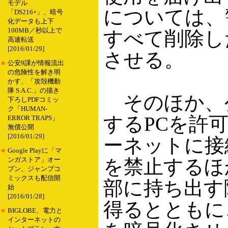
モデル
については、
「DS216+」、暗号
化データも上下
100MB／秒以上で
すべて削除し
高速転送
[2016/01/29]
させる。
■
公安9課が情報流出
の危険性を解き明
かす、「攻殻機動
隊 S.A.C.」の描き
そのほか、
下ろしPDFコミッ
ク「HUMAN-
するPCを許
ERROR TRAPS」
無償公開
[2016/01/29]
ーネットに接
■
Google Playに「マ
を禁止するほ
ンガストア」オー
プン、ジャンプコ
ミックスも配信開
部に持ち出す
始
[2016/01/28]
得るとともに
■
BIGLOBE、電力と
インターネットの