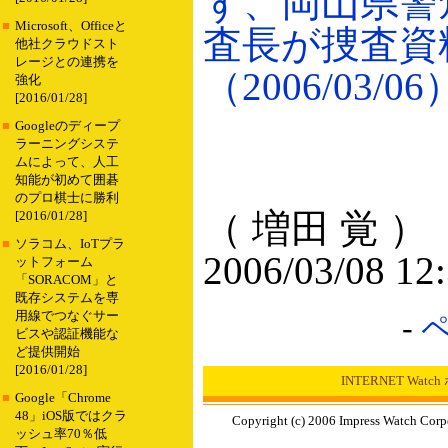
ず、岡山県警
■
Microsoft、Officeと
査長が捜査資
他社クラウドスト
レージとの連携を
（2006/03/06
強化
[2016/01/28]
■
Googleのディープ
ラーニングシステ
ムによって、人工
知能が初めて囲碁
のプロ棋士に勝利
（ 増田 覚 ）
[2016/01/28]
■
ソラコム、IoTプラ
2006/03/08 12
ットフォーム
「SORACOM」と
既存システムを専
用線でつなぐサー
-
ビスや認証機能な
ど提供開始
[2016/01/28]
INTERNET Wat
■
Google「Chrome
48」iOS版ではクラ
Copyright (c) 2006 Impress Watch Corp
ッシュ率70％低