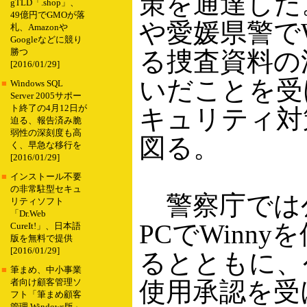
策を通達した
gTLD「.shop」、
49億円でGMOが落
や愛媛県警でW
札、Amazonや
Googleなどに競り
る捜査資料の
勝つ
[2016/01/29]
いだことを受
■
Windows SQL
Server 2005サポー
ト終了の4月12日が
キュリティ対
迫る、報告済み脆
弱性の深刻度も高
図る。
く、早急な移行を
[2016/01/29]
■
インストール不要
の非常駐型セキュ
警察庁では
リティソフト
「Dr.Web
PCでWinn
CureIt!」、日本語
版を無料で提供
[2016/01/29]
るとともに、
■
筆まめ、中小事業
使用承認を受
者向け顧客管理ソ
フト「筆まめ顧客