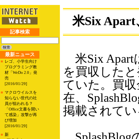
米Six Ap
記事検索
最新ニュース
米Six Apa
■
レゴ、小学生向け
プログラミング教
を買収したと発表
材「WeDo 2.0」発
売
ていた。買収
[2016/01/29]
■
マクロウイルスを
在、Splash
知らない世代の社
員が狙われる？
掲載されてい
「Office文書を開い
て感染」攻撃が再
び増加
[2016/01/29]
SplashB
■
新