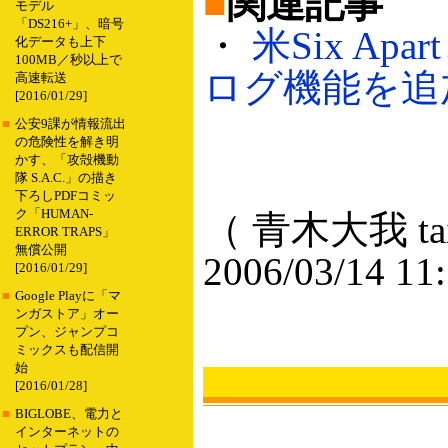
■
関連記事
モデル
「DS216+」、暗号
・
米Six Ap
化データも上下
100MB／秒以上で
ログ機能を追加（
高速転送
[2016/01/29]
■
公安9課が情報流出
の危険性を解き明
かす、「攻殻機動
隊 S.A.C.」の描き
下ろしPDFコミッ
ク「HUMAN-
（ 青木大我 taig
ERROR TRAPS」
無償公開
2006/03/14 11
[2016/01/29]
■
Google Playに「マ
ンガストア」オー
プン、ジャンプコ
ミックスも配信開
始
[2016/01/28]
■
BIGLOBE、電力と
インターネットの