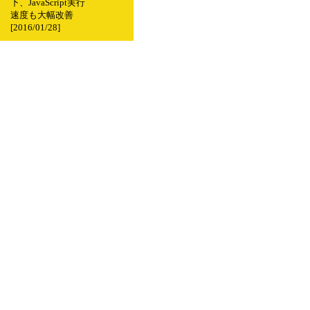
下、JavaScript実行
速度も大幅改善
[2016/01/28]