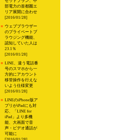
セットプラン、中
部電力の首都圏エ
リア展開に合わせ
[2016/01/28]
■
ウェブブラウザー
のプライベートブ
ラウジング機能、
認知していた人は
23.1％
[2016/01/28]
■
LINE、違う電話番
号のスマホから一
方的にアカウント
移管操作を行えな
いよう仕様変更
[2016/01/28]
■
LINEのiPhone版ア
プリがiPadにも対
応、「LINE for
iPad」より多機
能、大画面で音
声・ビデオ通話が
可能に
[2016/01/28]