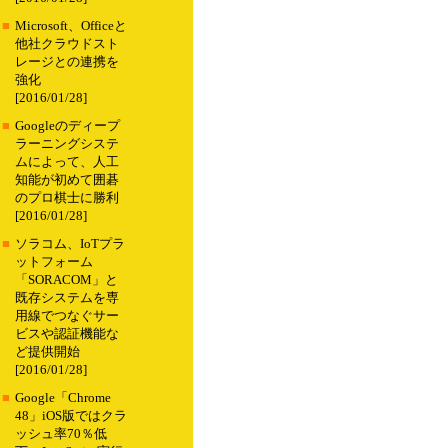
■
Microsoft、Officeと
他社クラウドスト
レージとの連携を
強化
[2016/01/28]
■
Googleのディープ
ラーニングシステ
ムによって、人工
知能が初めて囲碁
のプロ棋士に勝利
[2016/01/28]
■
ソラコム、IoTプラ
ットフォーム
「SORACOM」と
既存システムを専
用線でつなぐサー
ビスや認証機能な
ど提供開始
[2016/01/28]
■
Google「Chrome
48」iOS版ではクラ
ッシュ率70％低