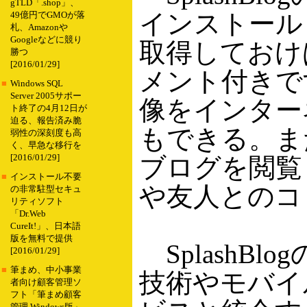
gTLD「.shop」、
インストールし
49億円でGMOが落
札、Amazonや
Googleなどに競り
取得しておけ
勝つ
[2016/01/29]
メント付きで
■
Windows SQL
Server 2005サポー
像をインター
ト終了の4月12日が
迫る、報告済み脆
もできる。また、
弱性の深刻度も高
く、早急な移行を
[2016/01/29]
ブログを閲覧
■
インストール不要
や友人とのコ
の非常駐型セキュ
リティソフト
「Dr.Web
CureIt!」、日本語
版を無料で提供
SplashB
[2016/01/29]
■
筆まめ、中小事業
技術やモバイル
者向け顧客管理ソ
フト「筆まめ顧客