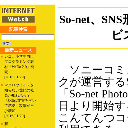
So-net、
記事検索
ビス
最新ニュース
■
レゴ、小学生向け
プログラミング教
ソニーコミ
材「WeDo 2.0」発
売
[2016/01/29]
クが運営するS
■
マクロウイルスを
「So-net 
知らない世代の社
員が狙われる？
「Office文書を開い
日より開始する
て感染」攻撃が再
び増加
こんてんつコ
[2016/01/29]
■
新