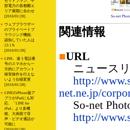
セットプラン、中
部電力の首都圏エ
リア展開に合わせ
So-net Phot
[2016/01/28]
■
ウェブブラウザー
関連情報
のプライベートブ
ラウジング機能、
認知していた人は
23.1％
[2016/01/28]
■
URL
■
LINE、違う電話番
号のスマホから一
ニュースリ
方的にアカウント
移管操作を行えな
http://www.
いよう仕様変更
[2016/01/28]
net.ne.jp/corpo
■
LINEのiPhone版ア
プリがiPadにも対
So-net Phot
応、「LINE for
iPad」より多機
http://www.s
能、大画面で音
声・ビデオ通話が
可能に
[2016/01/28]