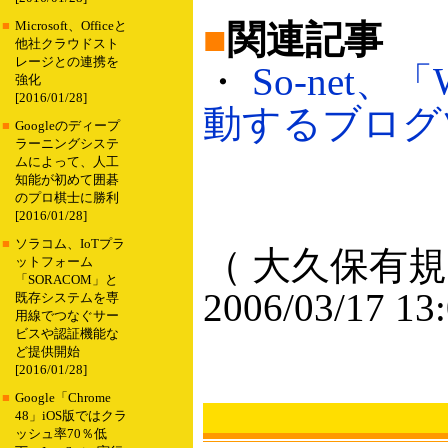
■
関連記事
■
Microsoft、Officeと
他社クラウドスト
レージとの連携を
・
So-net、「
強化
[2016/01/28]
動するブログツー
■
Googleのディープ
ラーニングシステ
ムによって、人工
知能が初めて囲碁
のプロ棋士に勝利
[2016/01/28]
■
ソラコム、IoTプラ
（ 大久保有規
ットフォーム
「SORACOM」と
2006/03/17 13
既存システムを専
用線でつなぐサー
ビスや認証機能な
ど提供開始
[2016/01/28]
■
Google「Chrome
48」iOS版ではクラ
ッシュ率70％低