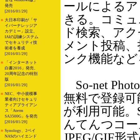
管理 Windows版」
ールによるア
発売
[2016/01/29]
きる。コミュ
■
大日本印刷が「サ
イバーナレッジア
ド検索、アク
カデミー」設立、
IAIの訓練システム
メント投稿、
でセキュリティ技
術者を養成
[2016/01/29]
ンク機能など
■
「インターネット
白書2016」発売、
20周年記念の特別
版
So-net Ph
[2016/01/29]
無料で登録可
■
NEC、中小規模事
業者向けセキュリ
ティアプライアン
が利用可能。So
ス「Aterm
SA3500G」を発売
んてんつコース
[2016/01/29]
■
Synology、2ベイ
JPEG/GI
NASのハイエンド