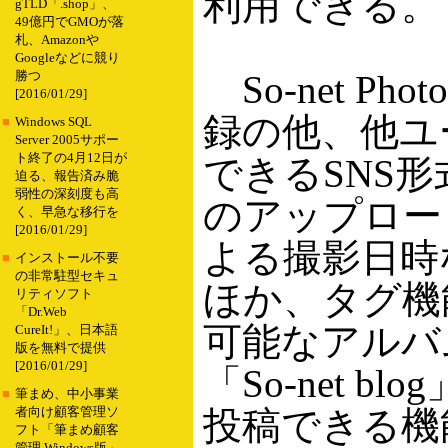
利用できる。
gTLD「.shop」、
49億円でGMOが落
札、Amazonや
Googleなどに競り
So-net P
勝つ
[2016/01/29]
録の他、他ユ
■
Windows SQL
Server 2005サポー
ト終了の4月12日が
できるSNS
迫る、報告済み脆
弱性の深刻度も高
のアップロー
く、早急な移行を
[2016/01/29]
よる撮影日時
■
インストール不要
の非常駐型セキュ
ほか、タグ機
リティソフト
「Dr.Web
可能なアルバ
CureIt!」、日本語
版を無料で提供
[2016/01/29]
「So-net 
■
筆まめ、中小事業
投稿できる機
者向け顧客管理ソ
フト「筆まめ顧客