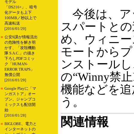
モデル
「DS216+」、暗号
今後は、ア
化データも上下
100MB／秒以上で
スパートとの
高速転送
[2016/01/29]
め、ウィニー
■
公安9課が情報流出
の危険性を解き明
モートからプ
かす、「攻殻機動
隊 S.A.C.」の描き
下ろしPDFコミッ
ンストールし
ク「HUMAN-
ERROR TRAPS」
の“Winny禁
無償公開
[2016/01/29]
機能などを追
■
Google Playに「マ
ンガストア」オー
う。
プン、ジャンプコ
ミックスも配信開
始
[2016/01/28]
関連情報
■
BIGLOBE、電力と
インターネットの