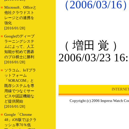
（2006/03/16
■
Microsoft、Officeと
他社クラウドスト
レージとの連携を
強化
[2016/01/28]
■
Googleのディープ
（ 増田 覚 ）
ラーニングシステ
ムによって、人工
知能が初めて囲碁
2006/03/23 16
のプロ棋士に勝利
[2016/01/28]
■
ソラコム、IoTプラ
ットフォーム
「SORACOM」と
既存システムを専
INTERN
用線でつなぐサー
ビスや認証機能な
Copyright (c) 2006 Impress Watch Cor
ど提供開始
[2016/01/28]
■
Google「Chrome
48」iOS版ではクラ
ッシュ率70％低