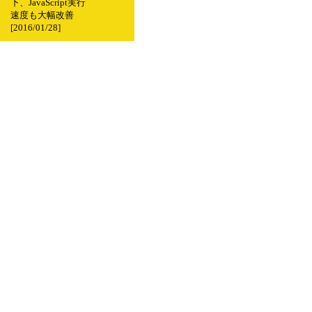
下、JavaScript実行
速度も大幅改善
[2016/01/28]