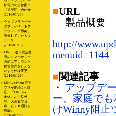
セットプラン、中
部電力の首都圏エ
■
URL
リア展開に合わせ
[2016/01/28]
製品概要
■
ウェブブラウザー
のプライベートブ
ラウジング機能、
認知していた人は
http://www.upd
23.1％
[2016/01/28]
menuid=1144
■
LINE、違う電話番
号のスマホから一
方的にアカウント
移管操作を行えな
いよう仕様変更
■
関連記事
[2016/01/28]
■
LINEのiPhone版ア
・
アップデ
プリがiPadにも対
応、「LINE for
ー、家庭でも
iPad」より多機
能、大画面で音
けWinny阻
声・ビデオ通話が
可能に
[2016/01/28]