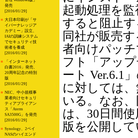
管理 Windows版」
発売
起動処理を監
[2016/01/29]
すると阻止す
■
大日本印刷が「サ
イバーナレッジア
カデミー」設立、
同社が販売す
IAIの訓練システム
でセキュリティ技
者向けパッチ
術者を養成
[2016/01/29]
フト「アップ
■
「インターネット
白書2016」発売、
ート Ver.6
20周年記念の特別
版
に対しては、
[2016/01/29]
■
NEC、中小規模事
いる。なお、
業者向けセキュリ
ティアプライアン
ス「Aterm
は、30日間
SA3500G」を発売
[2016/01/29]
版を公開して
■
Synology、2ベイ
NASのハイエンド