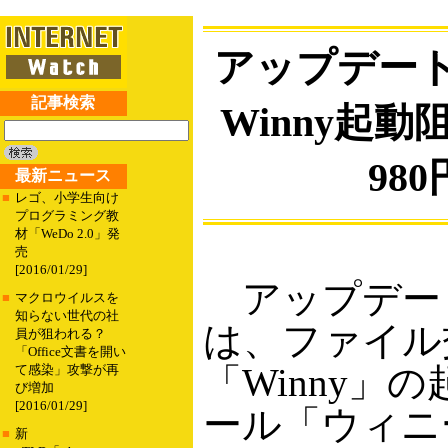
アップデー
記事検索
Winny起
98
最新ニュース
■
レゴ、小学生向け
プログラミング教
材「WeDo 2.0」発
売
[2016/01/29]
アップデー
■
マクロウイルスを
知らない世代の社
は、ファイル
員が狙われる？
「Office文書を開い
「Winny」
て感染」攻撃が再
び増加
[2016/01/29]
ール「ウィニ
■
新