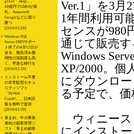
gTLD「.shop」、
Ver.1」を3
49億円でGMOが落
札、Amazonや
1年間利用可
Googleなどに競り
勝つ
センスが980
[2016/01/29]
■
Windows SQL
通じて販売す
Server 2005サポー
ト終了の4月12日が
Windows Serv
迫る、報告済み脆
弱性の深刻度も高
く、早急な移行を
XP/2000。
[2016/01/29]
にダウンロー
■
インストール不要
の非常駐型セキュ
リティソフト
る予定で、価
「Dr.Web
CureIt!」、日本語
版を無料で提供
[2016/01/29]
ウィニースト
■
筆まめ、中小事業
者向け顧客管理ソ
にインストール
フト「筆まめ顧客