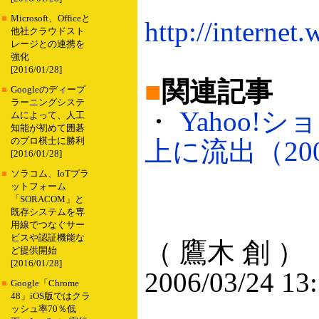
■
Microsoft、Officeと
http://internet
他社クラウドスト
レージとの連携を
強化
[2016/01/28]
■
関連記事
■
Googleのディープ
ラーニングシステ
・
Yahoo!
ムによって、人工
知能が初めて囲碁
のプロ棋士に勝利
上に流出（2006
[2016/01/28]
■
ソラコム、IoTプラ
ットフォーム
「SORACOM」と
既存システムを専
用線でつなぐサー
ビスや認証機能な
（ 鷹木 創 ）
ど提供開始
[2016/01/28]
2006/03/24 13
■
Google「Chrome
48」iOS版ではクラ
ッシュ率70％低