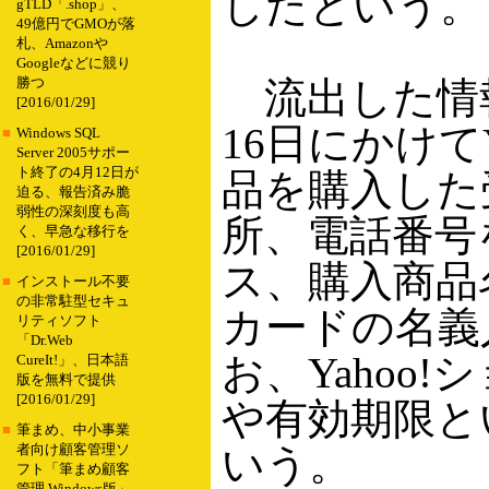
したという。
gTLD「.shop」、
49億円でGMOが落
札、Amazonや
Googleなどに競り
流出した情報に
勝つ
[2016/01/29]
16日にかけて
■
Windows SQL
Server 2005サポー
ト終了の4月12日が
品を購入した
迫る、報告済み脆
弱性の深刻度も高
所、電話番号
く、早急な移行を
[2016/01/29]
ス、購入商品
■
インストール不要
の非常駐型セキュ
カードの名義
リティソフト
「Dr.Web
お、Yahoo
CureIt!」、日本語
版を無料で提供
[2016/01/29]
や有効期限と
■
筆まめ、中小事業
いう。
者向け顧客管理ソ
フト「筆まめ顧客