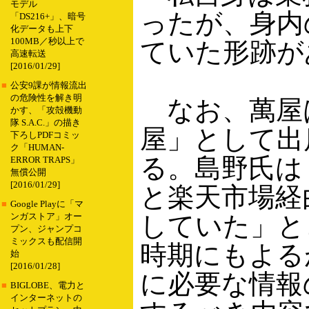
モデル
ったが、身内
「DS216+」、暗号
化データも上下
100MB／秒以上で
ていた形跡が
高速転送
[2016/01/29]
■
公安9課が情報流出
の危険性を解き明
なお、萬屋
かす、「攻殻機動
隊 S.A.C.」の描き
屋」として出
下ろしPDFコミッ
ク「HUMAN-
る。島野氏は「
ERROR TRAPS」
無償公開
[2016/01/29]
と楽天市場経
■
Google Playに「マ
していた」と
ンガストア」オー
プン、ジャンプコ
ミックスも配信開
時期にもよる
始
[2016/01/28]
に必要な情報
■
BIGLOBE、電力と
インターネットの