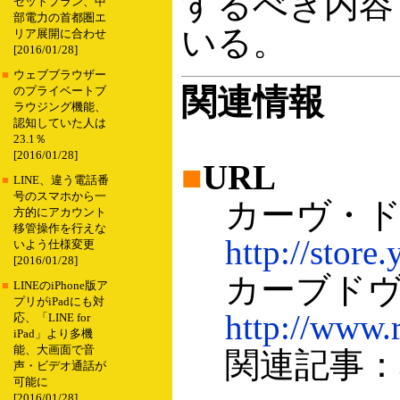
するべき内容
セットプラン、中
部電力の首都圏エ
いる。
リア展開に合わせ
[2016/01/28]
■
ウェブブラウザー
関連情報
のプライベートブ
ラウジング機能、
認知していた人は
23.1％
[2016/01/28]
■
URL
■
LINE、違う電話番
号のスマホから一
カーヴ・ド・
方的にアカウント
移管操作を行えな
http://store
いよう仕様変更
[2016/01/28]
カーブドヴ
■
LINEのiPhone版ア
プリがiPadにも対
http://www.
応、「LINE for
iPad」より多機
能、大画面で音
関連記事：本
声・ビデオ通話が
可能に
[2016/01/28]