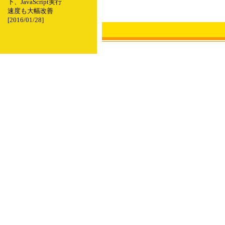
下、JavaScript実行
速度も大幅改善
[2016/01/28]