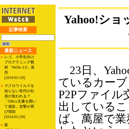
Yahoo!
記事検索
最新ニュース
■
レゴ、小学生向け
プログラミング教
23日、Yah
材「WeDo 2.0」発
売
[2016/01/29]
ているカーブ
■
マクロウイルスを
P2Pファイル
知らない世代の社
員が狙われる？
「Office文書を開い
出しているこ
て感染」攻撃が再
び増加
ば、萬屋で業
[2016/01/29]
■
新