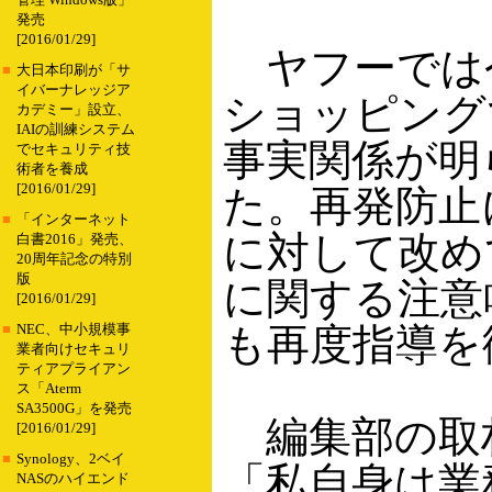
管理 Windows版」
発売
[2016/01/29]
ヤフーでは今
■
大日本印刷が「サ
イバーナレッジア
ショッピング
カデミー」設立、
IAIの訓練システム
事実関係が明
でセキュリティ技
術者を養成
[2016/01/29]
た。再発防止
■
「インターネット
に対して改め
白書2016」発売、
20周年記念の特別
版
に関する注意
[2016/01/29]
も再度指導を
■
NEC、中小規模事
業者向けセキュリ
ティアプライアン
ス「Aterm
SA3500G」を発売
編集部の取
[2016/01/29]
■
Synology、2ベイ
「私自身は業務
NASのハイエンド