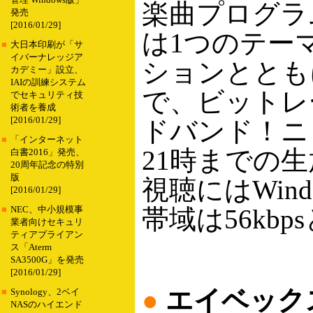
管理 Windows版」
楽曲プログラ
発売
[2016/01/29]
は1つのテー
■
大日本印刷が「サ
イバーナレッジア
ションととも
カデミー」設立、
IAIの訓練システム
で、ビットレー
でセキュリティ技
術者を養成
[2016/01/29]
ドバンド！ニ
■
「インターネット
21時までの
白書2016」発売、
20周年記念の特別
版
視聴にはWindo
[2016/01/29]
帯域は56kbps
■
NEC、中小規模事
業者向けセキュリ
ティアプライアン
ス「Aterm
SA3500G」を発売
[2016/01/29]
●
エイベック
■
Synology、2ベイ
NASのハイエンド