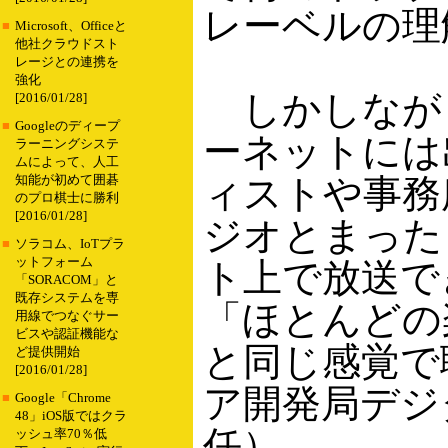
レーベルの理
■
Microsoft、Officeと
他社クラウドスト
レージとの連携を
強化
しかしなが
[2016/01/28]
■
Googleのディープ
ーネットには
ラーニングシステ
ムによって、人工
ィストや事務
知能が初めて囲碁
のプロ棋士に勝利
[2016/01/28]
ジオとまった
■
ソラコム、IoTプラ
ットフォーム
ト上で放送で
「SORACOM」と
既存システムを専
「ほとんどの
用線でつなぐサー
ビスや認証機能な
と同じ感覚で
ど提供開始
[2016/01/28]
ア開発局デジ
■
Google「Chrome
48」iOS版ではクラ
任）。
ッシュ率70％低