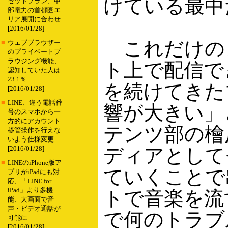
けている最中
セットプラン、中
部電力の首都圏エ
リア展開に合わせ
[2016/01/28]
これだけの
■
ウェブブラウザー
のプライベートブ
ラウジング機能、
ト上で配信で
認知していた人は
23.1％
を続けてきた
[2016/01/28]
■
LINE、違う電話番
響が大きい」
号のスマホから一
方的にアカウント
テンツ部の檜
移管操作を行えな
いよう仕様変更
ディアとして
[2016/01/28]
■
LINEのiPhone版ア
ていくことで
プリがiPadにも対
応、「LINE for
iPad」より多機
トで音楽を流
能、大画面で音
声・ビデオ通話が
で何のトラブ
可能に
[2016/01/28]