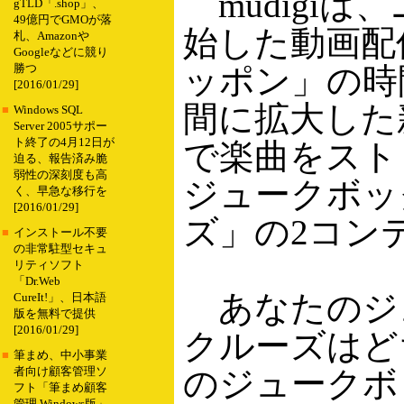
mudigiは
gTLD「.shop」、
49億円でGMOが落
始した動画配
札、Amazonや
Googleなどに競り
ッポン」の時
勝つ
[2016/01/29]
間に拡大した
■
Windows SQL
Server 2005サポー
ト終了の4月12日が
で楽曲をスト
迫る、報告済み脆
弱性の深刻度も高
ジュークボッ
く、早急な移行を
[2016/01/29]
ズ」の2コン
■
インストール不要
の非常駐型セキュ
リティソフト
「Dr.Web
あなたのジ
CureIt!」、日本語
版を無料で提供
[2016/01/29]
クルーズはど
■
筆まめ、中小事業
のジュークボ
者向け顧客管理ソ
フト「筆まめ顧客