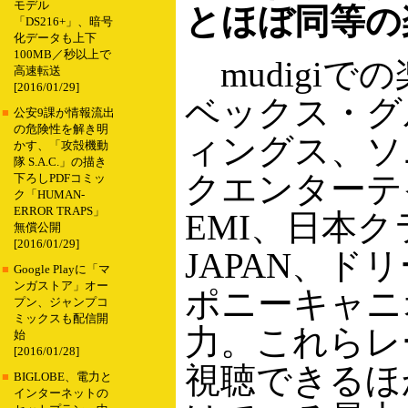
モデル
とほぼ同等の
「DS216+」、暗号
化データも上下
100MB／秒以上で
mudigiで
高速転送
[2016/01/29]
ベックス・グ
■
公安9課が情報流出
の危険性を解き明
ィングス、ソ
かす、「攻殻機動
隊 S.A.C.」の描き
クエンターテ
下ろしPDFコミッ
ク「HUMAN-
ERROR TRAPS」
EMI、日本ク
無償公開
[2016/01/29]
JAPAN、ド
■
Google Playに「マ
ンガストア」オー
ポニーキャニ
プン、ジャンプコ
ミックスも配信開
力。これらレ
始
[2016/01/28]
視聴できるほ
■
BIGLOBE、電力と
インターネットの