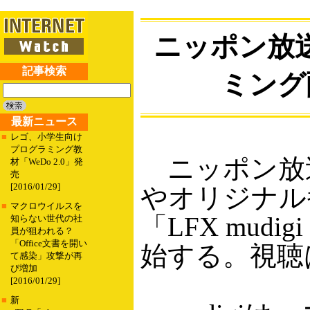
ニッポン放
記事検索
ミング配
最新ニュース
■
レゴ、小学生向け
プログラミング教
ニッポン放
材「WeDo 2.0」発
売
[2016/01/29]
やオリジナル
■
マクロウイルスを
「LFX mud
知らない世代の社
員が狙われる？
「Office文書を開い
始する。視聴
て感染」攻撃が再
び増加
[2016/01/29]
■
新