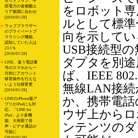
セットプラン、中
部電力の首都圏エ
をロボット専
リア展開に合わせ
[2016/01/28]
ルとして標準
■
ウェブブラウザー
のプライベートブ
向を示してい
ラウジング機能、
認知していた人は
USB接続型の
23.1％
[2016/01/28]
ダプタを別途
■
LINE、違う電話番
号のスマホから一
ば、IEEE 80
方的にアカウント
移管操作を行えな
無線LAN接
いよう仕様変更
[2016/01/28]
か、携帯電話
■
LINEのiPhone版ア
プリがiPadにも対
応、「LINE for
ウザ上からロ
iPad」より多機
能、大画面で音
ンテンツのダ
声・ビデオ通話が
可能に
[2016/01/28]