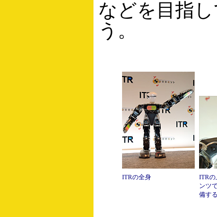
などを目指し
う。
ITRの全身
ITR
ンツ
備す