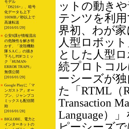
モデル
ットの動きや
「DS216+」、暗号
化データも上下
テンツを利用
100MB／秒以上で
高速転送
界初、わが家
[2016/01/29]
■
公安9課が情報流出
人型ロボット
の危険性を解き明
かす、「攻殻機動
とした人型ロ
隊 S.A.C.」の描き
下ろしPDFコミッ
ク「HUMAN-
続プロトコル
ERROR TRAPS」
無償公開
ーシーズが独
[2016/01/29]
■
Google Playに「マ
た「RTML（Ro
ンガストア」オー
プン、ジャンプコ
Transaction M
ミックスも配信開
始
Language
[2016/01/28]
■
BIGLOBE、電力と
ピーシーズで
インターネットの