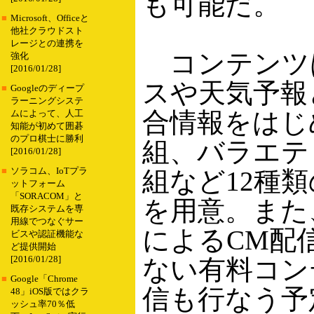
も可能だ。
■
Microsoft、Officeと
他社クラウドスト
レージとの連携を
コンテンツ
強化
[2016/01/28]
スや天気予報
■
Googleのディープ
ラーニングシステ
合情報をはじ
ムによって、人工
知能が初めて囲碁
のプロ棋士に勝利
組、バラエテ
[2016/01/28]
■
ソラコム、IoTプラ
組など12種
ットフォーム
「SORACOM」と
を用意。また
既存システムを専
用線でつなぐサー
によるCM配
ビスや認証機能な
ど提供開始
[2016/01/28]
ない有料コン
■
Google「Chrome
信も行なう予
48」iOS版ではクラ
ッシュ率70％低