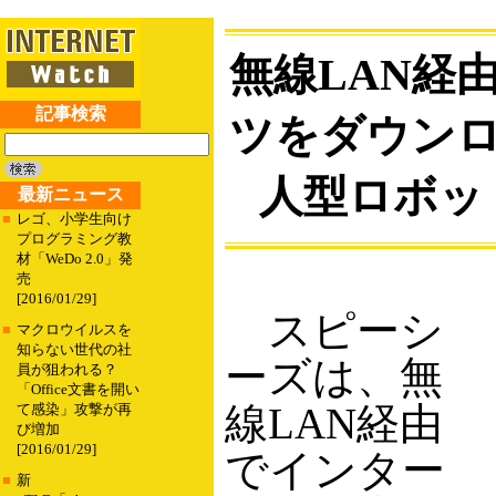
無線LAN経
記事検索
ツをダウン
人型ロボッ
最新ニュース
■
レゴ、小学生向け
プログラミング教
材「WeDo 2.0」発
売
[2016/01/29]
スピーシ
■
マクロウイルスを
知らない世代の社
ーズは、無
員が狙われる？
「Office文書を開い
線LAN経由
て感染」攻撃が再
び増加
[2016/01/29]
でインター
■
新