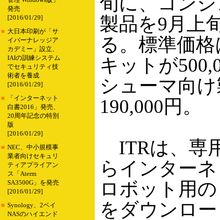
旬に、コンシ
管理 Windows版」
発売
製品を9月上
[2016/01/29]
■
大日本印刷が「サ
る。標準価格
イバーナレッジア
カデミー」設立、
IAIの訓練システム
キットが500,
でセキュリティ技
術者を養成
シューマ向け
[2016/01/29]
■
「インターネット
190,000円。
白書2016」発売、
20周年記念の特別
版
[2016/01/29]
ITRは、専
■
NEC、中小規模事
業者向けセキュリ
らインターネ
ティアプライアン
ス「Aterm
ロボット用の
SA3500G」を発売
[2016/01/29]
をダウンロー
■
Synology、2ベイ
NASのハイエンド