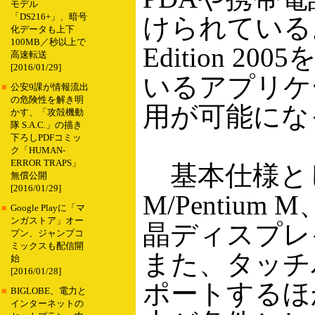
モデル
「DS216+」、暗号
けられている。OS
化データも上下
100MB／秒以上で
Edition 2
高速転送
[2016/01/29]
いるアプリケ
■
公安9課が情報流出
の危険性を解き明
用が可能にな
かす、「攻殻機動
隊 S.A.C.」の描き
下ろしPDFコミッ
ク「HUMAN-
ERROR TRAPS」
基本仕様としては
無償公開
[2016/01/29]
M/Pentium
■
Google Playに「マ
ンガストア」オー
晶ディスプレ
プン、ジャンプコ
ミックスも配信開
また、タッチパ
始
[2016/01/28]
ポートするほ
■
BIGLOBE、電力と
インターネットの