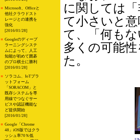
に関しては「
■
Microsoft、Officeと
他社クラウドスト
て小さいと意
レージとの連携を
強化
て、「何もな
[2016/01/28]
■
Googleのディープ
多くの可能性
ラーニングシステ
ムによって、人工
た。
知能が初めて囲碁
のプロ棋士に勝利
[2016/01/28]
■
ソラコム、IoTプラ
ットフォーム
「SORACOM」と
既存システムを専
用線でつなぐサー
ビスや認証機能な
ど提供開始
[2016/01/28]
■
Google「Chrome
48」iOS版ではクラ
ッシュ率70％低
U