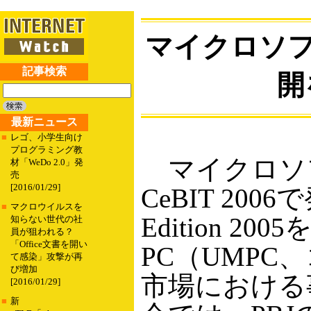
マイクロソフ
記事検索
開
最新ニュース
■
レゴ、小学生向け
プログラミング教
マイクロソフト
材「WeDo 2.0」発
売
[2016/01/29]
CeBIT 2006で
■
マクロウイルスを
Edition 20
知らない世代の社
員が狙われる？
「Office文書を開い
PC（UMPC
て感染」攻撃が再
び増加
市場における
[2016/01/29]
■
新