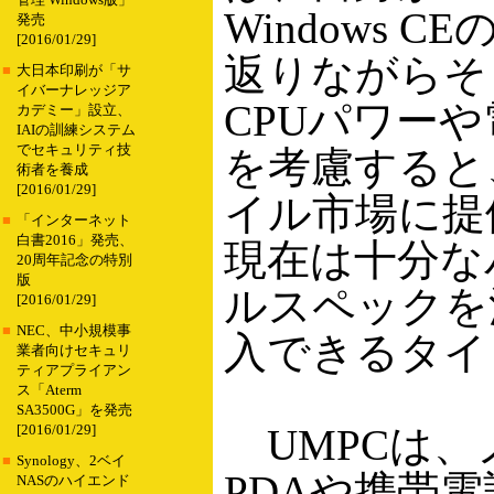
管理 Windows版」
Windows 
発売
[2016/01/29]
返りながらそ
■
大日本印刷が「サ
イバーナレッジア
CPUパワー
カデミー」設立、
IAIの訓練システム
でセキュリティ技
を考慮すると、
術者を養成
[2016/01/29]
イル市場に提
■
「インターネット
白書2016」発売、
現在は十分な
20周年記念の特別
版
ルスペックを
[2016/01/29]
■
NEC、中小規模事
入できるタイ
業者向けセキュリ
ティアプライアン
ス「Aterm
SA3500G」を発売
UMPCは、
[2016/01/29]
■
Synology、2ベイ
PDAや携帯
NASのハイエンド