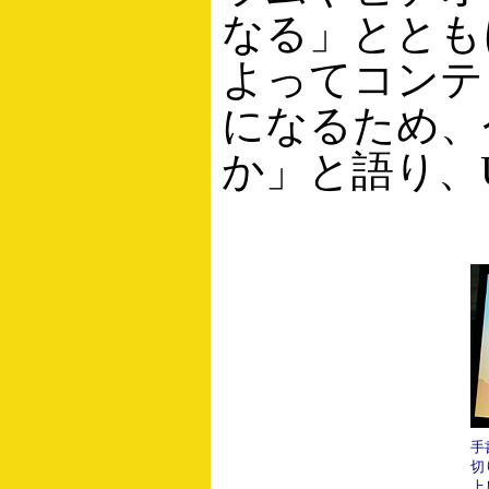
なる」ととも
よってコンテ
になるため、
か」と語り、
手
切
上