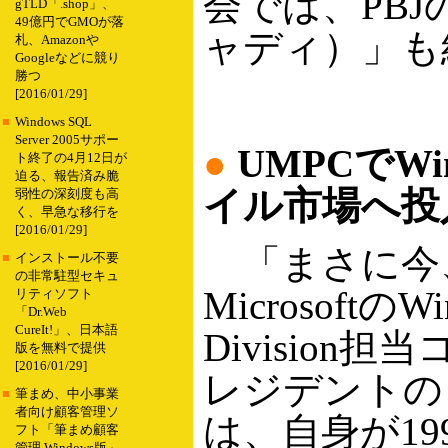
会では、PBJの
gTLD「.shop」、
49億円でGMOが落
ャディ）」も
札、Amazonや
Googleなどに競り
勝つ
[2016/01/29]
■
Windows SQL
Server 2005サポー
●
UMPCでW
ト終了の4月12日が
迫る、報告済み脆
イル市場へ投
弱性の深刻度も高
く、早急な移行を
[2016/01/29]
「まさに今
■
インストール不要
の非常駐型セキュ
MicrosoftのWin
リティソフト
「Dr.Web
CureIt!」、日本語
Division
版を無料で提供
[2016/01/29]
レジデントの
■
筆まめ、中小事業
者向け顧客管理ソ
は、自身が19
フト「筆まめ顧客