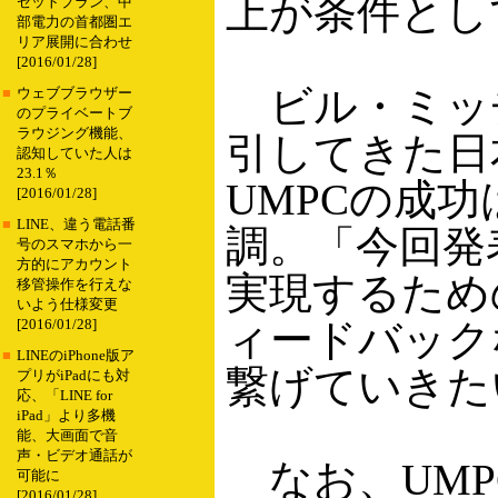
上が条件とし
セットプラン、中
部電力の首都圏エ
リア展開に合わせ
[2016/01/28]
ビル・ミッ
■
ウェブブラウザー
のプライベートブ
ラウジング機能、
引してきた日
認知していた人は
23.1％
UMPCの成
[2016/01/28]
■
LINE、違う電話番
調。「今回発
号のスマホから一
方的にアカウント
実現するため
移管操作を行えな
いよう仕様変更
ィードバック
[2016/01/28]
■
LINEのiPhone版ア
繋げていきた
プリがiPadにも対
応、「LINE for
iPad」より多機
能、大画面で音
声・ビデオ通話が
なお、UMPC
可能に
[2016/01/28]