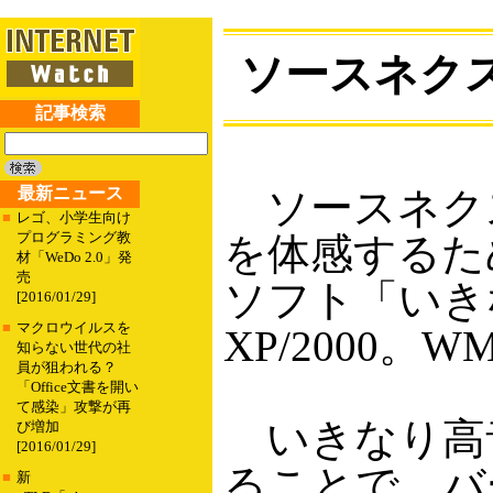
ソースネク
記事検索
最新ニュース
ソースネクス
■
レゴ、小学生向け
プログラミング教
を体感するための
材「WeDo 2.0」発
売
ソフト「いきな
[2016/01/29]
■
マクロウイルスを
XP/2000。
知らない世代の社
員が狙われる？
「Office文書を開い
て感染」攻撃が再
いきなり高音
び増加
[2016/01/29]
ることで、バ
■
新