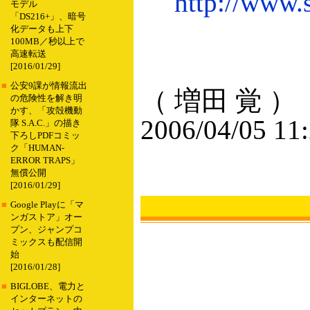
http://www.
モデル
「DS216+」、暗号
化データも上下
100MB／秒以上で
高速転送
[2016/01/29]
■
公安9課が情報流出
（ 増田 覚 ）
の危険性を解き明
かす、「攻殻機動
2006/04/05 11
隊 S.A.C.」の描き
下ろしPDFコミッ
ク「HUMAN-
ERROR TRAPS」
無償公開
[2016/01/29]
■
Google Playに「マ
ンガストア」オー
プン、ジャンプコ
ミックスも配信開
始
[2016/01/28]
■
BIGLOBE、電力と
インターネットの