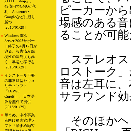
gTLD「.shop」、
ピーカーから
49億円でGMOが落
札、Amazonや
Googleなどに競り
場感のある音
勝つ
[2016/01/29]
ることが可能
■
Windows SQL
Server 2005サポー
ト終了の4月12日が
迫る、報告済み脆
ステレオスピ
弱性の深刻度も高
く、早急な移行を
[2016/01/29]
ロストーク」
■
インストール不要
音は左耳に、
の非常駐型セキュ
リティソフト
「Dr.Web
サラウンド効
CureIt!」、日本語
版を無料で提供
[2016/01/29]
■
筆まめ、中小事業
そのほかヘッ
者向け顧客管理ソ
フト「筆まめ顧客