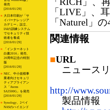
「RICH」
管理 Windows版」
発売
「LIVE」
[2016/01/29]
■
大日本印刷が「サ
「Nature
イバーナレッジア
カデミー」設立、
IAIの訓練システム
でセキュリティ技
関連情報
術者を養成
[2016/01/29]
■
「インターネット
白書2016」発売、
■
URL
20周年記念の特別
版
ニュースリリ
[2016/01/29]
■
NEC、中小規模事
業者向けセキュリ
ティアプライアン
http://www.sou
ス「Aterm
SA3500G」を発売
[2016/01/29]
製品情報
■
Synology、2ベイ
NASのハイエンド