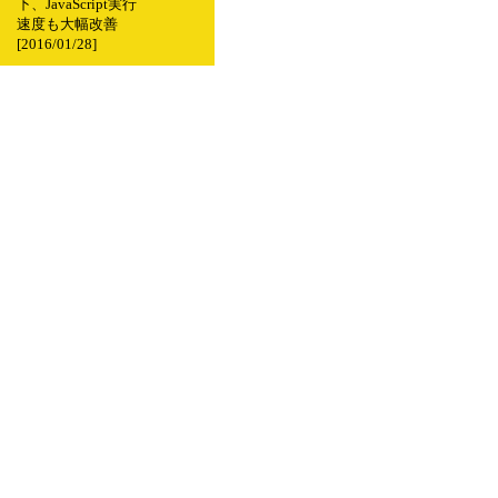
下、JavaScript実行
速度も大幅改善
[2016/01/28]