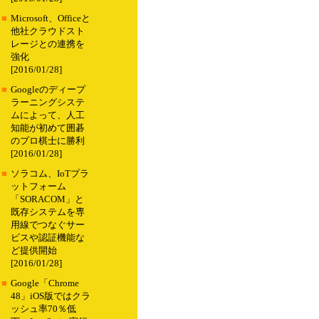
■
Microsoft、Officeと
他社クラウドスト
レージとの連携を
強化
[2016/01/28]
■
Googleのディープ
ラーニングシステ
ムによって、人工
知能が初めて囲碁
のプロ棋士に勝利
[2016/01/28]
■
ソラコム、IoTプラ
ットフォーム
「SORACOM」と
既存システムを専
用線でつなぐサー
ビスや認証機能な
ど提供開始
[2016/01/28]
■
Google「Chrome
48」iOS版ではクラ
ッシュ率70％低