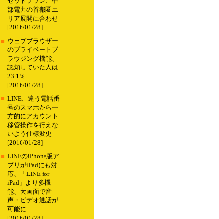
セットプラン、中
部電力の首都圏エ
リア展開に合わせ
[2016/01/28]
■
ウェブブラウザー
のプライベートブ
ラウジング機能、
認知していた人は
23.1％
[2016/01/28]
■
LINE、違う電話番
号のスマホから一
方的にアカウント
移管操作を行えな
いよう仕様変更
[2016/01/28]
■
LINEのiPhone版ア
プリがiPadにも対
応、「LINE for
iPad」より多機
能、大画面で音
声・ビデオ通話が
可能に
[2016/01/28]