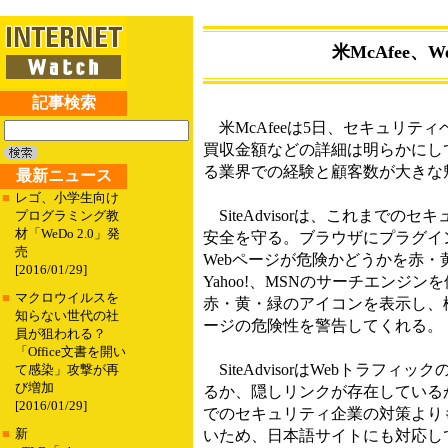
米McAfee、
記事検索
米McAfeeは5日、セキュリティベ
買収金額などの詳細は明らかにしていない
る業界での経験と顧客数が大きな
最新ニュース
■
レゴ、小学生向け
SiteAdvisorは、これまで
プログラミング教
材「WeDo 2.0」発
安全を守る。ブラウザにプラグイ
売
Webページが危険かどうかを赤・黄
[2016/01/29]
Yahoo!、MSNのサーチエン
■
マクロウイルスを
赤・黄・緑のアイコンを表示し、
知らない世代の社
ージの危険性を警告してくれる。
員が狙われる？
「Office文書を開い
SiteAdvisorはWebトラ
て感染」攻撃が再
び増加
るか、隠しリンクが存在している
[2016/01/29]
でのセキュリティ企業の対策よりも事
■
新
いため、日本語サイトにも対応し