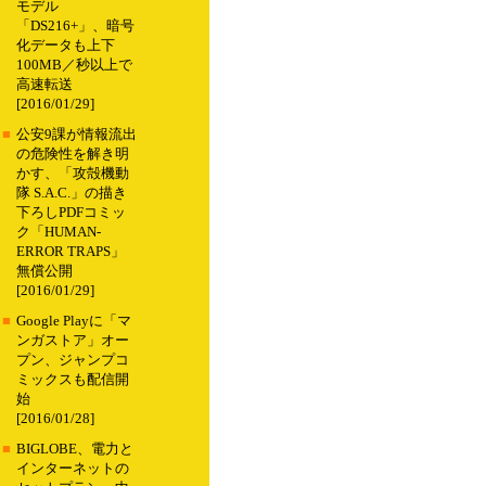
モデル
「DS216+」、暗号
化データも上下
100MB／秒以上で
高速転送
[2016/01/29]
■
公安9課が情報流出
の危険性を解き明
かす、「攻殻機動
隊 S.A.C.」の描き
下ろしPDFコミッ
ク「HUMAN-
ERROR TRAPS」
無償公開
[2016/01/29]
■
Google Playに「マ
ンガストア」オー
プン、ジャンプコ
ミックスも配信開
始
[2016/01/28]
■
BIGLOBE、電力と
インターネットの