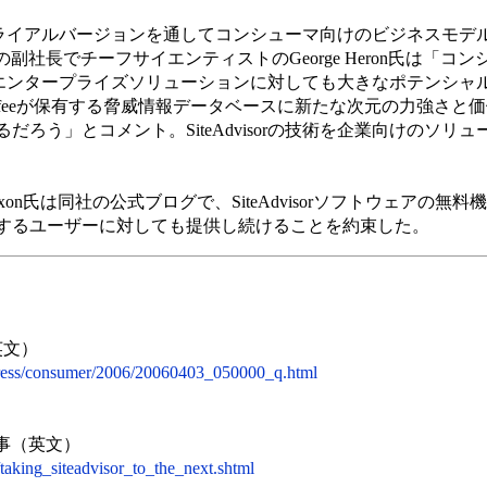
、無料トライアルバージョンを通してコンシューマ向けのビジネスモ
cAfeeの副社長でチーフサイエンティストのGeorge Heron氏は「
は我々のエンタープライズソリューションに対しても大きなポテンシ
feeが保有する脅威情報データベースに新たな次元の力強さと
ろう」とコメント。SiteAdvisorの技術を企業向けのソリ
ris Dixon氏は同社の公式ブログで、SiteAdvisorソフトウェアの
するユーザーに対しても提供し続けることを約束した。
英文）
press/consumer/2006/20060403_050000_q.html
記事（英文）
/taking_siteadvisor_to_the_next.shtml