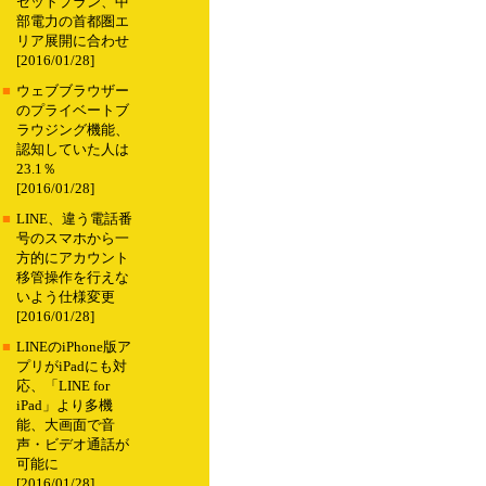
セットプラン、中
部電力の首都圏エ
リア展開に合わせ
[2016/01/28]
■
ウェブブラウザー
のプライベートブ
ラウジング機能、
認知していた人は
23.1％
[2016/01/28]
■
LINE、違う電話番
号のスマホから一
方的にアカウント
移管操作を行えな
いよう仕様変更
[2016/01/28]
■
LINEのiPhone版ア
プリがiPadにも対
応、「LINE for
iPad」より多機
能、大画面で音
声・ビデオ通話が
可能に
[2016/01/28]