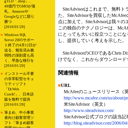
gTLD「.shop」、
49億円でGMOが落
SiteAdvisorはこれまで
札、Amazonや
た。SiteAdvisorを買収したM
Googleなどに競り
点に加えて、SiteAdvisor
勝つ
[2016/01/29]
この独自のテクノロジーは、McA
にとっても大いに役立つことになるだ
■
Windows SQL
Server 2005サポー
し、提供していく考えを示した。
ト終了の4月12日が
迫る、報告済み脆
SiteAdvisorのCEOであるCh
弱性の深刻度も高
けでなく、これからダウンロード
く、早急な移行を
[2016/01/29]
関連情報
■
インストール不要
の非常駐型セキュ
リティソフト
■
URL
「Dr.Web
McAfeeのニュースリリース（
CureIt!」、日本語
http://www.mcafee.com/us/about/
版を無料で提供
米SiteAdvisor（英文）
[2016/01/29]
http://www.siteadvisor.com/
■
筆まめ、中小事業
SiteAdvisor公式ブログの該当
者向け顧客管理ソ
http://blog.siteadvisor.com/2006/04
フト「筆まめ顧客