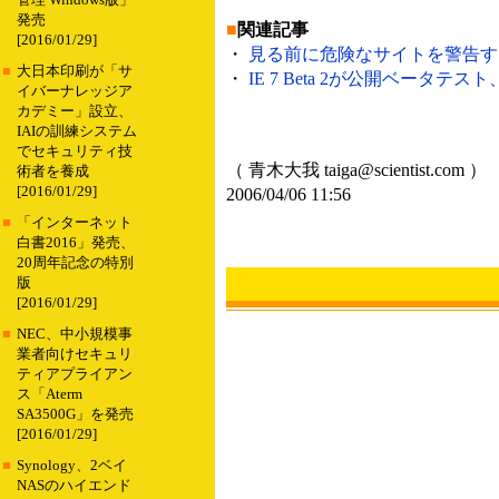
管理 Windows版」
発売
■
関連記事
[2016/01/29]
・
見る前に危険なサイトを警告するプラグ
■
大日本印刷が「サ
・
IE 7 Beta 2が公開ベータテ
イバーナレッジア
カデミー」設立、
IAIの訓練システム
でセキュリティ技
（ 青木大我 taiga@scientist.com ）
術者を養成
[2016/01/29]
2006/04/06 11:56
■
「インターネット
白書2016」発売、
20周年記念の特別
版
[2016/01/29]
■
NEC、中小規模事
業者向けセキュリ
ティアプライアン
ス「Aterm
SA3500G」を発売
[2016/01/29]
■
Synology、2ベイ
NASのハイエンド