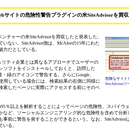
Webサイトの危険性警告プラグインの米SiteAdvisorを買収
ンチャーの米SiteAdvisorを買収したと発表した。
。SiteAdvisor側は、McAfeeの15年にわた
魅力だとしている。
のセキュリティ企業とは異なるアプローチでユーザーの
ンソフトをインストールしておくと、訪問した
・緑のアイコンで警告する。さらにGoogle、
危険なサイト
ジンを使用している場合には、検索結果の右側に同様に
SiteAdvi
検索したページに実際にアクセスする前にそのペ
フィックの95％以上を解析することによってページの危険性、スパイ
かなど、ソーシャルエンジニアリング的な危険性を含めて分析
前に警告を発することができるという。なお、SiteAdviso
ている。