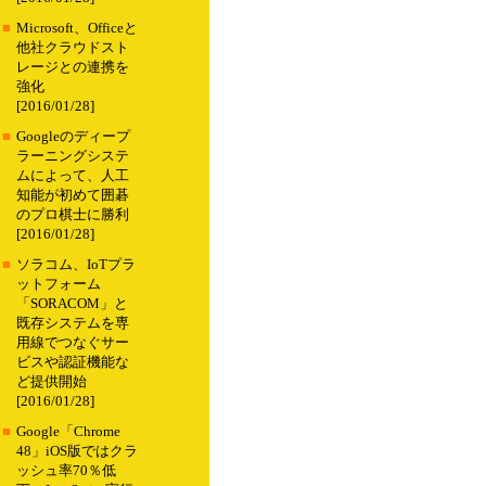
■
Microsoft、Officeと
他社クラウドスト
レージとの連携を
強化
[2016/01/28]
■
Googleのディープ
ラーニングシステ
ムによって、人工
知能が初めて囲碁
のプロ棋士に勝利
[2016/01/28]
■
ソラコム、IoTプラ
ットフォーム
「SORACOM」と
既存システムを専
用線でつなぐサー
ビスや認証機能な
ど提供開始
[2016/01/28]
■
Google「Chrome
48」iOS版ではクラ
ッシュ率70％低