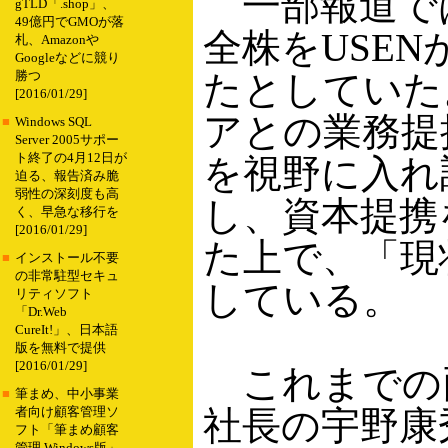
一部報道では
gTLD「.shop」、
49億円でGMOが落
全株をUSE
札、Amazonや
Googleなどに競り
たとしていた
勝つ
[2016/01/29]
アとの業務提
■
Windows SQL
Server 2005サポー
ト終了の4月12日が
を視野に入れ
迫る、報告済み脆
弱性の深刻度も高
し、資本提携
く、早急な移行を
[2016/01/29]
た上で、「現
■
インストール不要
の非常駐型セキュ
している。
リティソフト
「Dr.Web
CureIt!」、日本語
版を無料で提供
[2016/01/29]
これまでの両
■
筆まめ、中小事業
社長の宇野康
者向け顧客管理ソ
フト「筆まめ顧客