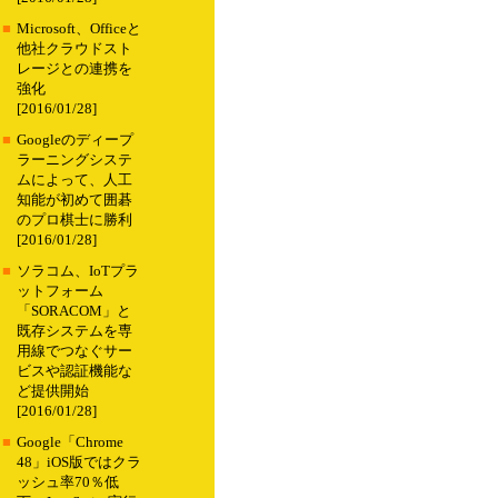
■
Microsoft、Officeと
他社クラウドスト
レージとの連携を
強化
[2016/01/28]
■
Googleのディープ
ラーニングシステ
ムによって、人工
知能が初めて囲碁
のプロ棋士に勝利
[2016/01/28]
■
ソラコム、IoTプラ
ットフォーム
「SORACOM」と
既存システムを専
用線でつなぐサー
ビスや認証機能な
ど提供開始
[2016/01/28]
■
Google「Chrome
48」iOS版ではクラ
ッシュ率70％低