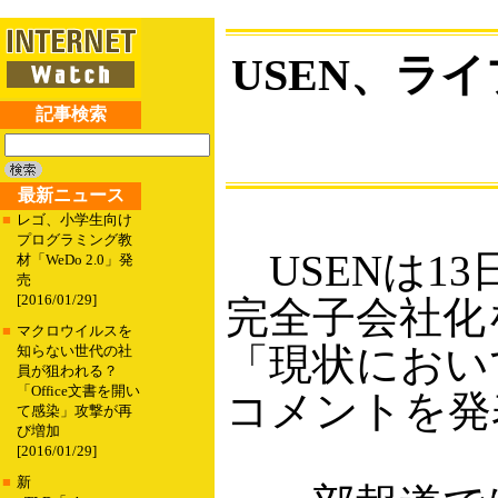
USEN、ラ
記事検索
最新ニュース
■
レゴ、小学生向け
プログラミング教
USENは1
材「WeDo 2.0」発
売
[2016/01/29]
完全子会社化
■
マクロウイルスを
「現状におい
知らない世代の社
員が狙われる？
「Office文書を開い
コメントを発
て感染」攻撃が再
び増加
[2016/01/29]
■
新