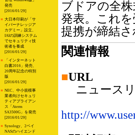
管理 Windows版」
ブドアの全株
発売
[2016/01/29]
発表。これを
■
大日本印刷が「サ
イバーナレッジア
提携が締結さ
カデミー」設立、
IAIの訓練システム
でセキュリティ技
術者を養成
関連情報
[2016/01/29]
■
「インターネット
白書2016」発売、
20周年記念の特別
■
URL
版
[2016/01/29]
ニュースリリ
■
NEC、中小規模事
業者向けセキュリ
ティアプライアン
ス「Aterm
http://www.us
SA3500G」を発売
[2016/01/29]
■
Synology、2ベイ
NASのハイエンド