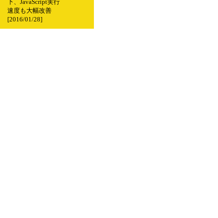
下、JavaScript実行
速度も大幅改善
[2016/01/28]