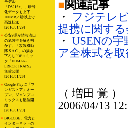
■
関連記事
モデル
「DS216+」、暗号
化データも上下
・
フジテレビ
100MB／秒以上で
高速転送
提携に関する会見
[2016/01/29]
■
公安9課が情報流出
・
USENの
の危険性を解き明
かす、「攻殻機動
ア全株式を取得（
隊 S.A.C.」の描き
下ろしPDFコミッ
ク「HUMAN-
ERROR TRAPS」
無償公開
[2016/01/29]
■
Google Playに「マ
（ 増田 覚 ）
ンガストア」オー
プン、ジャンプコ
ミックスも配信開
2006/04/13 12
始
[2016/01/28]
■
BIGLOBE、電力と
インターネットの