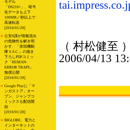
tai.impress.co.
モデル
「DS216+」、暗号
化データも上下
100MB／秒以上で
高速転送
[2016/01/29]
■
公安9課が情報流出
の危険性を解き明
（ 村松健至 
かす、「攻殻機動
隊 S.A.C.」の描き
2006/04/13 13
下ろしPDFコミッ
ク「HUMAN-
ERROR TRAPS」
無償公開
[2016/01/29]
■
Google Playに「マ
ンガストア」オー
プン、ジャンプコ
ミックスも配信開
始
[2016/01/28]
■
BIGLOBE、電力と
インターネットの