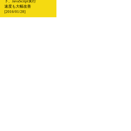
下、JavaScript実行
速度も大幅改善
[2016/01/28]