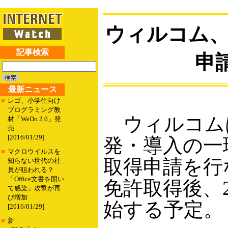
ウィルコム、次
記事検索
申
最新ニュース
■
レゴ、小学生向け
プログラミング教
ウィルコムは
材「WeDo 2.0」発
売
[2016/01/29]
発・導入の一環
■
マクロウイルスを
取得申請を行
知らない世代の社
員が狙われる？
「Office文書を開い
免許取得後、
て感染」攻撃が再
び増加
始する予定。
[2016/01/29]
■
新