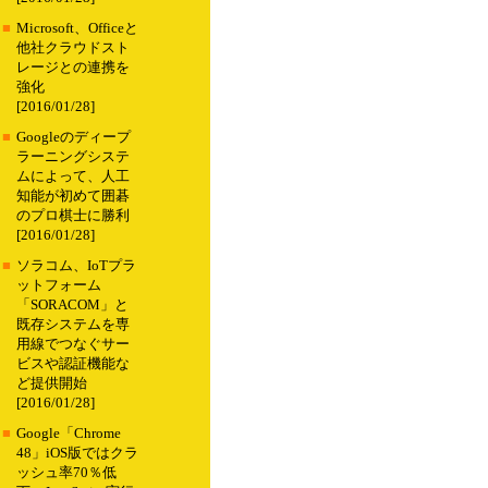
■
Microsoft、Officeと
他社クラウドスト
レージとの連携を
強化
[2016/01/28]
■
Googleのディープ
ラーニングシステ
ムによって、人工
知能が初めて囲碁
のプロ棋士に勝利
[2016/01/28]
■
ソラコム、IoTプラ
ットフォーム
「SORACOM」と
既存システムを専
用線でつなぐサー
ビスや認証機能な
ど提供開始
[2016/01/28]
■
Google「Chrome
48」iOS版ではクラ
ッシュ率70％低