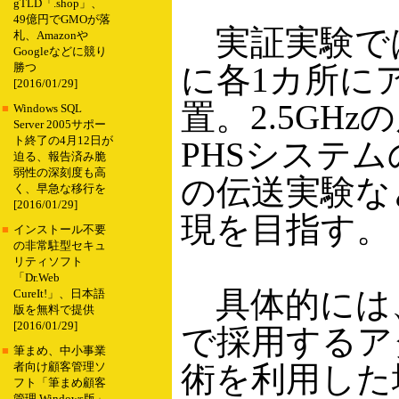
gTLD「.shop」、
49億円でGMOが落
実証実験で
札、Amazonや
Googleなどに競り
に各1カ所に
勝つ
[2016/01/29]
置。2.5GH
■
Windows SQL
Server 2005サポー
ト終了の4月12日が
PHSシステム
迫る、報告済み脆
弱性の深刻度も高
の伝送実験など
く、早急な移行を
[2016/01/29]
現を目指す。
■
インストール不要
の非常駐型セキュ
リティソフト
「Dr.Web
具体的には、
CureIt!」、日本語
版を無料で提供
[2016/01/29]
で採用するア
■
筆まめ、中小事業
術を利用した
者向け顧客管理ソ
フト「筆まめ顧客