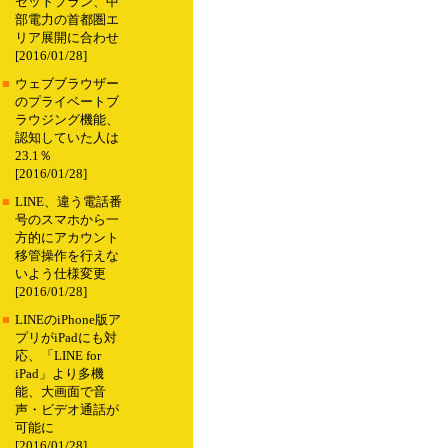
セットプラン、中
部電力の首都圏エ
リア展開に合わせ
[2016/01/28]
■
ウェブブラウザー
のプライベートブ
ラウジング機能、
認知していた人は
23.1％
[2016/01/28]
■
LINE、違う電話番
号のスマホから一
方的にアカウント
移管操作を行えな
いよう仕様変更
[2016/01/28]
■
LINEのiPhone版ア
プリがiPadにも対
応、「LINE for
iPad」より多機
能、大画面で音
声・ビデオ通話が
可能に
[2016/01/28]