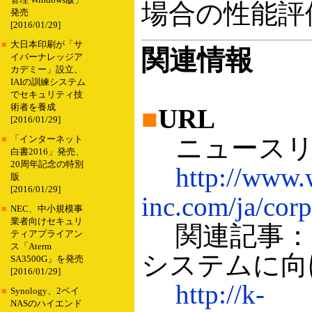
管理 Windows版」
場合の性能評
発売
[2016/01/29]
■
大日本印刷が「サ
関連情報
イバーナレッジア
カデミー」設立、
IAIの訓練システム
でセキュリティ技
術者を養成
■
URL
[2016/01/29]
ニュースリ
■
「インターネット
白書2016」発売、
20周年記念の特別
http://www.
版
[2016/01/29]
inc.com/ja/corp
■
NEC、中小規模事
業者向けセキュリ
関連記事：ウ
ティアプライアン
ス「Aterm
システムに向け
SA3500G」を発売
[2016/01/29]
http://k-
■
Synology、2ベイ
NASのハイエンド