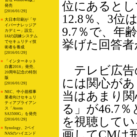
管理 Windows版」
位にあるとし
発売
[2016/01/29]
12.8％、3
■
大日本印刷が「サ
イバーナレッジア
9.7％で、
カデミー」設立、
IAIの訓練システム
挙げた回答者
でセキュリティ技
術者を養成
[2016/01/29]
■
「インターネット
テレビ広告の
白書2016」発売、
20周年記念の特別
版
には関心があ
[2016/01/29]
当はあまり関
■
NEC、中小規模事
業者向けセキュリ
ティアプライアン
る」が46.7
ス「Aterm
SA3500G」を発売
を視聴してい
[2016/01/29]
■
Synology、2ベイ
画してCMは飛
NASのハイエンド