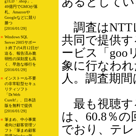
あるとしてい
gTLD「.shop」、
49億円でGMOが落
札、Amazonや
Googleなどに競り
調査はNTT
勝つ
[2016/01/29]
共同で提供す
■
Windows SQL
Server 2005サポー
ト終了の4月12日が
ービス「go
迫る、報告済み脆
弱性の深刻度も高
象に行なわれた
く、早急な移行を
[2016/01/29]
人。調査期間は
■
インストール不要
の非常駐型セキュ
リティソフト
「Dr.Web
最も視聴す
CureIt!」、日本語
版を無料で提供
[2016/01/29]
は、60.8
■
筆まめ、中小事業
でおり、テレ
者向け顧客管理ソ
フト「筆まめ顧客