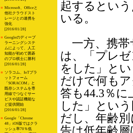
起するという
■
Microsoft、Officeと
他社クラウドスト
いる。
レージとの連携を
強化
[2016/01/28]
■
Googleのディープ
一方、携帯
ラーニングシステ
ムによって、人工
は、「プレゼ
知能が初めて囲碁
のプロ棋士に勝利
をした」とい
[2016/01/28]
■
ソラコム、IoTプラ
だけで何もア
ットフォーム
「SORACOM」と
既存システムを専
答も44.3
用線でつなぐサー
ビスや認証機能な
した」という
ど提供開始
[2016/01/28]
だし、年齢別
■
Google「Chrome
48」iOS版ではクラ
告は低年齢層
ッシュ率70％低