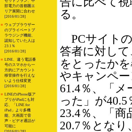
告に比べて視
セットプラン、中
部電力の首都圏エ
る。
リア展開に合わせ
[2016/01/28]
■
ウェブブラウザー
のプライベートブ
PCサイトの
ラウジング機能、
認知していた人は
23.1％
答者に対して
[2016/01/28]
をとったかを
■
LINE、違う電話番
号のスマホから一
方的にアカウント
やキャンペー
移管操作を行えな
いよう仕様変更
61.4％、
[2016/01/28]
■
LINEのiPhone版ア
った」が40
プリがiPadにも対
応、「LINE for
23.4％、
iPad」より多機
能、大画面で音
声・ビデオ通話が
20.7％と
可能に
[2016/01/28]