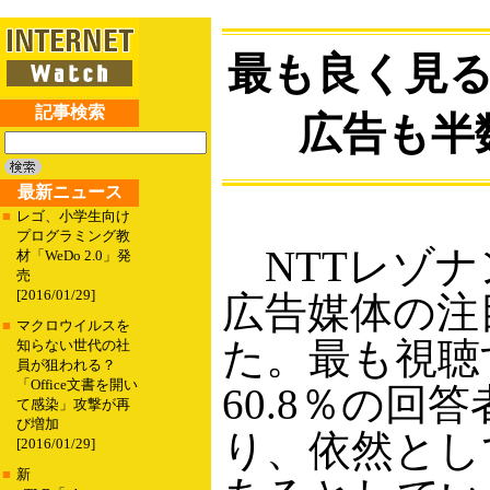
最も良く見る
記事検索
広告も半
最新ニュース
■
レゴ、小学生向け
プログラミング教
NTTレゾナ
材「WeDo 2.0」発
売
[2016/01/29]
広告媒体の注
■
マクロウイルスを
た。最も視聴
知らない世代の社
員が狙われる？
「Office文書を開い
60.8％の
て感染」攻撃が再
び増加
り、依然とし
[2016/01/29]
■
新