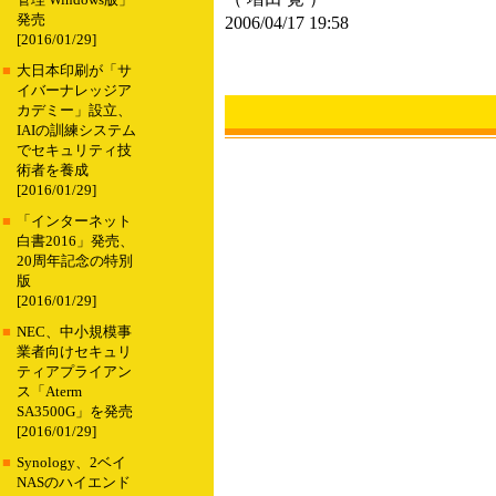
管理 Windows版」
発売
2006/04/17 19:58
[2016/01/29]
■
大日本印刷が「サ
イバーナレッジア
カデミー」設立、
IAIの訓練システム
でセキュリティ技
術者を養成
[2016/01/29]
■
「インターネット
白書2016」発売、
20周年記念の特別
版
[2016/01/29]
■
NEC、中小規模事
業者向けセキュリ
ティアプライアン
ス「Aterm
SA3500G」を発売
[2016/01/29]
■
Synology、2ベイ
NASのハイエンド