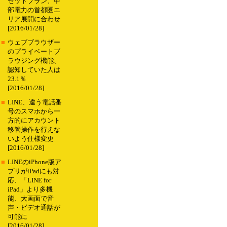
セットプラン、中
部電力の首都圏エ
リア展開に合わせ
[2016/01/28]
■
ウェブブラウザー
のプライベートブ
ラウジング機能、
認知していた人は
23.1％
[2016/01/28]
■
LINE、違う電話番
号のスマホから一
方的にアカウント
移管操作を行えな
いよう仕様変更
[2016/01/28]
■
LINEのiPhone版ア
プリがiPadにも対
応、「LINE for
iPad」より多機
能、大画面で音
声・ビデオ通話が
可能に
[2016/01/28]