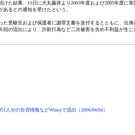
けた結果、11日に大丸藤井より2003年度および2005年度に
があるとの通知を受けたという。
った受験生および保護者に謝罪文書を送付するとともに、出身
今回の流出により、詐欺行為など二次被害を含め不利益が生じ
人分の合否情報などWinnyで流出（2006/04/04）