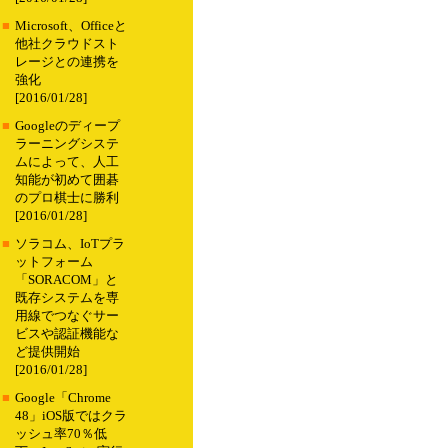
■
Microsoft、Officeと
他社クラウドスト
レージとの連携を
強化
[2016/01/28]
■
Googleのディープ
ラーニングシステ
ムによって、人工
知能が初めて囲碁
のプロ棋士に勝利
[2016/01/28]
■
ソラコム、IoTプラ
ットフォーム
「SORACOM」と
既存システムを専
用線でつなぐサー
ビスや認証機能な
ど提供開始
[2016/01/28]
■
Google「Chrome
48」iOS版ではクラ
ッシュ率70％低