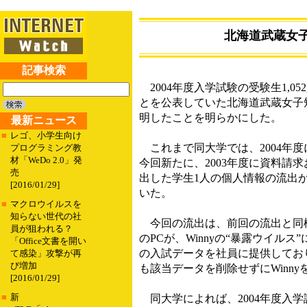
北海道武蔵女子
記事検索
2004年度入学試験の受験生1,0
とを公表していた北海道武蔵女子短期
明したことを明らかにした。
最新ニュース
■
レゴ、小学生向け
これまで同大学では、2004年度
プログラミング教
材「WeDo 2.0」発
今回新たに、2003年度に資料請
売
出した学生1人の個人情報の流出
[2016/01/29]
いた。
■
マクロウイルスを
知らない世代の社
今回の流出は、前回の流出と同様
員が狙われる？
のPCが、Winnyの“暴露ウイ
「Office文書を開い
の入試データを社員に提供してお
て感染」攻撃が再
び増加
も該当データを削除せずにWinn
[2016/01/29]
■
新
同大学によれば、2004年度入