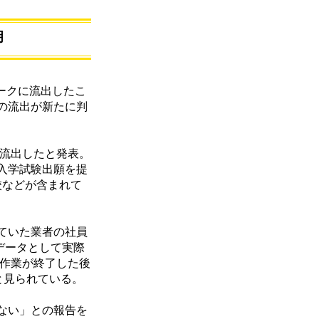
明
ワークに流出したこ
件の流出が新たに判
が流出したと発表。
に入学試験出願を提
校などが含まれて
ていた業者の社員
ルデータとして実際
、作業が終了した後
と見られている。
ない」との報告を