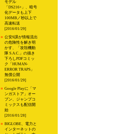
モデル
「DS216+」、暗号
化データも上下
100MB／秒以上で
高速転送
[2016/01/29]
■
公安9課が情報流出
の危険性を解き明
かす、「攻殻機動
隊 S.A.C.」の描き
下ろしPDFコミッ
ク「HUMAN-
ERROR TRAPS」
無償公開
[2016/01/29]
■
Google Playに「マ
ンガストア」オー
プン、ジャンプコ
ミックスも配信開
始
[2016/01/28]
■
BIGLOBE、電力と
インターネットの