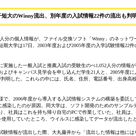
短大のWinny流出、別年度の入試情報22件の流出も判
52人分の個人情報が、ファイル交換ソフト「Winny」のネット
大学は17日、2003年度および2005年度の入学試験情報22
に実施した一般入試と推薦入試の受験生のべ1,052人分の情報
求およびキャンパス見学会を申し込んだ学生21人と、2005年度
が判明した。これらの中には、氏名、住所、電話番号、出身高
で、2006年度から導入する入試情報システムの構築を委託し
ルス”に感染したのが原因。同大学は、ソフト開発のためのサンプ
り、社員はこれを持ち帰り自宅のPCで作業していた。社員は
yを使用していたところ、ウイルスに感染してデータが流出した
学試験情報が流出した際、大丸藤井から「流出した情報は他には