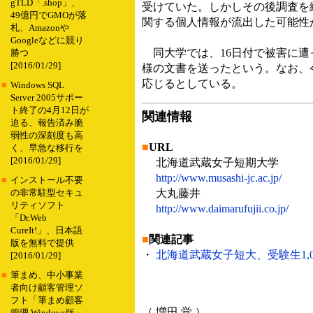
gTLD「.shop」、
受けていた。しかしその後調査を続
49億円でGMOが落
関する個人情報が流出した可能性
札、Amazonや
Googleなどに競り
同大学では、16日付で被害に遭
勝つ
[2016/01/29]
様の文書を送ったという。なお、
応じるとしている。
■
Windows SQL
Server 2005サポー
ト終了の4月12日が
関連情報
迫る、報告済み脆
弱性の深刻度も高
■
URL
く、早急な移行を
[2016/01/29]
北海道武蔵女子短期大学
http://www.musashi-jc.ac.jp/
■
インストール不要
大丸藤井
の非常駐型セキュ
リティソフト
http://www.daimarufujii.co.jp/
「Dr.Web
CureIt!」、日本語
■
関連記事
版を無料で提供
・
北海道武蔵女子短大、受験生1,051
[2016/01/29]
■
筆まめ、中小事業
者向け顧客管理ソ
フト「筆まめ顧客
（ 増田 覚 ）