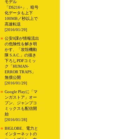
モデル
「DS216+」、暗号
化データも上下
100MB／秒以上で
高速転送
[2016/01/29]
■
公安9課が情報流出
の危険性を解き明
かす、「攻殻機動
隊 S.A.C.」の描き
下ろしPDFコミッ
ク「HUMAN-
ERROR TRAPS」
無償公開
[2016/01/29]
■
Google Playに「マ
ンガストア」オー
プン、ジャンプコ
ミックスも配信開
始
[2016/01/28]
■
BIGLOBE、電力と
インターネットの