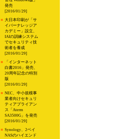
管理 Windows版」
発売
[2016/01/29]
■
大日本印刷が「サ
イバーナレッジア
カデミー」設立、
IAIの訓練システム
でセキュリティ技
術者を養成
[2016/01/29]
■
「インターネット
白書2016」発売、
20周年記念の特別
版
[2016/01/29]
■
NEC、中小規模事
業者向けセキュリ
ティアプライアン
ス「Aterm
SA3500G」を発売
[2016/01/29]
■
Synology、2ベイ
NASのハイエンド