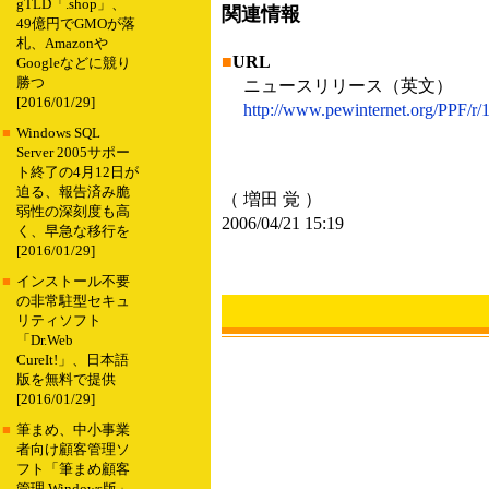
gTLD「.shop」、
関連情報
49億円でGMOが落
札、Amazonや
■
URL
Googleなどに競り
勝つ
ニュースリリース（英文）
[2016/01/29]
http://www.pewinternet.org/PPF/r/1
■
Windows SQL
Server 2005サポー
ト終了の4月12日が
迫る、報告済み脆
（ 増田 覚 ）
弱性の深刻度も高
2006/04/21 15:19
く、早急な移行を
[2016/01/29]
■
インストール不要
の非常駐型セキュ
リティソフト
「Dr.Web
CureIt!」、日本語
版を無料で提供
[2016/01/29]
■
筆まめ、中小事業
者向け顧客管理ソ
フト「筆まめ顧客