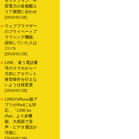
セットプラン、中
部電力の首都圏エ
リア展開に合わせ
[2016/01/28]
■
ウェブブラウザー
のプライベートブ
ラウジング機能、
認知していた人は
23.1％
[2016/01/28]
■
LINE、違う電話番
号のスマホから一
方的にアカウント
移管操作を行えな
いよう仕様変更
[2016/01/28]
■
LINEのiPhone版ア
プリがiPadにも対
応、「LINE for
iPad」より多機
能、大画面で音
声・ビデオ通話が
可能に
[2016/01/28]