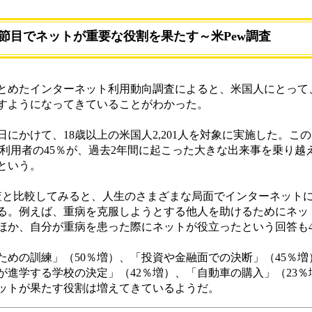
節目でネットが重要な役割を果たす～米Pew調査
ectが19日にまとめたインターネット利用動向調査によると、米国人にと
すようになってきていることがわかった。
21日にかけて、18歳以上の米国人2,201人を対象に実施した。
ット利用者の45％が、過去2年間に起こった大きな出来事を乗り
という。
調査と比較してみると、人生のさまざまな局面でインターネット
る。例えば、重病を克服しようとする他人を助けるためにネッ
えたほか、自分が重病を患った際にネットが役立ったという回答も
めの訓練」（50％増）、「投資や金融面での決断」（45％増
が進学する学校の決定」（42％増）、「自動車の購入」（23
ネットが果たす役割は増えてきているようだ。