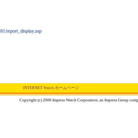
81/report_display.asp
INTERNET Watch ホームページ
Copyright (c) 2006 Impress Watch Corporation, an Impress Group compan