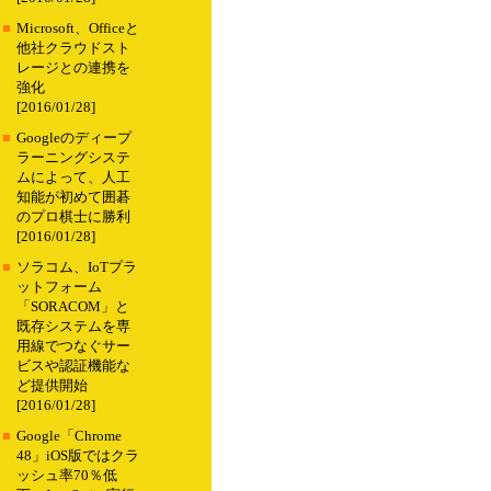
■
Microsoft、Officeと
他社クラウドスト
レージとの連携を
強化
[2016/01/28]
■
Googleのディープ
ラーニングシステ
ムによって、人工
知能が初めて囲碁
のプロ棋士に勝利
[2016/01/28]
■
ソラコム、IoTプラ
ットフォーム
「SORACOM」と
既存システムを専
用線でつなぐサー
ビスや認証機能な
ど提供開始
[2016/01/28]
■
Google「Chrome
48」iOS版ではクラ
ッシュ率70％低