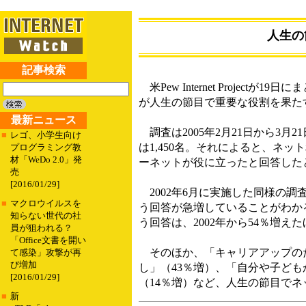
人生の
記事検索
米Pew Internet Proj
が人生の節目で重要な役割を果た
最新ニュース
調査は2005年2月21日から3月
■
レゴ、小学生向け
は1,450名。それによると、ネ
プログラミング教
材「WeDo 2.0」発
ーネットが役に立ったと回答した
売
[2016/01/29]
2002年6月に実施した同様の
■
マクロウイルスを
う回答が急増していることがわか
知らない世代の社
う回答は、2002年から54％増
員が狙われる？
「Office文書を開い
そのほか、「キャリアアップのた
て感染」攻撃が再
び増加
し」（43％増）、「自分や子ども
[2016/01/29]
（14％増）など、人生の節目で
■
新