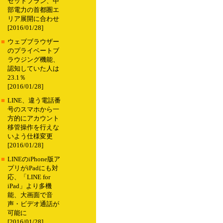
セットプラン、中
部電力の首都圏エ
リア展開に合わせ
[2016/01/28]
■
ウェブブラウザー
のプライベートブ
ラウジング機能、
認知していた人は
23.1％
[2016/01/28]
■
LINE、違う電話番
号のスマホから一
方的にアカウント
移管操作を行えな
いよう仕様変更
[2016/01/28]
■
LINEのiPhone版ア
プリがiPadにも対
応、「LINE for
iPad」より多機
能、大画面で音
声・ビデオ通話が
可能に
[2016/01/28]