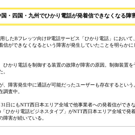
中国・四国・九州でひかり電話が発着信できなくなる障
利用したBフレッツ向けIP電話サービス「ひかり電話」において、
着信ができなくなるという障害が発生していたことを明らかに
分で、ひかり電話を制御する装置の故障が障害の原因。制御装置を
た。
が、障害発生中に通話が可能だったユーザーも存在するという
在調査中。
31日にもNTT西日本エリア全域で他事業者への発着信ができ
の「ひかり電話ビジネスタイプ」がNTT西日本エリア全域で発
の障害が続いている。