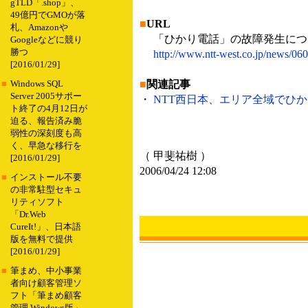
gTLD「.shop」、
49億円でGMOが落
■
URL
札、Amazonや
「ひかり電話」の故障発生につ
Googleなどに競り
勝つ
http://www.ntt-west.co.jp/news/06
[2016/01/29]
■
関連記事
■
Windows SQL
Server 2005サポー
・
NTT西日本、エリア全域でひかり
ト終了の4月12日が
迫る、報告済み脆
弱性の深刻度も高
く、早急な移行を
（ 甲斐祐樹 ）
[2016/01/29]
2006/04/24 12:08
■
インストール不要
の非常駐型セキュ
リティソフト
「Dr.Web
CureIt!」、日本語
版を無料で提供
[2016/01/29]
■
筆まめ、中小事業
者向け顧客管理ソ
フト「筆まめ顧客