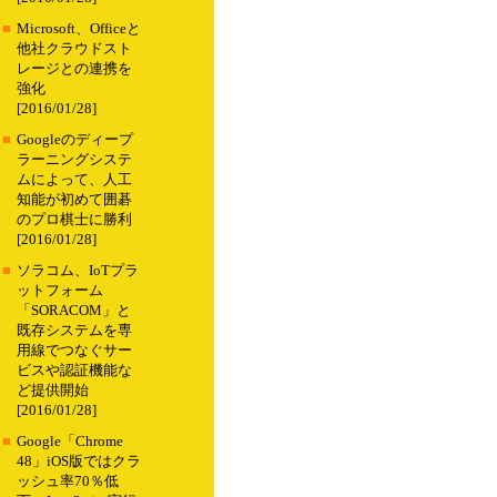
■
Microsoft、Officeと
他社クラウドスト
レージとの連携を
強化
[2016/01/28]
■
Googleのディープ
ラーニングシステ
ムによって、人工
知能が初めて囲碁
のプロ棋士に勝利
[2016/01/28]
■
ソラコム、IoTプラ
ットフォーム
「SORACOM」と
既存システムを専
用線でつなぐサー
ビスや認証機能な
ど提供開始
[2016/01/28]
■
Google「Chrome
48」iOS版ではクラ
ッシュ率70％低