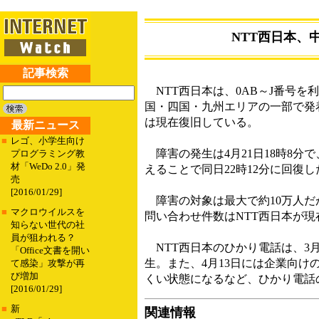
NTT西日本、
記事検索
NTT西日本は、0AB～J番号を
国・四国・九州エリアの一部で発
は現在復旧している。
最新ニュース
■
レゴ、小学生向け
障害の発生は4月21日18時8
プログラミング教
材「WeDo 2.0」発
えることで同日22時12分に回復し
売
[2016/01/29]
障害の対象は最大で約10万人だ
■
マクロウイルスを
問い合わせ件数はNTT西日本が現
知らない世代の社
員が狙われる？
NTT西日本のひかり電話は、3月
「Office文書を開い
生。また、4月13日には企業向け
て感染」攻撃が再
び増加
くい状態になるなど、ひかり電話
[2016/01/29]
■
新
関連情報