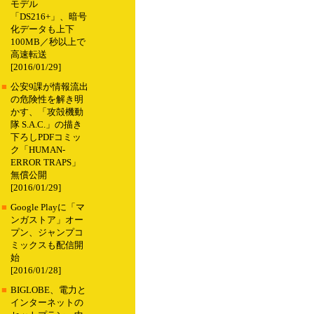
モデル
「DS216+」、暗号
化データも上下
100MB／秒以上で
高速転送
[2016/01/29]
■
公安9課が情報流出
の危険性を解き明
かす、「攻殻機動
隊 S.A.C.」の描き
下ろしPDFコミッ
ク「HUMAN-
ERROR TRAPS」
無償公開
[2016/01/29]
■
Google Playに「マ
ンガストア」オー
プン、ジャンプコ
ミックスも配信開
始
[2016/01/28]
■
BIGLOBE、電力と
インターネットの