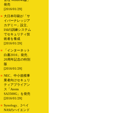
管理 Windows版」
発売
[2016/01/29]
■
大日本印刷が「サ
イバーナレッジア
カデミー」設立、
IAIの訓練システム
でセキュリティ技
術者を養成
[2016/01/29]
■
「インターネット
白書2016」発売、
20周年記念の特別
版
[2016/01/29]
■
NEC、中小規模事
業者向けセキュリ
ティアプライアン
ス「Aterm
SA3500G」を発売
[2016/01/29]
■
Synology、2ベイ
NASのハイエンド