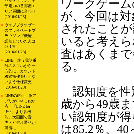
ワークゲームの
セットプラン、中
部電力の首都圏エ
リア展開に合わせ
が、今回は対
[2016/01/28]
されたことが
■
ウェブブラウザー
のプライベートブ
ラウジング機能、
いると考えら
認知していた人は
23.1％
査はあくまで
[2016/01/28]
■
LINE、違う電話番
る。
号のスマホから一
方的にアカウント
移管操作を行えな
いよう仕様変更
認知度を性別
[2016/01/28]
■
LINEのiPhone版ア
歳から49歳
プリがiPadにも対
応、「LINE for
iPad」より多機
い認知度が得
能、大画面で音
声・ビデオ通話が
は85.2％、4
可能に
[2016/01/28]