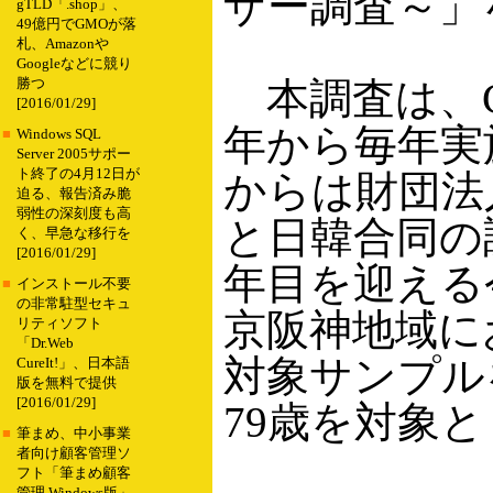
ザー調査～」
gTLD「.shop」、
49億円でGMOが落
札、Amazonや
Googleなどに競り
本調査は、CE
勝つ
[2016/01/29]
年から毎年実
■
Windows SQL
Server 2005サポー
ト終了の4月12日が
からは財団法
迫る、報告済み脆
弱性の深刻度も高
と日韓合同の
く、早急な移行を
[2016/01/29]
年目を迎える
■
インストール不要
の非常駐型セキュ
京阪神地域に
リティソフト
「Dr.Web
対象サンプル
CureIt!」、日本語
版を無料で提供
[2016/01/29]
79歳を対象
■
筆まめ、中小事業
者向け顧客管理ソ
フト「筆まめ顧客