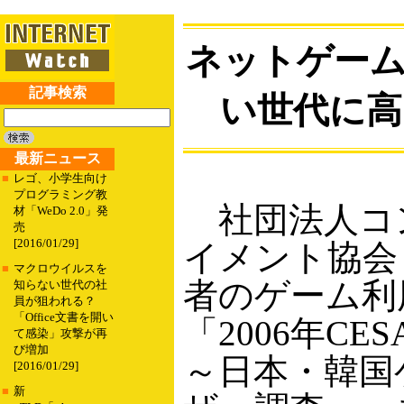
ネットゲーム
記事検索
い世代に高
最新ニュース
■
レゴ、小学生向け
プログラミング教
社団法人コ
材「WeDo 2.0」発
売
[2016/01/29]
イメント協会
■
マクロウイルスを
者のゲーム利
知らない世代の社
員が狙われる？
「Office文書を開い
「2006年C
て感染」攻撃が再
び増加
～日本・韓国
[2016/01/29]
■
新