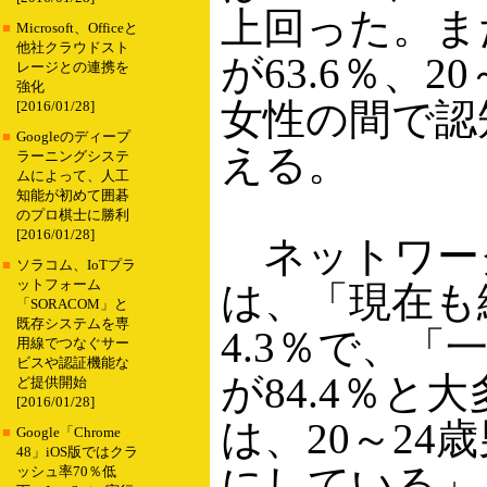
上回った。ま
■
Microsoft、Officeと
他社クラウドスト
が63.6％、2
レージとの連携を
強化
女性の間で認
[2016/01/28]
■
Googleのディープ
える。
ラーニングシステ
ムによって、人工
知能が初めて囲碁
のプロ棋士に勝利
[2016/01/28]
ネットワー
■
ソラコム、IoTプラ
ットフォーム
は、「現在も
「SORACOM」と
既存システムを専
4.3％で、
用線でつなぐサー
ビスや認証機能な
が84.4％と
ど提供開始
[2016/01/28]
は、20～24
■
Google「Chrome
48」iOS版ではクラ
にしている」
ッシュ率70％低