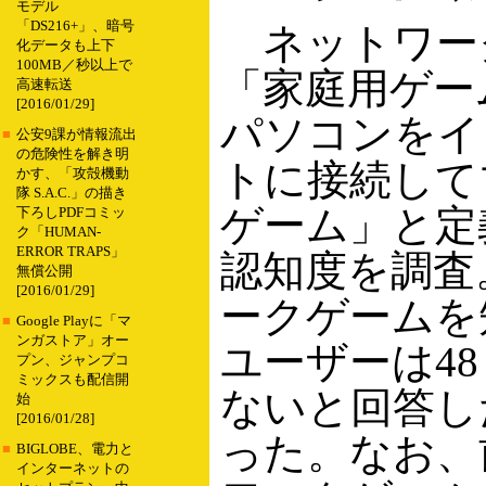
モデル
「DS216+」、暗号
ネットワー
化データも上下
100MB／秒以上で
「家庭用ゲー
高速転送
[2016/01/29]
パソコンをイ
■
公安9課が情報流出
の危険性を解き明
トに接続して
かす、「攻殻機動
隊 S.A.C.」の描き
ゲーム」と定
下ろしPDFコミッ
ク「HUMAN-
ERROR TRAPS」
認知度を調査
無償公開
[2016/01/29]
ークゲームを
■
Google Playに「マ
ンガストア」オー
ユーザーは4
プン、ジャンプコ
ミックスも配信開
ないと回答した
始
[2016/01/28]
った。なお、
■
BIGLOBE、電力と
インターネットの