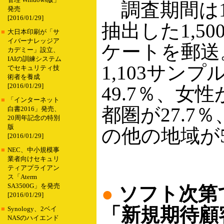
管理 Windows版」
調査期間は1
発売
[2016/01/29]
抽出した1,5
■
大日本印刷が「サ
イバーナレッジア
ケートを郵送。
カデミー」設立、
IAIの訓練システム
1,103サン
でセキュリティ技
術者を養成
[2016/01/29]
49.7％、女
■
「インターネット
都圏が27.7
白書2016」発売、
20周年記念の特別
版
の他の地域が5
[2016/01/29]
■
NEC、中小規模事
業者向けセキュリ
ティアプライアン
ス「Aterm
SA3500G」を発売
●
ソフト次第
[2016/01/29]
「新規期待顧客
■
Synology、2ベイ
NASのハイエンド