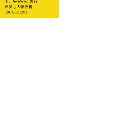
下、JavaScript実行
速度も大幅改善
[2016/01/28]