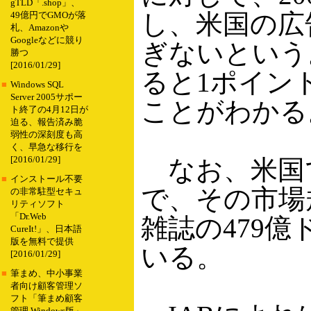
gTLD「.shop」、
し、米国の広
49億円でGMOが落
札、Amazonや
Googleなどに競り
ぎないという。
勝つ
[2016/01/29]
ると1ポイン
■
Windows SQL
Server 2005サポー
ことがわかる
ト終了の4月12日が
迫る、報告済み脆
弱性の深刻度も高
く、早急な移行を
[2016/01/29]
なお、米国
■
インストール不要
で、その市場
の非常駐型セキュ
リティソフト
「Dr.Web
雑誌の479億
CureIt!」、日本語
版を無料で提供
いる。
[2016/01/29]
■
筆まめ、中小事業
者向け顧客管理ソ
フト「筆まめ顧客