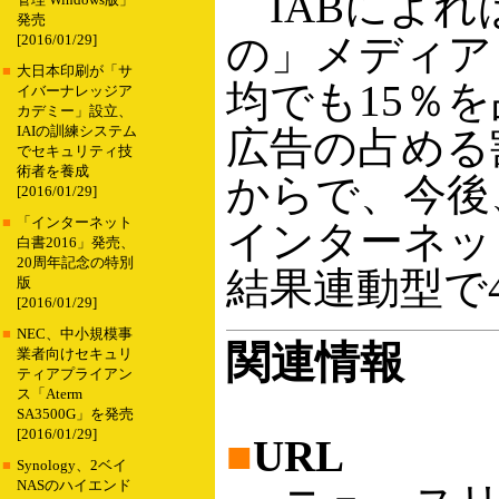
IABによれ
管理 Windows版」
発売
の」メディア
[2016/01/29]
■
大日本印刷が「サ
均でも15％
イバーナレッジア
カデミー」設立、
IAIの訓練システム
広告の占める
でセキュリティ技
術者を養成
からで、今後
[2016/01/29]
■
「インターネット
インターネッ
白書2016」発売、
20周年記念の特別
結果連動型で
版
[2016/01/29]
■
NEC、中小規模事
関連情報
業者向けセキュリ
ティアプライアン
ス「Aterm
SA3500G」を発売
[2016/01/29]
■
URL
■
Synology、2ベイ
NASのハイエンド