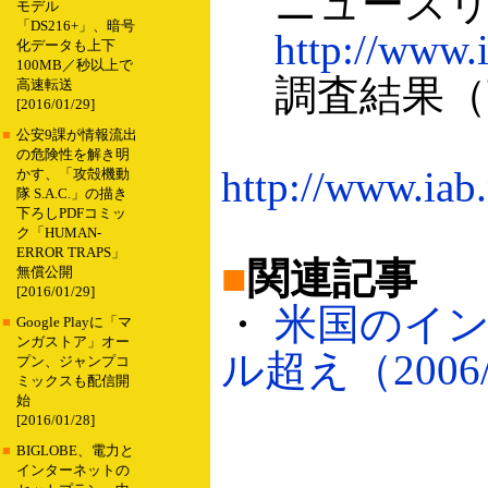
ニュースリ
モデル
「DS216+」、暗号
http://www.
化データも上下
100MB／秒以上で
調査結果（英
高速転送
[2016/01/29]
■
公安9課が情報流出
の危険性を解き明
http://www.iab
かす、「攻殻機動
隊 S.A.C.」の描き
下ろしPDFコミッ
ク「HUMAN-
ERROR TRAPS」
■
関連記事
無償公開
[2016/01/29]
・
米国のイン
■
Google Playに「マ
ンガストア」オー
ル超え（2006/
プン、ジャンプコ
ミックスも配信開
始
[2016/01/28]
■
BIGLOBE、電力と
インターネットの