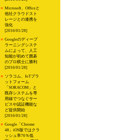
■
Microsoft、Officeと
他社クラウドスト
レージとの連携を
強化
[2016/01/28]
■
Googleのディープ
ラーニングシステ
ムによって、人工
知能が初めて囲碁
のプロ棋士に勝利
[2016/01/28]
■
ソラコム、IoTプラ
ットフォーム
「SORACOM」と
既存システムを専
用線でつなぐサー
ビスや認証機能な
ど提供開始
[2016/01/28]
■
Google「Chrome
48」iOS版ではクラ
ッシュ率70％低