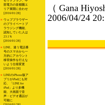
セットプラン、中
（ Gana Hiyos
部電力の首都圏エ
リア展開に合わせ
[2016/01/28]
2006/04/24 20
■
ウェブブラウザー
のプライベートブ
ラウジング機能、
認知していた人は
23.1％
[2016/01/28]
■
LINE、違う電話番
号のスマホから一
方的にアカウント
移管操作を行えな
いよう仕様変更
[2016/01/28]
■
LINEのiPhone版ア
プリがiPadにも対
応、「LINE for
iPad」より多機
能、大画面で音
声・ビデオ通話が
可能に
[2016/01/28]