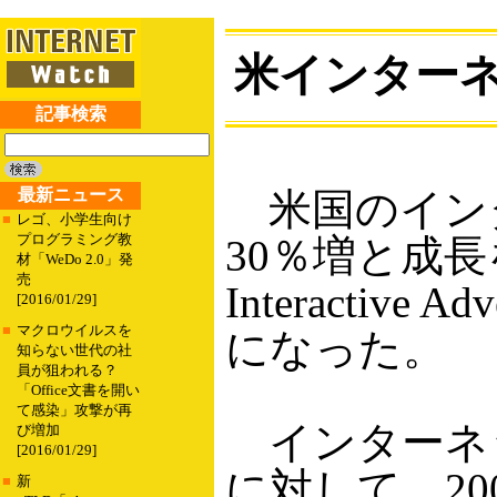
米インターネ
記事検索
最新ニュース
米国のインタ
■
レゴ、小学生向け
プログラミング教
30％増と成
材「WeDo 2.0」発
売
Interactiv
[2016/01/29]
■
マクロウイルスを
になった。
知らない世代の社
員が狙われる？
「Office文書を開い
て感染」攻撃が再
インターネッ
び増加
[2016/01/29]
に対して、20
■
新