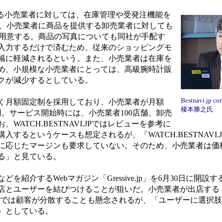
に出店する小売業者に対しては、在庫管理や受発注機能を
か、小売業者に商品を提供する卸売業者に対しても
を用意する。商品の写真についても同社が手配す
入力するだけで済むため、従来のショッピングモ
幅に軽減されるという。また、小売業者は在庫を
め、小規模な小売業者にとっては、高級腕時計販
クが減少するとしている。
Bestnavi.j
く月額固定制を採用しており、小売業者が月額
榎本勝之氏
000円。サービス開始時には、小売業者100店舗、卸売
WATCH.BESTNAVI.JPではレビューを参考に
するというケースも想定されるが、「WATCH.BESTNAVI.
に応じたマージンも要求していない。そのため、小売業者は価
る」と見ている。
紹介するWebマガジン「Gressive.jp」を6月30日に開設
店とユーザーを結びつけることが狙いだ。小売業者が出店する
ressive.jpでは顧客が分散することも懸念されるが、「ユーザーに
）としている。