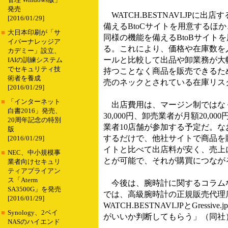
管理 Windows版」
発売
WATCH.BESTNAVI.JP
[2016/01/29]
備えるBtoCサイトを用意するほ
■
大日本印刷が「サ
同様の機能を備えるBtoBサイト
イバーナレッジア
る。これにより、価格や在庫数を
カデミー」設立、
ールと比較して出品や卸業務が大
IAIの訓練システム
でセキュリティ技
持つことなく商品を販売できるた
術者を養成
売のネックとされている在庫リス
[2016/01/29]
■
「インターネット
出店費用は、マージン制ではな
白書2016」発売、
30,000円、卸売業者が月額20,
20周年記念の特別
業者10店舗が参加する予定だ。なお、
版
するだけで、他社サイトで商品を購入
[2016/01/29]
イトと比べて出店料が安く、売上
■
NEC、中小規模事
とが可能で、それが購買につなが
業者向けセキュリ
ティアプライアン
ス「Aterm
今後は、腕時計に関するコラムなどを
SA3500G」を発売
では、高級腕時計の正規販売代理
[2016/01/29]
WATCH.BESTNAVI.JPとG
■
Synology、2ベイ
がいいか判断してもらう」（同社
NASのハイエンド