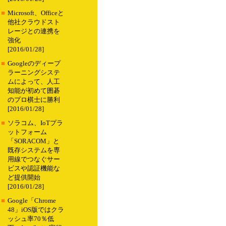
■
Microsoft、Officeと
他社クラウドスト
レージとの連携を
強化
[2016/01/28]
■
Googleのディープ
ラーニングシステ
ムによって、人工
知能が初めて囲碁
のプロ棋士に勝利
[2016/01/28]
■
ソラコム、IoTプラ
ットフォーム
「SORACOM」と
既存システムを専
用線でつなぐサー
ビスや認証機能な
ど提供開始
[2016/01/28]
■
Google「Chrome
48」iOS版ではクラ
ッシュ率70％低