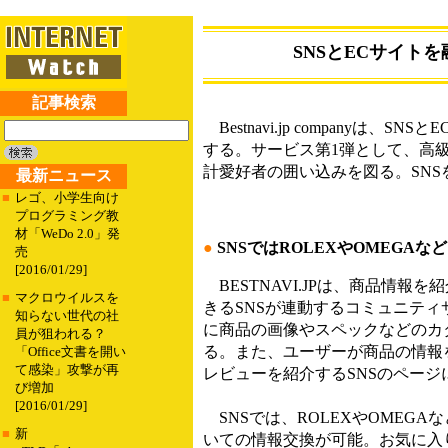
SNSとECサイトを
記事検索
Bestnavi.jp companyは
する。サービス第1弾として、高級腕
計愛好者の囲い込みを図る。SN
最新ニュース
■
レゴ、小学生向け
プログラミング教
材「WeDo 2.0」発
●
SNSではROLEXやOMEGA
売
[2016/01/29]
BESTNAVI.JPは、商品情
■
マクロウイルスを
きるSNSが連動するコミュニティサ
知らない世代の社
に商品の画像やスペックなどのカ
員が狙われる？
る。また、ユーザーが商品の情報
「Office文書を開い
て感染」攻撃が再
レビューを紹介するSNSのページ
び増加
[2016/01/29]
SNSでは、ROLEXやOMEG
■
新
いての情報交換が可能。お気に入