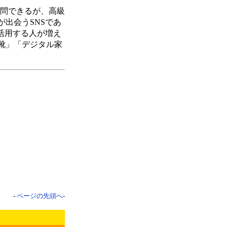
に質問できるが、高級
出会うSNSであ
活用する人が増え
靴」「デジタル家
-
ページの先頭へ
-