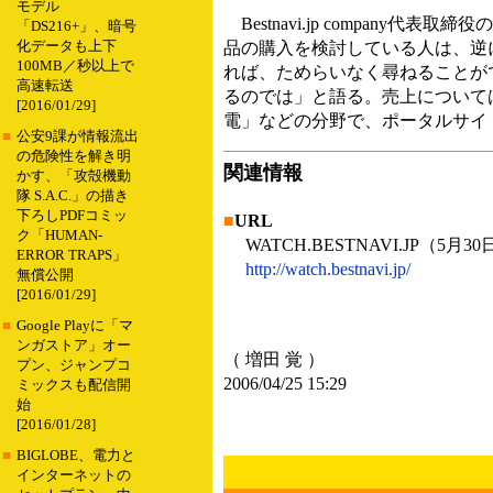
モデル
Bestnavi.jp compan
「DS216+」、暗号
化データも上下
品の購入を検討している人は、逆
100MB／秒以上で
れば、ためらいなく尋ねることが
高速転送
るのでは」と語る。売上について
[2016/01/29]
電」などの分野で、ポータルサイトと
■
公安9課が情報流出
の危険性を解き明
関連情報
かす、「攻殻機動
隊 S.A.C.」の描き
下ろしPDFコミッ
■
URL
ク「HUMAN-
WATCH.BESTNAVI.JP（5月
ERROR TRAPS」
http://watch.bestnavi.jp/
無償公開
[2016/01/29]
■
Google Playに「マ
ンガストア」オー
（ 増田 覚 ）
プン、ジャンプコ
2006/04/25 15:29
ミックスも配信開
始
[2016/01/28]
■
BIGLOBE、電力と
インターネットの