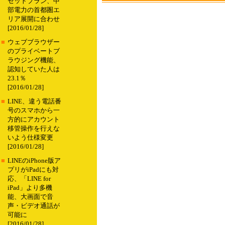
セットプラン、中
部電力の首都圏エ
リア展開に合わせ
[2016/01/28]
■
ウェブブラウザー
のプライベートブ
ラウジング機能、
認知していた人は
23.1％
[2016/01/28]
■
LINE、違う電話番
号のスマホから一
方的にアカウント
移管操作を行えな
いよう仕様変更
[2016/01/28]
■
LINEのiPhone版ア
プリがiPadにも対
応、「LINE for
iPad」より多機
能、大画面で音
声・ビデオ通話が
可能に
[2016/01/28]