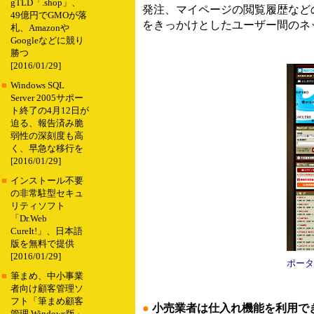
gTLD「.shop」、
発注、マイページの閲覧履歴など
49億円でGMOが落
をきっかけとしたユーザー間のネ
札、Amazonや
Googleなどに競り
勝つ
[2016/01/29]
■
Windows SQL
Server 2005サポー
ト終了の4月12日が
迫る、報告済み脆
弱性の深刻度も高
く、早急な移行を
[2016/01/29]
■
インストール不要
の非常駐型セキュ
リティソフト
「Dr.Web
CureIt!」、日本語
版を無料で提供
[2016/01/29]
ポータ
■
筆まめ、中小事業
者向け顧客管理ソ
フト「筆まめ顧客
●
小売業者は仕入れ機能を利用で