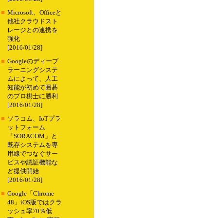
■
Microsoft、Officeと
他社クラウドスト
レージとの連携を
強化
[2016/01/28]
■
Googleのディープ
ラーニングシステ
ムによって、人工
知能が初めて囲碁
のプロ棋士に勝利
[2016/01/28]
■
ソラコム、IoTプラ
ットフォーム
「SORACOM」と
既存システムを専
用線でつなぐサー
ビスや認証機能な
ど提供開始
[2016/01/28]
■
Google「Chrome
48」iOS版ではクラ
ッシュ率70％低