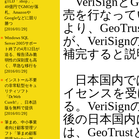
VeriSign
gTLD「.shop」、
49億円でGMOが落
売を行なってい
札、Amazonや
Googleなどに競り
より、GeoTr
勝つ
[2016/01/29]
が、VeriS
■
Windows SQL
Server 2005サポー
ト終了の4月12日が
補完すると説
迫る、報告済み脆
弱性の深刻度も高
く、早急な移行を
[2016/01/29]
日本国内では、
■
インストール不要
の非常駐型セキュ
イセンスを受
リティソフト
「Dr.Web
る。VeriS
CureIt!」、日本語
版を無料で提供
[2016/01/29]
後の日本国内に
■
筆まめ、中小事業
は、GeoTr
者向け顧客管理ソ
フト「筆まめ顧客