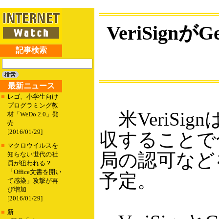
VeriSign
記事検索
最新ニュース
■
レゴ、小学生向け
プログラミング教
米VeriSign
材「WeDo 2.0」発
売
[2016/01/29]
収することで
■
マクロウイルスを
局の認可など
知らない世代の社
員が狙われる？
「Office文書を開い
予定。
て感染」攻撃が再
び増加
[2016/01/29]
■
新