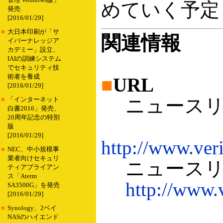
管理 Windows版」
めていく予定
発売
[2016/01/29]
■
大日本印刷が「サ
関連情報
イバーナレッジア
カデミー」設立、
IAIの訓練システム
でセキュリティ技
術者を養成
■
URL
[2016/01/29]
ニュースリ
■
「インターネット
白書2016」発売、
20周年記念の特別
版
[2016/01/29]
http://www.ver
■
NEC、中小規模事
業者向けセキュリ
ニュースリ
ティアプライアン
ス「Aterm
http://www.
SA3500G」を発売
[2016/01/29]
■
Synology、2ベイ
NASのハイエンド