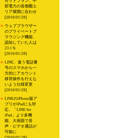
セットプラン、中
部電力の首都圏エ
リア展開に合わせ
[2016/01/28]
■
ウェブブラウザー
のプライベートブ
ラウジング機能、
認知していた人は
23.1％
[2016/01/28]
■
LINE、違う電話番
号のスマホから一
方的にアカウント
移管操作を行えな
いよう仕様変更
[2016/01/28]
■
LINEのiPhone版ア
プリがiPadにも対
応、「LINE for
iPad」より多機
能、大画面で音
声・ビデオ通話が
可能に
[2016/01/28]