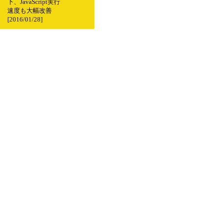
下、JavaScript実行
速度も大幅改善
[2016/01/28]