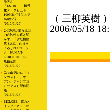
モデル
「DS216+」、暗号
化データも上下
100MB／秒以上で
（ 三柳英樹 
高速転送
[2016/01/29]
2006/05/18 18
■
公安9課が情報流出
の危険性を解き明
かす、「攻殻機動
隊 S.A.C.」の描き
下ろしPDFコミッ
ク「HUMAN-
ERROR TRAPS」
無償公開
[2016/01/29]
■
Google Playに「マ
ンガストア」オー
プン、ジャンプコ
ミックスも配信開
始
[2016/01/28]
■
BIGLOBE、電力と
インターネットの