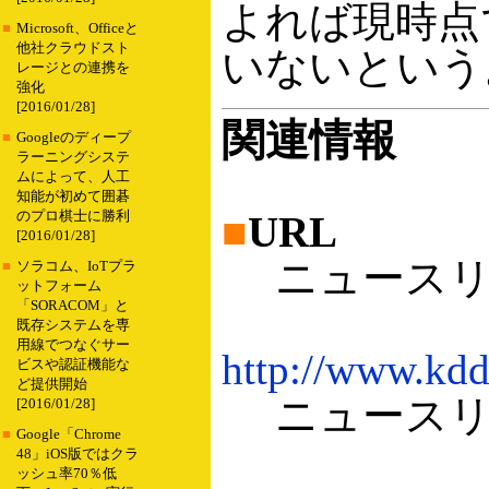
よれば現時点
■
Microsoft、Officeと
他社クラウドスト
いないという
レージとの連携を
強化
[2016/01/28]
関連情報
■
Googleのディープ
ラーニングシステ
ムによって、人工
知能が初めて囲碁
のプロ棋士に勝利
■
URL
[2016/01/28]
ニュースリリ
■
ソラコム、IoTプラ
ットフォーム
「SORACOM」と
既存システムを専
用線でつなぐサー
http://www.kdd
ビスや認証機能な
ど提供開始
ニュースリリ
[2016/01/28]
■
Google「Chrome
48」iOS版ではクラ
ッシュ率70％低