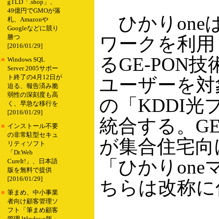
gTLD「.shop」、
49億円でGMOが落
ひかりone
札、Amazonや
Googleなどに競り
ワークを利用
勝つ
[2016/01/29]
るGE-PO
■
Windows SQL
Server 2005サポー
ト終了の4月12日が
ユーザーを対
迫る、報告済み脆
弱性の深刻度も高
の「KDDI
く、早急な移行を
[2016/01/29]
統合する。GE
■
インストール不要
の非常駐型セキュ
が集合住宅向
リティソフト
「Dr.Web
「ひかりon
CureIt!」、日本語
版を無料で提供
[2016/01/29]
ちらは改称に
■
筆まめ、中小事業
者向け顧客管理ソ
フト「筆まめ顧客