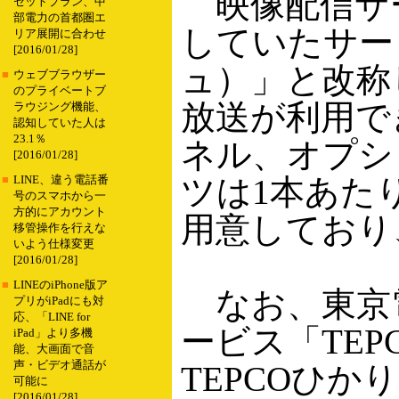
映像配信サー
セットプラン、中
部電力の首都圏エ
していたサービ
リア展開に合わせ
[2016/01/28]
ュ）」と改称
■
ウェブブラウザー
のプライベートブ
放送が利用で
ラウジング機能、
認知していた人は
23.1％
ネル、オプシ
[2016/01/28]
ツは1本あたり
■
LINE、違う電話番
号のスマホから一
方的にアカウント
用意しており、
移管操作を行えな
いよう仕様変更
[2016/01/28]
■
LINEのiPhone版ア
なお、東京電
プリがiPadにも対
応、「LINE for
ービス「TEP
iPad」より多機
能、大画面で音
声・ビデオ通話が
TEPCOひ
可能に
[2016/01/28]