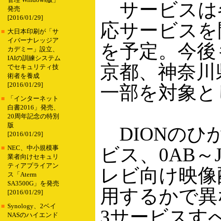
管理 Windows版」
サービスは各
発売
[2016/01/29]
応サービスを開
■
大日本印刷が「サ
イバーナレッジア
を予定。今後
カデミー」設立、
IAIの訓練システム
京都、神奈川
でセキュリティ技
術者を養成
[2016/01/29]
一部を対象と
■
「インターネット
白書2016」発売、
20周年記念の特別
版
DIONのひ
[2016/01/29]
ビス、0AB～
■
NEC、中小規模事
業者向けセキュリ
ティアプライアン
レビ向け映像
ス「Aterm
SA3500G」を発売
用するかで異
[2016/01/29]
■
Synology、2ベイ
3サービスすべ
NASのハイエンド