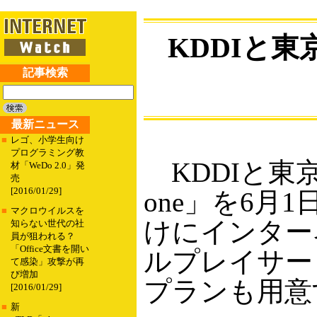
KDDIと
記事検索
最新ニュース
■
レゴ、小学生向け
プログラミング教
KDDIと東
材「WeDo 2.0」発
売
[2016/01/29]
one」を6
■
マクロウイルスを
けにインター
知らない世代の社
員が狙われる？
「Office文書を開い
ルプレイサー
て感染」攻撃が再
び増加
プランも用意
[2016/01/29]
■
新