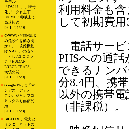
モデル
利用料金も含
「DS216+」、暗号
化データも上下
100MB／秒以上で
して初期費用3
高速転送
[2016/01/29]
■
公安9課が情報流出
の危険性を解き明
電話サービス
かす、「攻殻機動
隊 S.A.C.」の描き
PHSへの通
下ろしPDFコミッ
ク「HUMAN-
できるナンバ
ERROR TRAPS」
無償公開
[2016/01/29]
分8.4円、携
■
Google Playに「マ
以外の携帯電話
ンガストア」オー
プン、ジャンプコ
ミックスも配信開
（非課税）。
始
[2016/01/28]
■
BIGLOBE、電力と
インターネットの