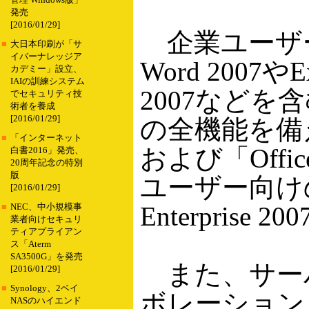
管理 Windows版」
発売
[2016/01/29]
企業ユーザー向けの
■
大日本印刷が「サ
イバーナレッジア
Word 2007やEx
カデミー」設立、
IAIの訓練システム
2007などを含む「O
でセキュリティ技
術者を養成
[2016/01/29]
の全機能を備えるほ
■
「インターネット
および「Offic
白書2016」発売、
20周年記念の特別
版
ユーザー向けのOff
[2016/01/29]
Enterpri
■
NEC、中小規模事
業者向けセキュリ
ティアプライアン
ス「Aterm
SA3500G」を発売
また、サーバ
[2016/01/29]
■
Synology、2ベイ
ボレーション、ECM
NASのハイエンド