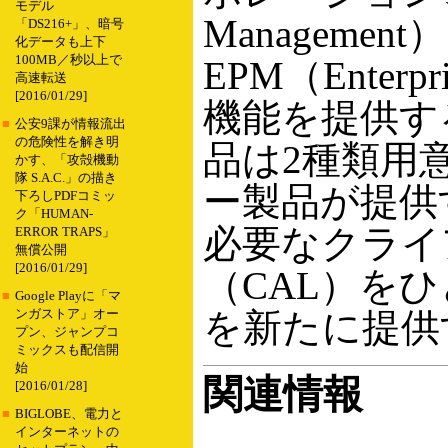
モデル
Management）、
「DS216+」、暗号
化データも上下
100MB／秒以上で
EPM（Enterpr
高速転送
[2016/01/29]
機能を提供す
■
公安9課が情報流出
の危険性を解き明
品は2種類用意され
かす、「攻殻機動
隊 S.A.C.」の描き
ー製品が提供
下ろしPDFコミッ
ク「HUMAN-
必要なクライ
ERROR TRAPS」
無償公開
[2016/01/29]
（CAL）をひと
■
Google Playに「マ
を新たに提供
ンガストア」オー
プン、ジャンプコ
ミックスも配信開
始
関連情報
[2016/01/28]
■
BIGLOBE、電力と
インターネットの