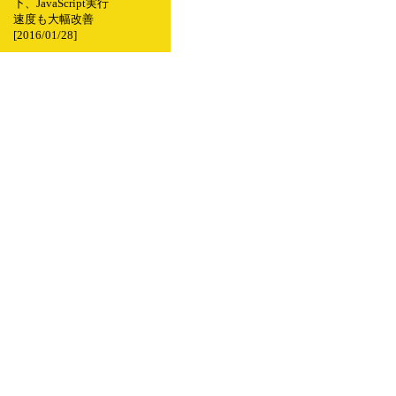
下、JavaScript実行
速度も大幅改善
[2016/01/28]