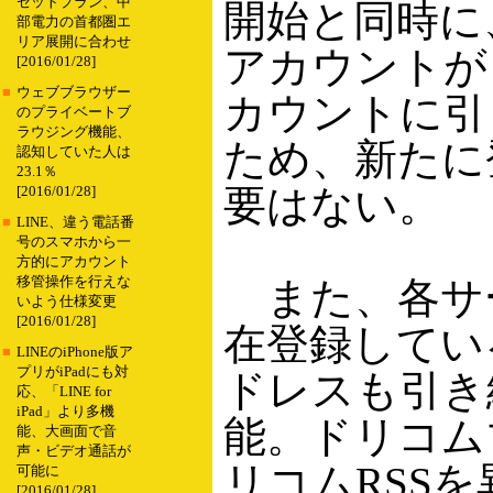
セットプラン、中
開始と同時に
部電力の首都圏エ
リア展開に合わせ
アカウントが
[2016/01/28]
■
ウェブブラウザー
カウントに引
のプライベートブ
ラウジング機能、
ため、新たに
認知していた人は
23.1％
要はない。
[2016/01/28]
■
LINE、違う電話番
号のスマホから一
方的にアカウント
移管操作を行えな
また、各サ
いよう仕様変更
[2016/01/28]
在登録してい
■
LINEのiPhone版ア
プリがiPadにも対
ドレスも引き
応、「LINE for
iPad」より多機
能。ドリコム
能、大画面で音
声・ビデオ通話が
リコムRSS
可能に
[2016/01/28]