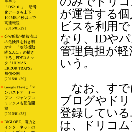
のみでドリコ
モデル
「DS216+」、暗号
が運営する個
化データも上下
100MB／秒以上で
ビスを利用で
高速転送
[2016/01/29]
なり、IDや
■
公安9課が情報流出
の危険性を解き明
管理負担が軽
かす、「攻殻機動
隊 S.A.C.」の描き
下ろしPDFコミッ
いう。
ク「HUMAN-
ERROR TRAPS」
無償公開
[2016/01/29]
なお、すで
■
Google Playに「マ
ンガストア」オー
ブログやドリ
プン、ジャンプコ
ミックスも配信開
始
登録している
[2016/01/28]
は、ドリコム
■
BIGLOBE、電力と
インターネットの