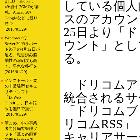
gTLD「.shop」、
している個人
49億円でGMOが落
札、Amazonや
スのアカウン
Googleなどに競り
勝つ
25日より「
[2016/01/29]
■
Windows SQL
ウント」とし
Server 2005サポー
ト終了の4月12日が
る。
迫る、報告済み脆
弱性の深刻度も高
く、早急な移行を
[2016/01/29]
ドリコムア
■
インストール不要
の非常駐型セキュ
リティソフト
統合されるサ
「Dr.Web
CureIt!」、日本語
「ドリコムブ
版を無料で提供
[2016/01/29]
リコムRSS
■
筆まめ、中小事業
者向け顧客管理ソ
キャリアサー
フト「筆まめ顧客