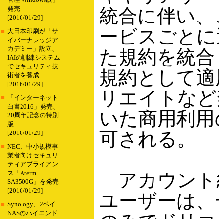
管理 Windows版」
発売
統合に伴い、
[2016/01/29]
ービスごとに
■
大日本印刷が「サ
イバーナレッジア
カデミー」設立、
た規約を統合
IAIの訓練システム
でセキュリティ技
規約として適
術者を養成
[2016/01/29]
リエイトなど
■
「インターネット
白書2016」発売、
いた商用利用
20周年記念の特別
版
可される。
[2016/01/29]
■
NEC、中小規模事
業者向けセキュリ
ティアプライアン
ス「Aterm
アカウント
SA3500G」を発売
[2016/01/29]
ユーザーは、
■
Synology、2ベイ
NASのハイエンド