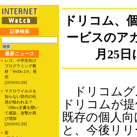
ドリコム、
記事検索
ービスのア
月25
最新ニュース
■
レゴ、小学生向け
プログラミング教
材「WeDo 2.0」発
売
[2016/01/29]
ドリコムグ
■
マクロウイルスを
知らない世代の社
ドリコムが提
員が狙われる？
「Office文書を開い
既存の個人向
て感染」攻撃が再
び増加
[2016/01/29]
と、今後リリ
■
新