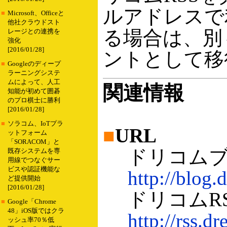
ルアドレスで
■
Microsoft、Officeと
他社クラウドスト
る場合は、別
レージとの連携を
強化
[2016/01/28]
ントとして移
■
Googleのディープ
ラーニングシステ
ムによって、人工
関連情報
知能が初めて囲碁
のプロ棋士に勝利
[2016/01/28]
■
ソラコム、IoTプラ
■
URL
ットフォーム
「SORACOM」と
ドリコムブ
既存システムを専
用線でつなぐサー
ビスや認証機能な
http://blog.
ど提供開始
[2016/01/28]
ドリコムRS
■
Google「Chrome
48」iOS版ではクラ
http://rss.d
ッシュ率70％低