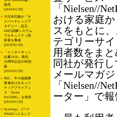
管理 Windows版」
発売
「Nielsen//Ne
[2016/01/29]
おける家庭か
■
大日本印刷が「サ
イバーナレッジア
カデミー」設立、
スをもとに、
IAIの訓練システム
でセキュリティ技
テゴリーサイ
術者を養成
[2016/01/29]
用者数をまと
■
「インターネット
白書2016」発売、
同社が発行し
20周年記念の特別
版
メールマガジ
[2016/01/29]
■
NEC、中小規模事
「Nielsen//Ne
業者向けセキュリ
ティアプライアン
ス「Aterm
ーター」で報
SA3500G」を発売
[2016/01/29]
■
Synology、2ベイ
NASのハイエンド