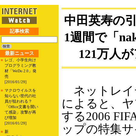
中田英寿の
記事検索
1週間で「naka
121万人
最新ニュース
■
レゴ、小学生向け
プログラミング教
材「WeDo 2.0」発
売
[2016/01/29]
ネットレイ
■
マクロウイルスを
知らない世代の社
によると、ヤ
員が狙われる？
「Office文書を開い
する2006 F
て感染」攻撃が再
び増加
[2016/01/29]
ップの特集サ
■
新