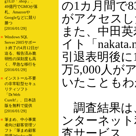
gTLD「.shop」、
の1カ月間で83
49億円でGMOが落
札、Amazonや
がアクセスし
Googleなどに競り
勝つ
また、中田英
[2016/01/29]
■
Windows SQL
イト「nakata
Server 2005サポー
ト終了の4月12日が
引退表明後に1
迫る、報告済み脆
弱性の深刻度も高
く、早急な移行を
万5,000人
[2016/01/29]
いたこともわ
■
インストール不要
の非常駐型セキュ
リティソフト
「Dr.Web
CureIt!」、日本語
調査結果は
版を無料で提供
[2016/01/29]
ンターネット
■
筆まめ、中小事業
者向け顧客管理ソ
査サービス
フト「筆まめ顧客