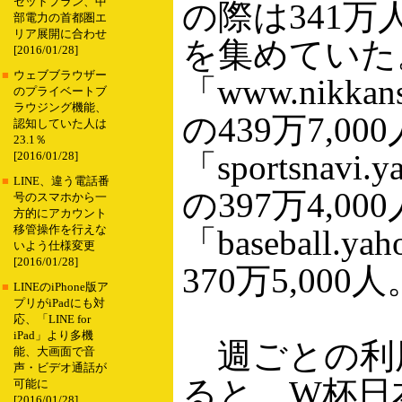
セットプラン、中
の際は341
部電力の首都圏エ
リア展開に合わせ
を集めていた
[2016/01/28]
■
ウェブブラウザー
「www.nikkans
のプライベートブ
ラウジング機能、
の439万7,00
認知していた人は
23.1％
「sportsnavi.y
[2016/01/28]
■
LINE、違う電話番
の397万4,00
号のスマホから一
方的にアカウント
移管操作を行えな
「baseball.ya
いよう仕様変更
[2016/01/28]
370万5,000人
■
LINEのiPhone版ア
プリがiPadにも対
応、「LINE for
iPad」より多機
週ごとの利
能、大画面で音
声・ビデオ通話が
ると、W杯日
可能に
[2016/01/28]