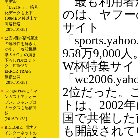
最も利用者
モデル
「DS216+」、暗号
のは、ヤフー
化データも上下
100MB／秒以上で
サイト
高速転送
[2016/01/29]
「sports.yaho
■
公安9課が情報流出
の危険性を解き明
958万9,00
かす、「攻殻機動
隊 S.A.C.」の描き
下ろしPDFコミッ
W杯特集サイ
ク「HUMAN-
ERROR TRAPS」
「wc2006.yah
無償公開
[2016/01/29]
2位だった。
■
Google Playに「マ
ンガストア」オー
トは、2002
プン、ジャンプコ
ミックスも配信開
始
国で共催した
[2016/01/28]
も開設されて
■
BIGLOBE、電力と
インターネットの