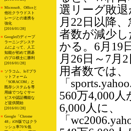
選リーグ敗退
■
Microsoft、Officeと
他社クラウドスト
月22日以降
レージとの連携を
強化
[2016/01/28]
者数が減少し
■
Googleのディープ
ラーニングシステ
かる。6月19
ムによって、人工
知能が初めて囲碁
月26日～7月
のプロ棋士に勝利
[2016/01/28]
用者数では、
■
ソラコム、IoTプラ
ットフォーム
「sports.yaho
「SORACOM」と
既存システムを専
560万4,000
用線でつなぐサー
ビスや認証機能な
ど提供開始
6,000人に、
[2016/01/28]
「wc2006.yah
■
Google「Chrome
48」iOS版ではクラ
ッシュ率70％低