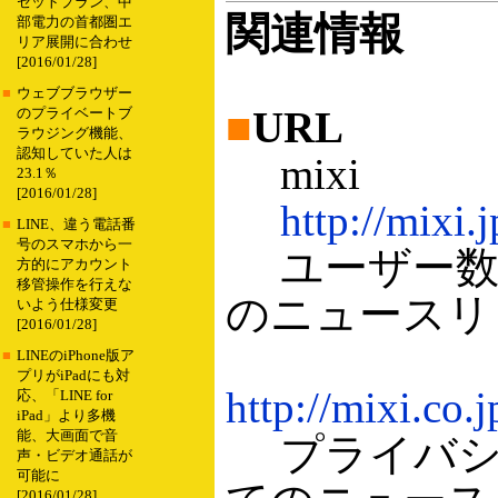
セットプラン、中
関連情報
部電力の首都圏エ
リア展開に合わせ
[2016/01/28]
■
ウェブブラウザー
■
URL
のプライベートブ
ラウジング機能、
認知していた人は
mixi
23.1％
[2016/01/28]
http://mixi.j
■
LINE、違う電話番
号のスマホから一
ユーザー数5
方的にアカウント
移管操作を行えな
のニュースリ
いよう仕様変更
[2016/01/28]
■
LINEのiPhone版ア
プリがiPadにも対
http://mixi.co
応、「LINE for
iPad」より多機
能、大画面で音
プライバシ
声・ビデオ通話が
可能に
[2016/01/28]