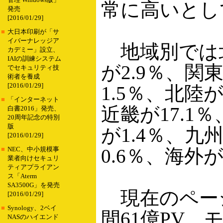
管理 Windows版」
常に高いとし
発売
[2016/01/29]
■
大日本印刷が「サ
イバーナレッジア
地域別では北
カデミー」設立、
IAIの訓練システム
が2.9％、関
でセキュリティ技
術者を養成
[2016/01/29]
1.5％、北陸が
■
「インターネット
近畿が17.1
白書2016」発売、
20周年記念の特別
版
が1.4％、九
[2016/01/29]
0.6％、海外
■
NEC、中小規模事
業者向けセキュリ
ティアプライアン
ス「Aterm
SA3500G」を発売
現在のページ
[2016/01/29]
■
Synology、2ベイ
間61億PV、
NASのハイエンド