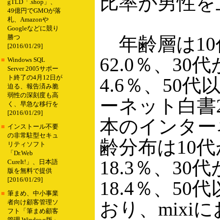
比率が男性を
gTLD「.shop」、
49億円でGMOが落
札、Amazonや
Googleなどに競り
年齢層は10代
勝つ
[2016/01/29]
62.0％、30代
■
Windows SQL
Server 2005サポー
ト終了の4月12日が
4.6％、50代
迫る、報告済み脆
弱性の深刻度も高
ーネット白書2
く、早急な移行を
[2016/01/29]
本のインター
■
インストール不要
の非常駐型セキュ
齢分布は10代が
リティソフト
「Dr.Web
18.3％、30代
CureIt!」、日本語
版を無料で提供
[2016/01/29]
18.4％、50
■
筆まめ、中小事業
おり、mixi
者向け顧客管理ソ
フト「筆まめ顧客