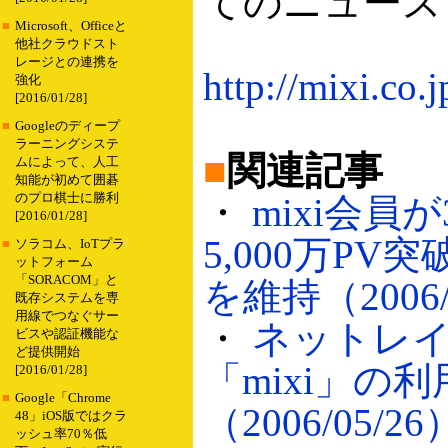
てのニュース
■
Microsoft、Officeと
他社クラウドスト
レージとの連携を
http://mixi.co
強化
[2016/01/28]
■
Googleのディープ
ラーニングシステ
■
関連記事
ムによって、人工
知能が初めて囲碁
のプロ棋士に勝利
・
mixi会員
[2016/01/28]
5,000万P
■
ソラコム、IoTプラ
ットフォーム
「SORACOM」と
を維持（2006/
既存システムを専
用線でつなぐサー
・
ネットレ
ビスや認証機能な
ど提供開始
「mixi」の
[2016/01/28]
■
Google「Chrome
（2006/05/26
48」iOS版ではクラ
ッシュ率70％低