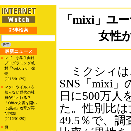
「mixi」ユ
記事検索
女性
最新ニュース
■
レゴ、小学生向け
プログラミング教
ミクシィは
材「WeDo 2.0」発
売
[2016/01/29]
SNS「mixi
■
マクロウイルスを
日に500万
知らない世代の社
員が狙われる？
「Office文書を開い
た。性別比は女
て感染」攻撃が再
び増加
49.5％で、
[2016/01/29]
■
新