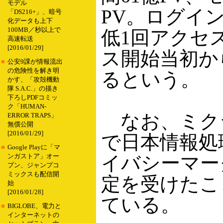
モデル
PV。ログイ
「DS216+」、暗号
化データも上下
100MB／秒以上で
低1回アクセ
高速転送
[2016/01/29]
ス開始当初か
■
公安9課が情報流出
の危険性を解き明
るという。
かす、「攻殻機動
隊 S.A.C.」の描き
下ろしPDFコミッ
ク「HUMAN-
なお、ミクシ
ERROR TRAPS」
無償公開
[2016/01/29]
で日本情報処
■
Google Playに「マ
イバシーマー
ンガストア」オー
プン、ジャンプコ
ミックスも配信開
定を受けたこ
始
[2016/01/28]
ている。
■
BIGLOBE、電力と
インターネットの