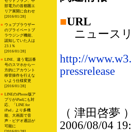
セットプラン、中
部電力の首都圏エ
リア展開に合わせ
[2016/01/28]
■
URL
■
ウェブブラウザー
ニュースリ
のプライベートブ
ラウジング機能、
認知していた人は
23.1％
[2016/01/28]
http://www.w3.
■
LINE、違う電話番
号のスマホから一
pressrelease
方的にアカウント
移管操作を行えな
いよう仕様変更
[2016/01/28]
■
LINEのiPhone版ア
プリがiPadにも対
応、「LINE for
（ 津田啓夢 
iPad」より多機
能、大画面で音
声・ビデオ通話が
2006/08/04 19
可能に
[2016/01/28]