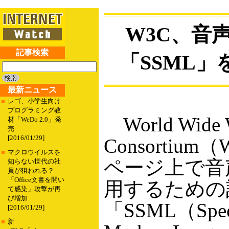
W3C、音
記事検索
「SSML
最新ニュース
■
レゴ、小学生向け
プログラミング教
World Wide 
材「WeDo 2.0」発
売
[2016/01/29]
Consortiu
■
マクロウイルスを
ページ上で音
知らない世代の社
員が狙われる？
「Office文書を開い
用するための
て感染」攻撃が再
び増加
「SSML（Speec
[2016/01/29]
■
新