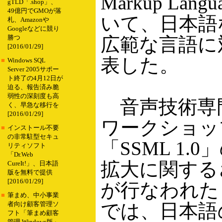
Markup Lang
gTLD「.shop」、
49億円でGMOが落
いて、日本語
札、Amazonや
Googleなどに競り
広範な言語に
勝つ
[2016/01/29]
表した。
■
Windows SQL
Server 2005サポー
ト終了の4月12日が
迫る、報告済み脆
弱性の深刻度も高
音声技術専
く、早急な移行を
[2016/01/29]
ワークショッ
■
インストール不要
の非常駐型セキュ
「SSML 1.
リティソフト
「Dr.Web
拡大に関する
CureIt!」、日本語
版を無料で提供
[2016/01/29]
が行なわれた
■
筆まめ、中小事業
では、日本語
者向け顧客管理ソ
フト「筆まめ顧客