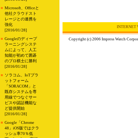
■
Microsoft、Officeと
他社クラウドスト
レージとの連携を
強化
INTERNET
[2016/01/28]
■
Googleのディープ
Copyright (c) 2006 Impress Watch Corpora
ラーニングシステ
ムによって、人工
知能が初めて囲碁
のプロ棋士に勝利
[2016/01/28]
■
ソラコム、IoTプラ
ットフォーム
「SORACOM」と
既存システムを専
用線でつなぐサー
ビスや認証機能な
ど提供開始
[2016/01/28]
■
Google「Chrome
48」iOS版ではクラ
ッシュ率70％低