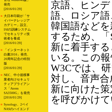
管理 Windows版」
京語、ヒンデ
発売
[2016/01/29]
語、ロシア語
■
大日本印刷が「サ
イバーナレッジア
韓国語などを
カデミー」設立、
IAIの訓練システム
するため、「SS
でセキュリティ技
術者を養成
[2016/01/29]
新に着手する
■
「インターネット
いる。この報
白書2016」発売、
20周年記念の特別
版
W3Cでは、
[2016/01/29]
対し、音声合
■
NEC、中小規模事
業者向けセキュリ
ティアプライアン
新に向けた策
ス「Aterm
SA3500G」を発売
を呼びかけて
[2016/01/29]
■
Synology、2ベイ
NASのハイエンド