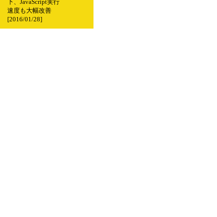
下、JavaScript実行
速度も大幅改善
[2016/01/28]