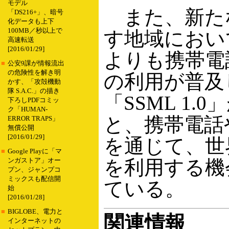
モデル
また、新た
「DS216+」、暗号
化データも上下
100MB／秒以上で
す地域におい
高速転送
[2016/01/29]
よりも携帯電
■
公安9課が情報流出
の危険性を解き明
の利用が普及
かす、「攻殻機動
隊 S.A.C.」の描き
「SSML 1.
下ろしPDFコミッ
ク「HUMAN-
と、携帯電話
ERROR TRAPS」
無償公開
[2016/01/29]
を通じて、世
■
Google Playに「マ
を利用する機
ンガストア」オー
プン、ジャンプコ
ミックスも配信開
ている。
始
[2016/01/28]
■
BIGLOBE、電力と
関連情報
インターネットの