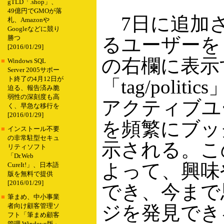
gTLD「.shop」、
49億円でGMOが落
7日に追加さ
札、Amazonや
Googleなどに競り
るユーザーを
勝つ
[2016/01/29]
の右欄に表示
■
Windows SQL
Server 2005サポー
ト終了の4月12日が
「tag/pol
迫る、報告済み脆
弱性の深刻度も高
アクティブユー
く、早急な移行を
[2016/01/29]
を頻繁にブッ
■
インストール不要
の非常駐型セキュ
示される。こ
リティソフト
「Dr.Web
よって、興味
CureIt!」、日本語
版を無料で提供
[2016/01/29]
でき、今まで
■
筆まめ、中小事業
ジを発見でき
者向け顧客管理ソ
フト「筆まめ顧客