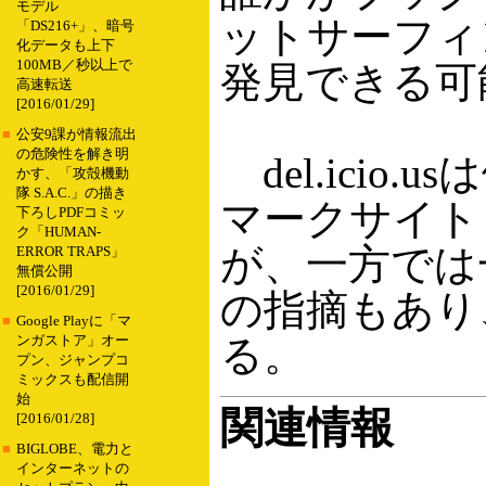
モデル
ットサーフィ
「DS216+」、暗号
化データも上下
100MB／秒以上で
発見できる可
高速転送
[2016/01/29]
■
公安9課が情報流出
の危険性を解き明
del.ici
かす、「攻殻機動
隊 S.A.C.」の描き
マークサイト
下ろしPDFコミッ
ク「HUMAN-
が、一方では
ERROR TRAPS」
無償公開
[2016/01/29]
の指摘もあり
■
Google Playに「マ
る。
ンガストア」オー
プン、ジャンプコ
ミックスも配信開
始
関連情報
[2016/01/28]
■
BIGLOBE、電力と
インターネットの