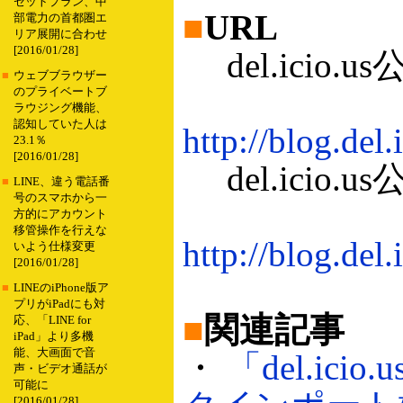
セットプラン、中
■
URL
部電力の首都圏エ
リア展開に合わせ
[2016/01/28]
del.icio
■
ウェブブラウザー
のプライベートブ
ラウジング機能、
認知していた人は
http://blog.del
23.1％
[2016/01/28]
del.icio
■
LINE、違う電話番
号のスマホから一
方的にアカウント
移管操作を行えな
http://blog.del
いよう仕様変更
[2016/01/28]
■
LINEのiPhone版ア
プリがiPadにも対
■
関連記事
応、「LINE for
iPad」より多機
能、大画面で音
・
「del.i
声・ビデオ通話が
可能に
[2016/01/28]