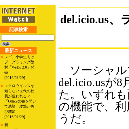
del.ici
記事検索
最新ニュース
■
レゴ、小学生向け
プログラミング教
ソーシャル
材「WeDo 2.0」発
売
[2016/01/29]
del.icio
■
マクロウイルスを
た。いずれも
知らない世代の社
員が狙われる？
「Office文書を開い
の機能で、利用者
て感染」攻撃が再
び増加
うだ。
[2016/01/29]
■
新