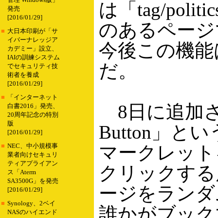
管理 Windows版」
は「tag/pol
発売
[2016/01/29]
のあるページ
■
大日本印刷が「サ
イバーナレッジア
今後この機能
カデミー」設立、
IAIの訓練システム
だ。
でセキュリティ技
術者を養成
[2016/01/29]
■
「インターネット
8日に追加されたの
白書2016」発売、
20周年記念の特別
版
Button」
[2016/01/29]
マークレット
■
NEC、中小規模事
業者向けセキュリ
ティアプライアン
クリックする度に
ス「Aterm
SA3500G」を発売
ージをランダ
[2016/01/29]
■
Synology、2ベイ
誰かがブック
NASのハイエンド