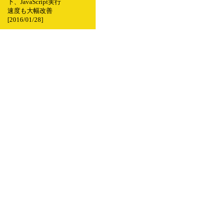
下、JavaScript実行
速度も大幅改善
[2016/01/28]