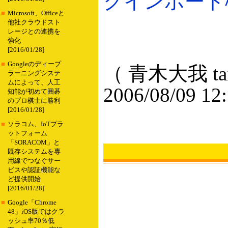
クインポート機能
■
Microsoft、Officeと
他社クラウドスト
レージとの連携を
強化
[2016/01/28]
■
Googleのディープ
（ 青木大我 taig
ラーニングシステ
ムによって、人工
2006/08/09 12
知能が初めて囲碁
のプロ棋士に勝利
[2016/01/28]
■
ソラコム、IoTプラ
ットフォーム
「SORACOM」と
既存システムを専
用線でつなぐサー
ビスや認証機能な
ど提供開始
[2016/01/28]
■
Google「Chrome
48」iOS版ではクラ
ッシュ率70％低