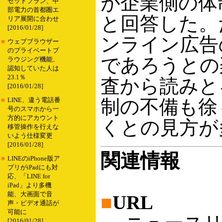
が企業側の体
セットプラン、中
部電力の首都圏エ
と回答した。
リア展開に合わせ
[2016/01/28]
ンライン広告
■
ウェブブラウザー
のプライベートブ
であろうとの
ラウジング機能、
認知していた人は
23.1％
査から読みと
[2016/01/28]
制の不備も徐
■
LINE、違う電話番
号のスマホから一
方的にアカウント
くとの見方が
移管操作を行えな
いよう仕様変更
[2016/01/28]
関連情報
■
LINEのiPhone版ア
プリがiPadにも対
応、「LINE for
iPad」より多機
能、大画面で音
■
URL
声・ビデオ通話が
可能に
[2016/01/28]