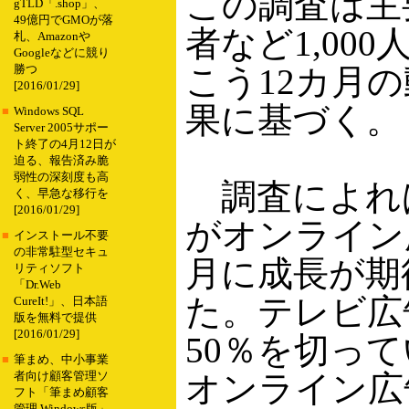
この調査は主
gTLD「.shop」、
49億円でGMOが落
者など1,00
札、Amazonや
Googleなどに競り
こう12カ月
勝つ
[2016/01/29]
果に基づく。
■
Windows SQL
Server 2005サポー
ト終了の4月12日が
迫る、報告済み脆
弱性の深刻度も高
調査によれば
く、早急な移行を
[2016/01/29]
がオンライン
■
インストール不要
の非常駐型セキュ
月に成長が期
リティソフト
「Dr.Web
た。テレビ広
CureIt!」、日本語
版を無料で提供
[2016/01/29]
50％を切っ
■
筆まめ、中小事業
オンライン広
者向け顧客管理ソ
フト「筆まめ顧客