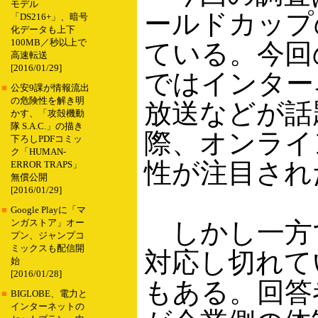
モデル
ールドカップ
「DS216+」、暗号
化データも上下
100MB／秒以上で
ている。今回
高速転送
[2016/01/29]
ではインター
■
公安9課が情報流出
の危険性を解き明
放送などが話
かす、「攻殻機動
隊 S.A.C.」の描き
際、オンライ
下ろしPDFコミッ
ク「HUMAN-
性が注目され
ERROR TRAPS」
無償公開
[2016/01/29]
■
Google Playに「マ
しかし一方
ンガストア」オー
プン、ジャンプコ
ミックスも配信開
対応し切れて
始
[2016/01/28]
もある。回答
■
BIGLOBE、電力と
インターネットの