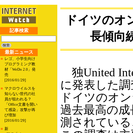
ドイツのオ
記事検索
長傾向
最新ニュース
■
レゴ、小学生向け
プログラミング教
独United Int
材「WeDo 2.0」発
売
[2016/01/29]
に発表した調
■
マクロウイルスを
ドイツのオン
知らない世代の社
員が狙われる？
「Office文書を開い
過去最高の成
て感染」攻撃が再
び増加
測されている
[2016/01/29]
■
新