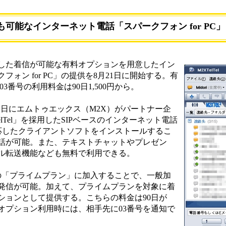
も可能なインターネット電話「スパークフォン for PC」
した着信が可能な有料オプションを用意したイン
ォン for PC」の提供を8月21日に開始する。有
03番号の利用料金は90日1,500円から。
月21日にエムトゥエックス（M2X）がパートナー企
lTel」を採用したSIPベースのインターネット電話
00に対応したクライアントソフトをインストールするこ
話が可能。また、テキストチャットやプレゼン
ル転送機能なども無料で利用できる。
0円の「プライムプラン」に加入することで、一般加
発信が可能。加えて、プライムプランを対象に着
ションとして提供する。こちらの料金は90日が
で、有料オプション利用時には、相手先に03番号を通知で