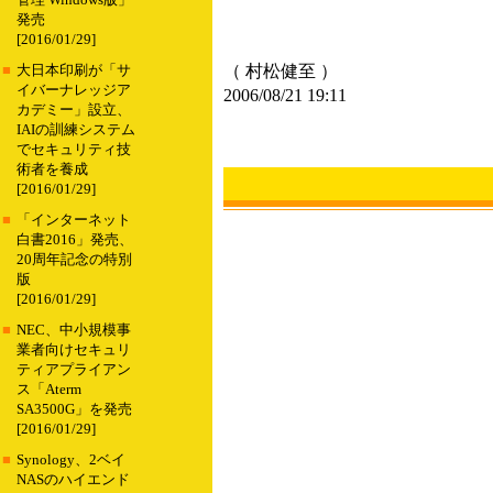
管理 Windows版」
発売
[2016/01/29]
（ 村松健至 ）
■
大日本印刷が「サ
イバーナレッジア
2006/08/21 19:11
カデミー」設立、
IAIの訓練システム
でセキュリティ技
術者を養成
[2016/01/29]
■
「インターネット
白書2016」発売、
20周年記念の特別
版
[2016/01/29]
■
NEC、中小規模事
業者向けセキュリ
ティアプライアン
ス「Aterm
SA3500G」を発売
[2016/01/29]
■
Synology、2ベイ
NASのハイエンド