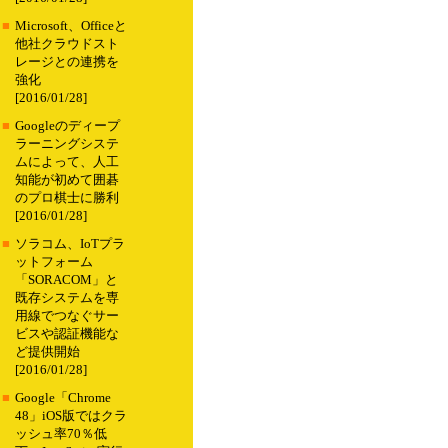
■
Microsoft、Officeと
他社クラウドスト
レージとの連携を
強化
[2016/01/28]
■
Googleのディープ
ラーニングシステ
ムによって、人工
知能が初めて囲碁
のプロ棋士に勝利
[2016/01/28]
■
ソラコム、IoTプラ
ットフォーム
「SORACOM」と
既存システムを専
用線でつなぐサー
ビスや認証機能な
ど提供開始
[2016/01/28]
■
Google「Chrome
48」iOS版ではクラ
ッシュ率70％低