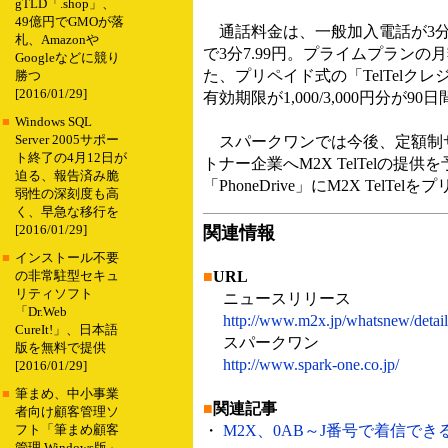
gTLD「.shop」、
49億円でGMOが落
通話料金は、一般加入電話が3分8
札、Amazonや
で3分7.99円。プライムプラン
Googleなどに競り
た、プリペイド式の「TelTelクレジッ
勝つ
[2016/01/29]
有効期限が1,000/3,000円分が90
■
Windows SQL
Server 2005サポー
スパークワンでは今後、定額制サ
ト終了の4月12日が
トナー企業へM2X TelTelの
迫る、報告済み脆
「PhoneDrive」にM2X Te
弱性の深刻度も高
く、早急な移行を
[2016/01/29]
関連情報
■
インストール不要
■
URL
の非常駐型セキュ
リティソフト
ニュースリリース
「Dr.Web
http://www.m2x.jp/whatsnew/detail
CureIt!」、日本語
スパークワン
版を無料で提供
http://www.spark-one.co.jp/
[2016/01/29]
■
筆まめ、中小事業
■
関連記事
者向け顧客管理ソ
・
M2X、0AB～J番号で着信できる
フト「筆まめ顧客