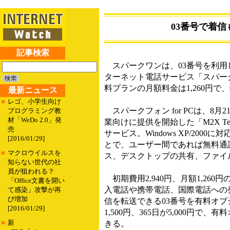
03番号で着信
記事検索
スパークワンは、03番号を利用
ターネット電話サービス「スパークフ
料プランの月額料金は1,260円で、
最新ニュース
■
レゴ、小学生向け
スパークフォン for PCは、8
プログラミング教
材「WeDo 2.0」発
業向けに提供を開始した「M2X Te
売
サービス。Windows XP/20
[2016/01/29]
とで、ユーザー間であれば無料通
■
マクロウイルスを
ス、デスクトップの共有、ファイ
知らない世代の社
員が狙われる？
初期費用2,940円、月額1,26
「Office文書を開い
入電話や携帯電話、国際電話への
て感染」攻撃が再
び増加
信を転送できる03番号を有料オプ
[2016/01/29]
1,500円、365日が5,000円
■
新
きる。