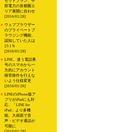
セットプラン、中
部電力の首都圏エ
リア展開に合わせ
[2016/01/28]
■
ウェブブラウザー
のプライベートブ
ラウジング機能、
認知していた人は
23.1％
[2016/01/28]
■
LINE、違う電話番
号のスマホから一
方的にアカウント
移管操作を行えな
いよう仕様変更
[2016/01/28]
■
LINEのiPhone版ア
プリがiPadにも対
応、「LINE for
iPad」より多機
能、大画面で音
声・ビデオ通話が
可能に
[2016/01/28]