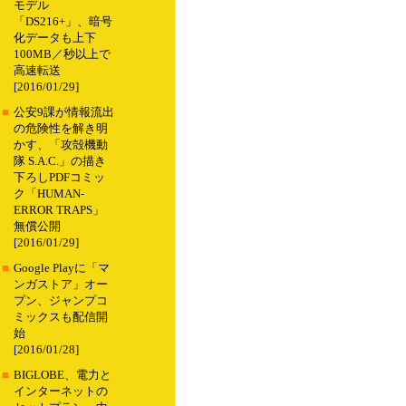
モデル
「DS216+」、暗号
化データも上下
100MB／秒以上で
高速転送
[2016/01/29]
■
公安9課が情報流出
の危険性を解き明
かす、「攻殻機動
隊 S.A.C.」の描き
下ろしPDFコミッ
ク「HUMAN-
ERROR TRAPS」
無償公開
[2016/01/29]
■
Google Playに「マ
ンガストア」オー
プン、ジャンプコ
ミックスも配信開
始
[2016/01/28]
■
BIGLOBE、電力と
インターネットの