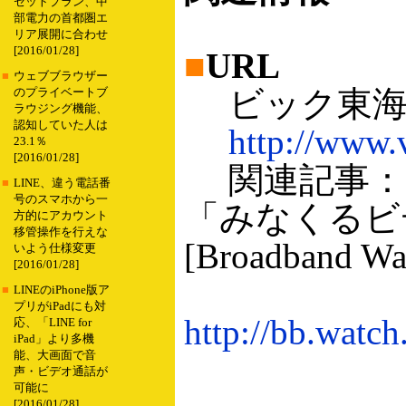
セットプラン、中
部電力の首都圏エ
リア展開に合わせ
[2016/01/28]
■
URL
■
ウェブブラウザー
ビック東
のプライベートブ
ラウジング機能、
認知していた人は
http://www.v
23.1％
[2016/01/28]
関連記事：
■
LINE、違う電話番
号のスマホから一
「みなくるビ
方的にアカウント
移管操作を行えな
[Broadband Wa
いよう仕様変更
[2016/01/28]
■
LINEのiPhone版ア
プリがiPadにも対
http://bb.watc
応、「LINE for
iPad」より多機
能、大画面で音
声・ビデオ通話が
可能に
[2016/01/28]