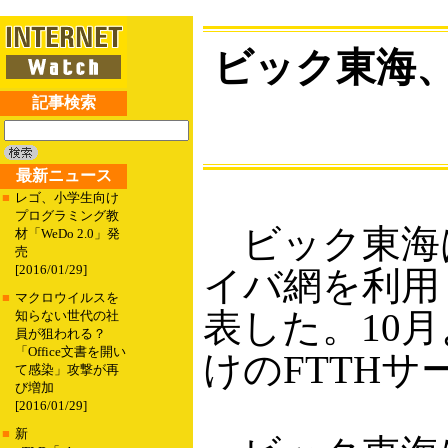
ビック東海、
記事検索
最新ニュース
■
レゴ、小学生向け
プログラミング教
ビック東海は
材「WeDo 2.0」発
売
[2016/01/29]
イバ網を利用
■
マクロウイルスを
表した。10
知らない世代の社
員が狙われる？
「Office文書を開い
けのFTTH
て感染」攻撃が再
び増加
[2016/01/29]
■
新