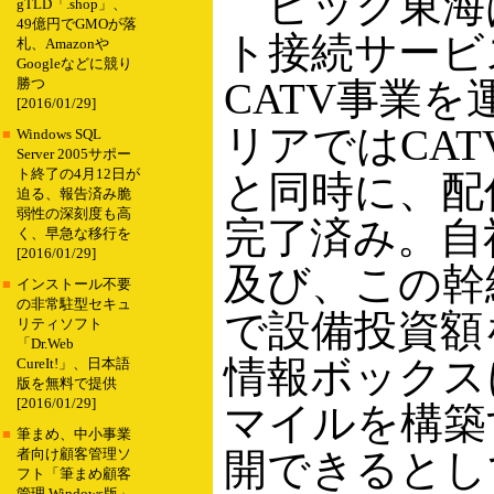
ビック東海は
gTLD「.shop」、
49億円でGMOが落
ト接続サービス
札、Amazonや
Googleなどに競り
CATV事業を
勝つ
[2016/01/29]
リアではCA
■
Windows SQL
Server 2005サポー
ト終了の4月12日が
と同時に、配
迫る、報告済み脆
弱性の深刻度も高
完了済み。自社
く、早急な移行を
[2016/01/29]
及び、この幹
■
インストール不要
の非常駐型セキュ
で設備投資額
リティソフト
「Dr.Web
情報ボックス
CureIt!」、日本語
版を無料で提供
[2016/01/29]
マイルを構築
■
筆まめ、中小事業
開できるとし
者向け顧客管理ソ
フト「筆まめ顧客