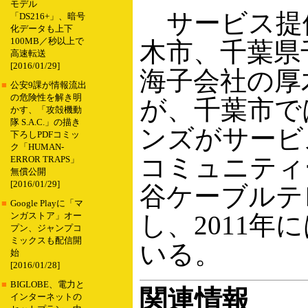
モデル
サービス提
「DS216+」、暗号
化データも上下
100MB／秒以上で
木市、千葉県
高速転送
[2016/01/29]
海子会社の厚
■
公安9課が情報流出
の危険性を解き明
が、千葉市で
かす、「攻殻機動
隊 S.A.C.」の描き
ンズがサービ
下ろしPDFコミッ
ク「HUMAN-
コミュニティ
ERROR TRAPS」
無償公開
[2016/01/29]
谷ケーブルテ
■
Google Playに「マ
し、2011年
ンガストア」オー
プン、ジャンプコ
ミックスも配信開
いる。
始
[2016/01/28]
■
BIGLOBE、電力と
関連情報
インターネットの