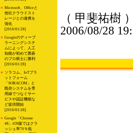
■
Microsoft、Officeと
他社クラウドスト
（ 甲斐祐樹 
レージとの連携を
強化
2006/08/28 19
[2016/01/28]
■
Googleのディープ
ラーニングシステ
ムによって、人工
知能が初めて囲碁
のプロ棋士に勝利
[2016/01/28]
■
ソラコム、IoTプラ
ットフォーム
「SORACOM」と
既存システムを専
用線でつなぐサー
ビスや認証機能な
ど提供開始
[2016/01/28]
■
Google「Chrome
48」iOS版ではクラ
ッシュ率70％低