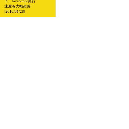
下、JavaScript実行
速度も大幅改善
[2016/01/28]