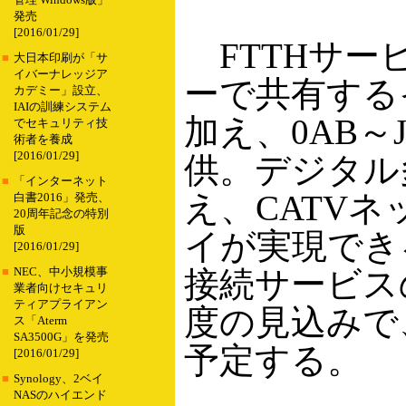
管理 Windows版」
発売
[2016/01/29]
FTTHサービ
■
大日本印刷が「サ
イバーナレッジア
ーで共有する
カデミー」設立、
IAIの訓練システム
加え、0AB～
でセキュリティ技
術者を養成
[2016/01/29]
供。デジタル
■
「インターネット
え、CATV
白書2016」発売、
20周年記念の特別
版
イが実現でき
[2016/01/29]
接続サービスの
■
NEC、中小規模事
業者向けセキュリ
ティアプライアン
度の見込みで、
ス「Aterm
SA3500G」を発売
予定する。
[2016/01/29]
■
Synology、2ベイ
NASのハイエンド