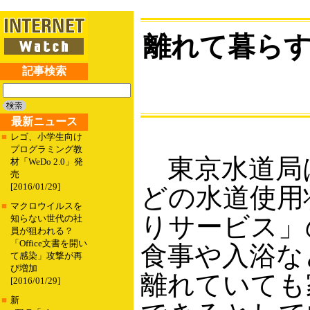
離れて暮ら
記事検索
最新ニュース
■
レゴ、小学生向け
プログラミング教
東京水道局は
材「WeDo 2.0」発
売
[2016/01/29]
どの水道使用
■
マクロウイルスを
りサービス」
知らない世代の社
員が狙われる？
「Office文書を開い
食事や入浴な
て感染」攻撃が再
び増加
離れていても
[2016/01/29]
■
新