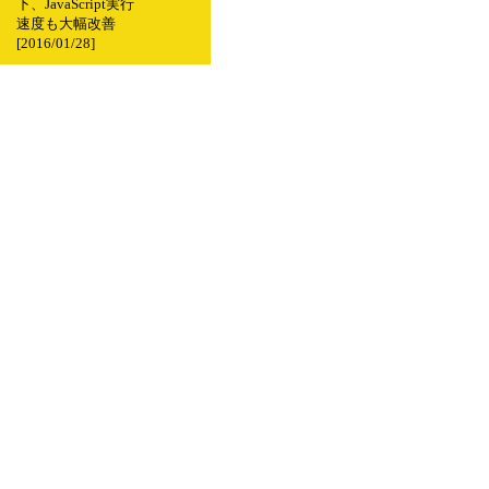
下、JavaScript実行
速度も大幅改善
[2016/01/28]