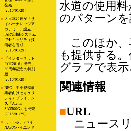
管理 Windows版」
水道の使用料
発売
[2016/01/29]
のパターンを
■
大日本印刷が「サ
イバーナレッジア
カデミー」設立、
IAIの訓練システム
このほか、
でセキュリティ技
術者を養成
[2016/01/29]
も提供する。
■
「インターネット
グラフで表示
白書2016」発売、
20周年記念の特別
版
[2016/01/29]
関連情報
■
NEC、中小規模事
業者向けセキュリ
ティアプライアン
ス「Aterm
■
URL
SA3500G」を発売
[2016/01/29]
ニュースリ
■
Synology、2ベイ
NASのハイエンド