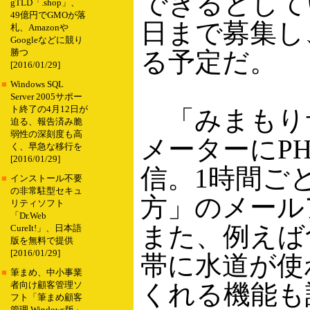
できるとしてい
gTLD「.shop」、
49億円でGMOが落
日まで募集し、
札、Amazonや
Googleなどに競り
る予定だ。
勝つ
[2016/01/29]
■
Windows SQL
Server 2005サポー
ト終了の4月12日が
「みまもり
迫る、報告済み脆
弱性の深刻度も高
メーターにP
く、早急な移行を
[2016/01/29]
信。1時間ご
■
インストール不要
の非常駐型セキュ
方」のメール
リティソフト
「Dr.Web
また、例えば
CureIt!」、日本語
版を無料で提供
[2016/01/29]
帯に水道が使
■
筆まめ、中小事業
くれる機能も
者向け顧客管理ソ
フト「筆まめ顧客