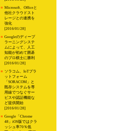
■
Microsoft、Officeと
他社クラウドスト
レージとの連携を
強化
[2016/01/28]
■
Googleのディープ
ラーニングシステ
ムによって、人工
知能が初めて囲碁
のプロ棋士に勝利
[2016/01/28]
■
ソラコム、IoTプラ
ットフォーム
「SORACOM」と
既存システムを専
用線でつなぐサー
ビスや認証機能な
ど提供開始
[2016/01/28]
■
Google「Chrome
48」iOS版ではクラ
ッシュ率70％低