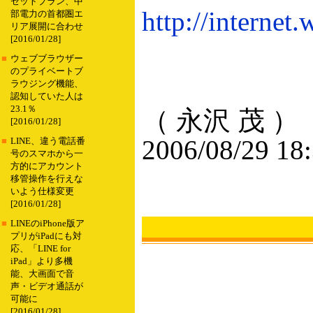
セットプラン、中
http://internet
部電力の首都圏エ
リア展開に合わせ
[2016/01/28]
■
ウェブブラウザー
のプライベートブ
ラウジング機能、
認知していた人は
23.1％
（ 永沢 茂 ）
[2016/01/28]
2006/08/29 18
■
LINE、違う電話番
号のスマホから一
方的にアカウント
移管操作を行えな
いよう仕様変更
[2016/01/28]
■
LINEのiPhone版ア
プリがiPadにも対
応、「LINE for
iPad」より多機
能、大画面で音
声・ビデオ通話が
可能に
[2016/01/28]