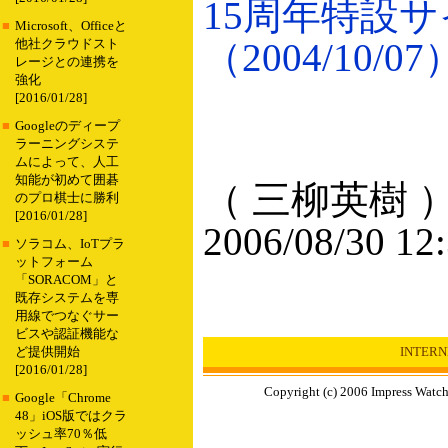
15周年特設
■
Microsoft、Officeと
（2004/10/07
他社クラウドスト
レージとの連携を
強化
[2016/01/28]
■
Googleのディープ
ラーニングシステ
ムによって、人工
知能が初めて囲碁
（ 三柳英樹 
のプロ棋士に勝利
[2016/01/28]
2006/08/30 12
■
ソラコム、IoTプラ
ットフォーム
「SORACOM」と
既存システムを専
用線でつなぐサー
ビスや認証機能な
INTER
ど提供開始
[2016/01/28]
Copyright (c) 2006 Impress Watch
■
Google「Chrome
48」iOS版ではクラ
ッシュ率70％低