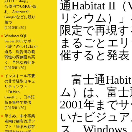
gTLD「.shop」、
通Habitat II
49億円でGMOが落
札、Amazonや
リシウム）」
Googleなどに競り
勝つ
限定で再現す
[2016/01/29]
■
Windows SQL
まるごとエリ
Server 2005サポー
ト終了の4月12日が
催すると発表
迫る、報告済み脆
弱性の深刻度も高
く、早急な移行を
[2016/01/29]
富士通Habit
■
インストール不要
の非常駐型セキュ
リティソフト
ム）は、富士通
「Dr.Web
CureIt!」、日本語
2001年まで
版を無料で提供
[2016/01/29]
いたビジュア
■
筆まめ、中小事業
者向け顧客管理ソ
ス。Windows、
フト「筆まめ顧客