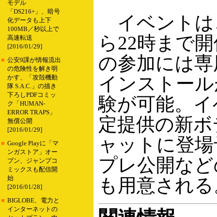
モデル
「DS216+」、暗号
イベントは、
化データも上下
100MB／秒以上で
ら22時まで開
高速転送
[2016/01/29]
の参加には専
■
公安9課が情報流出
の危険性を解き明
インストール
かす、「攻殻機動
隊 S.A.C.」の描き
下ろしPDFコミッ
験が可能。イ
ク「HUMAN-
ERROR TRAPS」
定提供の新ボ
無償公開
[2016/01/29]
ャットに登場
■
Google Playに「マ
ンガストア」オー
プレ公開など
プン、ジャンプコ
ミックスも配信開
始
も用意される
[2016/01/28]
■
BIGLOBE、電力と
インターネットの