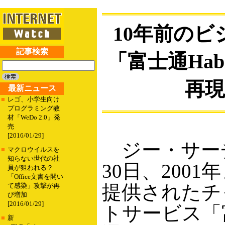
10年前の
記事検索
「富士通Habi
再
最新ニュース
■
レゴ、小学生向け
プログラミング教
材「WeDo 2.0」発
売
[2016/01/29]
ジー・サー
■
マクロウイルスを
知らない世代の社
30日、2001
員が狙われる？
「Office文書を開い
提供されたチ
て感染」攻撃が再
び増加
[2016/01/29]
トサービス「
■
新