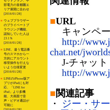
関連情報
セットプラン、中
部電力の首都圏エ
リア展開に合わせ
[2016/01/28]
■
URL
■
ウェブブラウザー
のプライベートブ
キャンペー
ラウジング機能、
認知していた人は
http://www.j
23.1％
[2016/01/28]
chat.net/jworl
■
LINE、違う電話番
号のスマホから一
方的にアカウント
J-チャット
移管操作を行えな
いよう仕様変更
http://www.j
[2016/01/28]
■
LINEのiPhone版ア
プリがiPadにも対
応、「LINE for
■
関連記事
iPad」より多機
能、大画面で音
・
ジー・サ
声・ビデオ通話が
可能に
[2016/01/28]