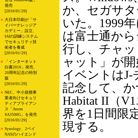
管理 Windows版」
発売
か、セガサタ
[2016/01/29]
いた。1999
■
大日本印刷が「サ
イバーナレッジア
カデミー」設立、
は富士通から
IAIの訓練システム
でセキュリティ技
行し、チャッ
術者を養成
[2016/01/29]
ャット」が開
■
「インターネット
白書2016」発売、
イベントはJ
20周年記念の特別
版
記念して、か
[2016/01/29]
■
NEC、中小規模事
Habitat I
業者向けセキュリ
ティアプライアン
ス「Aterm
界を1日間限
SA3500G」を発売
[2016/01/29]
現する。
■
Synology、2ベイ
NASのハイエンド