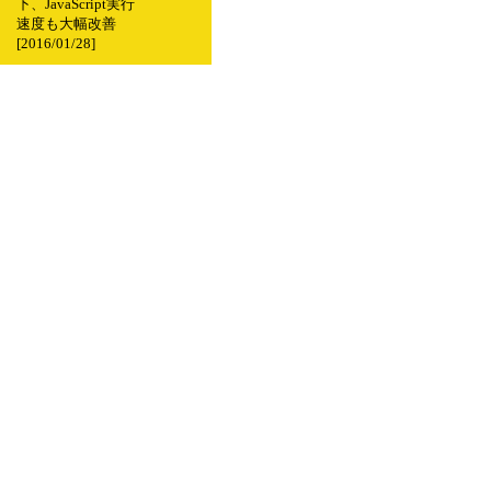
下、JavaScript実行
速度も大幅改善
[2016/01/28]