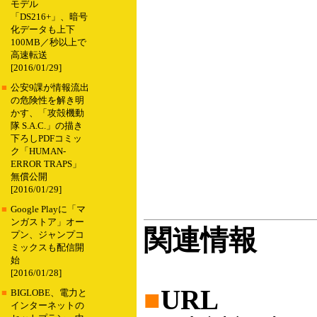
モデル
「DS216+」、暗号
化データも上下
100MB／秒以上で
高速転送
[2016/01/29]
■
公安9課が情報流出
の危険性を解き明
かす、「攻殻機動
隊 S.A.C.」の描き
下ろしPDFコミッ
ク「HUMAN-
ERROR TRAPS」
無償公開
[2016/01/29]
■
Google Playに「マ
ンガストア」オー
関連情報
プン、ジャンプコ
ミックスも配信開
始
[2016/01/28]
■
URL
■
BIGLOBE、電力と
インターネットの