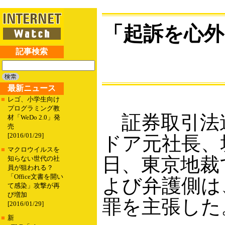
「起訴を心外
記事検索
最新ニュース
■
レゴ、小学生向け
プログラミング教
証券取引法
材「WeDo 2.0」発
売
[2016/01/29]
ドア元社長、
■
マクロウイルスを
日、東京地裁
知らない世代の社
員が狙われる？
「Office文書を開い
よび弁護側は
て感染」攻撃が再
び増加
罪を主張した
[2016/01/29]
■
新