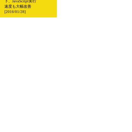
下、JavaScript実行
速度も大幅改善
[2016/01/28]