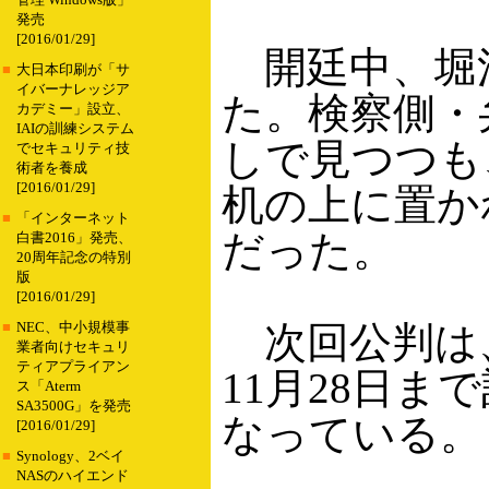
管理 Windows版」
発売
[2016/01/29]
開廷中、堀
■
大日本印刷が「サ
イバーナレッジア
た。検察側・
カデミー」設立、
IAIの訓練システム
しで見つつも
でセキュリティ技
術者を養成
[2016/01/29]
机の上に置か
■
「インターネット
だった。
白書2016」発売、
20周年記念の特別
版
[2016/01/29]
次回公判は、
■
NEC、中小規模事
業者向けセキュリ
ティアプライアン
11月28日
ス「Aterm
SA3500G」を発売
なっている。
[2016/01/29]
■
Synology、2ベイ
NASのハイエンド