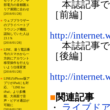
セットプラン、中
本誌記事で
部電力の首都圏エ
リア展開に合わせ
［前編］
[2016/01/28]
■
ウェブブラウザー
のプライベートブ
ラウジング機能、
http://internet
認知していた人は
23.1％
本誌記事で
[2016/01/28]
■
LINE、違う電話番
［後編］
号のスマホから一
方的にアカウント
移管操作を行えな
いよう仕様変更
[2016/01/28]
http://internet
■
LINEのiPhone版ア
プリがiPadにも対
応、「LINE for
iPad」より多機
■
関連記事
能、大画面で音
声・ビデオ通話が
・
ライブドア
可能に
[2016/01/28]