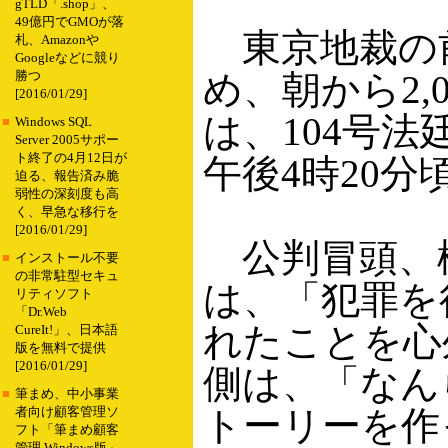
gTLD「.shop」、
49億円でGMOが落
東京地裁の前
札、Amazonや
Googleなどに競り
め、朝から2
勝つ
[2016/01/29]
は、104号
■
Windows SQL
Server 2005サポー
ト終了の4月12日が
午後4時20
迫る、報告済み脆
弱性の深刻度も高
く、早急な移行を
[2016/01/29]
公判冒頭、
■
インストール不要
の非常駐型セキュ
は、「犯罪を
リティソフト
「Dr.Web
れたことを心
CureIt!」、日本語
版を無料で提供
[2016/01/29]
側は、「なん
■
筆まめ、中小事業
トーリーを作
者向け顧客管理ソ
フト「筆まめ顧客