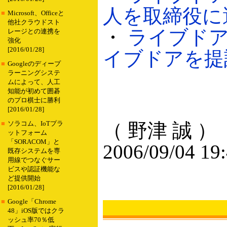
人を取締役に選任
■
Microsoft、Officeと
他社クラウドスト
・
ライブド
レージとの連携を
強化
[2016/01/28]
イブドアを提訴（
■
Googleのディープ
ラーニングシステ
ムによって、人工
知能が初めて囲碁
のプロ棋士に勝利
[2016/01/28]
（ 野津 誠 ）
■
ソラコム、IoTプラ
ットフォーム
「SORACOM」と
2006/09/04 19
既存システムを専
用線でつなぐサー
ビスや認証機能な
ど提供開始
[2016/01/28]
■
Google「Chrome
48」iOS版ではクラ
ッシュ率70％低