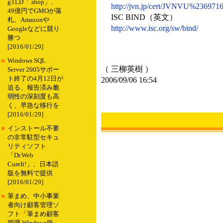
gTLD「.shop」、
http://jvn.jp/cert/JVNVU%2369716
49億円でGMOが落
ISC BIND（英文）
札、Amazonや
http://www.isc.org/sw/bind/
Googleなどに競り
勝つ
[2016/01/29]
■
Windows SQL
（ 三柳英樹 ）
Server 2005サポー
ト終了の4月12日が
2006/09/06 16:54
迫る、報告済み脆
弱性の深刻度も高
く、早急な移行を
[2016/01/29]
■
インストール不要
の非常駐型セキュ
リティソフト
「Dr.Web
CureIt!」、日本語
版を無料で提供
[2016/01/29]
■
筆まめ、中小事業
者向け顧客管理ソ
フト「筆まめ顧客