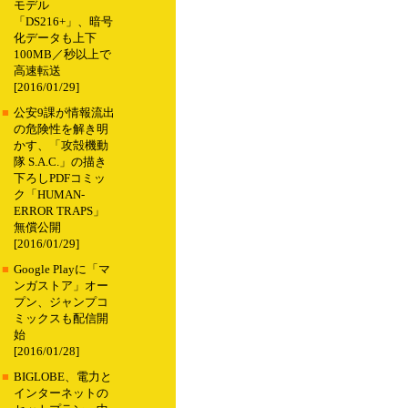
モデル
「DS216+」、暗号
化データも上下
100MB／秒以上で
高速転送
[2016/01/29]
■
公安9課が情報流出
の危険性を解き明
かす、「攻殻機動
隊 S.A.C.」の描き
下ろしPDFコミッ
ク「HUMAN-
ERROR TRAPS」
無償公開
[2016/01/29]
■
Google Playに「マ
ンガストア」オー
プン、ジャンプコ
ミックスも配信開
始
[2016/01/28]
■
BIGLOBE、電力と
インターネットの