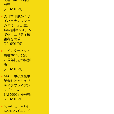
管理 Windows版」
発売
[2016/01/29]
■
大日本印刷が「サ
イバーナレッジア
カデミー」設立、
IAIの訓練システム
でセキュリティ技
術者を養成
[2016/01/29]
■
「インターネット
白書2016」発売、
20周年記念の特別
版
[2016/01/29]
■
NEC、中小規模事
業者向けセキュリ
ティアプライアン
ス「Aterm
SA3500G」を発売
[2016/01/29]
■
Synology、2ベイ
NASのハイエンド