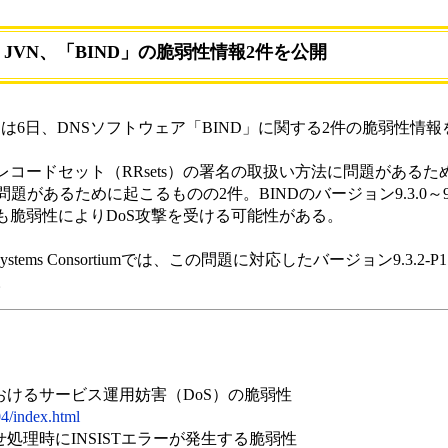
JVN、「BIND」の脆弱性情報2件を公開
tus Notes）は6日、DNSソフトウェア「BIND」に関する2件の脆弱性
レコードセット（RRsets）の署名の取扱い方法に問題があるた
あるために起こるものの2件。BINDのバージョン9.3.0～9.3
いずれも脆弱性によりDoS攻撃を受ける可能性がある。
stems Consortiumでは、この問題に対応したバージョン9.3.2-P1、9
。
おけるサービス運用妨害（DoS）の脆弱性
4/index.html
処理時にINSISTエラーが発生する脆弱性