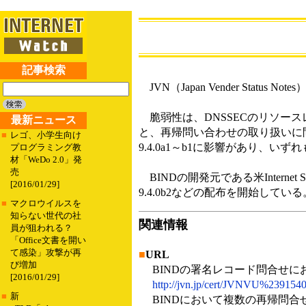
記事検索
JVN（Japan Vender Sta
脆弱性は、DNSSECのリソース
最新ニュース
と、再帰問い合わせの取り扱いに問題が
■
レゴ、小学生向け
9.4.0a1～b1に影響があり、
プログラミング教
材「WeDo 2.0」発
売
BINDの開発元である米Internet Sy
[2016/01/29]
9.4.0b2などの配布を開始している
■
マクロウイルスを
知らない世代の社
関連情報
員が狙われる？
「Office文書を開い
て感染」攻撃が再
■
URL
び増加
BINDの署名レコード問合せに
[2016/01/29]
http://jvn.jp/cert/JVNVU%2391540
■
新
BINDにおいて複数の再帰問合せ