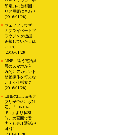
セットプラン、中
部電力の首都圏エ
リア展開に合わせ
[2016/01/28]
■
ウェブブラウザー
のプライベートブ
ラウジング機能、
認知していた人は
23.1％
[2016/01/28]
■
LINE、違う電話番
号のスマホから一
方的にアカウント
移管操作を行えな
いよう仕様変更
[2016/01/28]
■
LINEのiPhone版ア
プリがiPadにも対
応、「LINE for
iPad」より多機
能、大画面で音
声・ビデオ通話が
可能に
[2016/01/28]