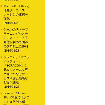
■
Microsoft、Officeと
他社クラウドスト
レージとの連携を
強化
[2016/01/28]
■
Googleのディープ
ラーニングシステ
ムによって、人工
知能が初めて囲碁
のプロ棋士に勝利
[2016/01/28]
■
ソラコム、IoTプラ
ットフォーム
「SORACOM」と
既存システムを専
用線でつなぐサー
ビスや認証機能な
ど提供開始
[2016/01/28]
■
Google「Chrome
48」iOS版ではクラ
ッシュ率70％低