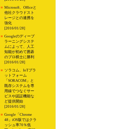
■
Microsoft、Officeと
他社クラウドスト
レージとの連携を
強化
[2016/01/28]
■
Googleのディープ
ラーニングシステ
ムによって、人工
知能が初めて囲碁
のプロ棋士に勝利
[2016/01/28]
■
ソラコム、IoTプラ
ットフォーム
「SORACOM」と
既存システムを専
用線でつなぐサー
ビスや認証機能な
ど提供開始
[2016/01/28]
■
Google「Chrome
48」iOS版ではクラ
ッシュ率70％低