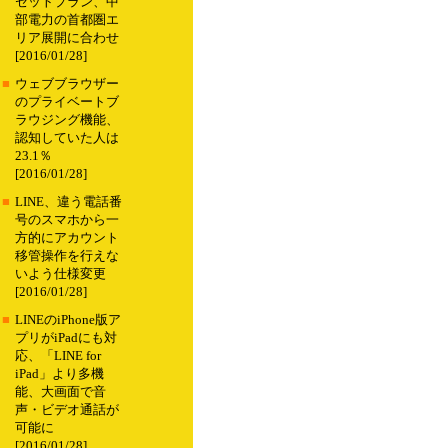
セットプラン、中
部電力の首都圏エ
リア展開に合わせ
[2016/01/28]
■
ウェブブラウザー
のプライベートブ
ラウジング機能、
認知していた人は
23.1％
[2016/01/28]
■
LINE、違う電話番
号のスマホから一
方的にアカウント
移管操作を行えな
いよう仕様変更
[2016/01/28]
■
LINEのiPhone版ア
プリがiPadにも対
応、「LINE for
iPad」より多機
能、大画面で音
声・ビデオ通話が
可能に
[2016/01/28]