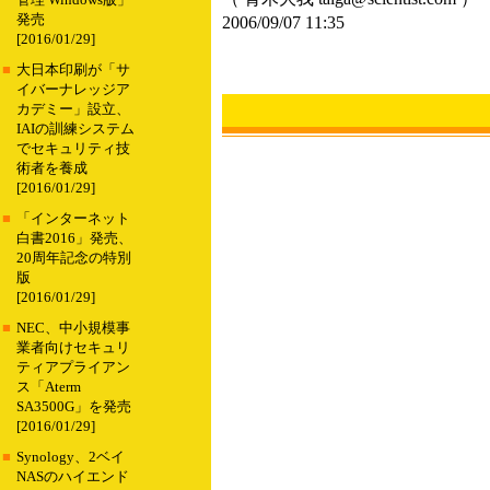
管理 Windows版」
発売
2006/09/07 11:35
[2016/01/29]
■
大日本印刷が「サ
イバーナレッジア
カデミー」設立、
IAIの訓練システム
でセキュリティ技
術者を養成
[2016/01/29]
■
「インターネット
白書2016」発売、
20周年記念の特別
版
[2016/01/29]
■
NEC、中小規模事
業者向けセキュリ
ティアプライアン
ス「Aterm
SA3500G」を発売
[2016/01/29]
■
Synology、2ベイ
NASのハイエンド