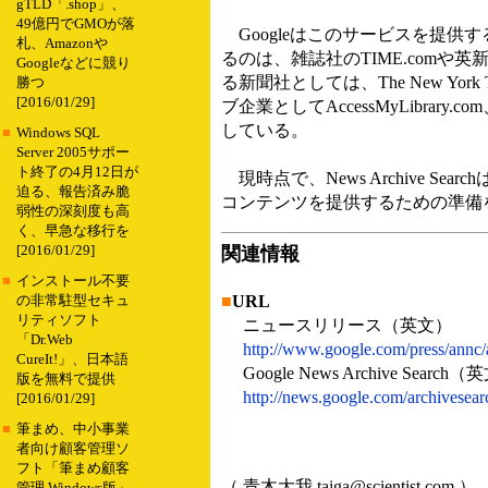
gTLD「.shop」、
49億円でGMOが落
Googleはこのサービスを提
札、Amazonや
るのは、雑誌社のTIME.comや英
Googleなどに競り
る新聞社としては、The New York Ti
勝つ
[2016/01/29]
ブ企業としてAccessMyLibrary.com
している。
■
Windows SQL
Server 2005サポー
ト終了の4月12日が
現時点で、News Archive S
迫る、報告済み脆
コンテンツを提供するための準備
弱性の深刻度も高
く、早急な移行を
[2016/01/29]
関連情報
■
インストール不要
■
URL
の非常駐型セキュ
リティソフト
ニュースリリース（英文）
「Dr.Web
http://www.google.com/press/annc/
CureIt!」、日本語
Google News Archive Search
版を無料で提供
http://news.google.com/archivesear
[2016/01/29]
■
筆まめ、中小事業
者向け顧客管理ソ
フト「筆まめ顧客
（ 青木大我 taiga@scientist.com ）