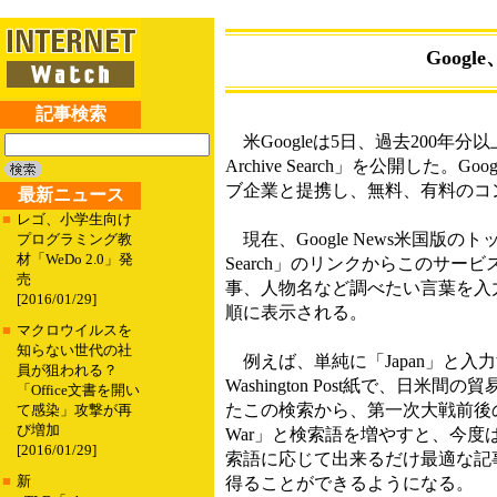
Goog
記事検索
米Googleは5日、過去200年分以
Archive Search」を公開し
ブ企業と提携し、無料、有料のコ
最新ニュース
■
レゴ、小学生向け
現在、Google News米国版のトッ
プログラミング教
材「WeDo 2.0」発
Search」のリンクからこのサ
売
事、人物名など調べたい言葉を入
[2016/01/29]
順に表示される。
■
マクロウイルスを
知らない世代の社
例えば、単純に「Japan」と入力
員が狙われる？
Washington Post紙で、
「Office文書を開い
たこの検索から、第一次大戦前後の
て感染」攻撃が再
び増加
War」と検索語を増やすと、今度
[2016/01/29]
索語に応じて出来るだけ最適な記
■
新
得ることができるようになる。