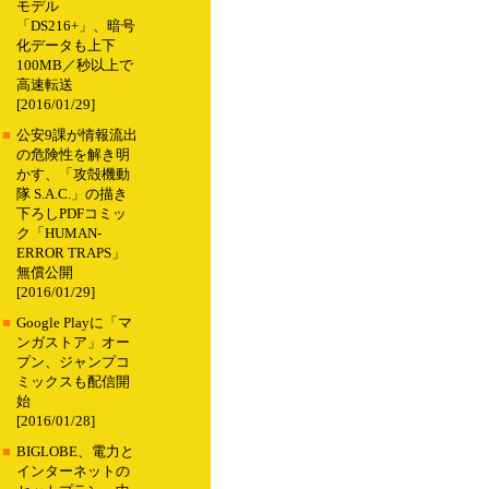
モデル
「DS216+」、暗号
化データも上下
100MB／秒以上で
高速転送
[2016/01/29]
■
公安9課が情報流出
の危険性を解き明
かす、「攻殻機動
隊 S.A.C.」の描き
下ろしPDFコミッ
ク「HUMAN-
ERROR TRAPS」
無償公開
[2016/01/29]
■
Google Playに「マ
ンガストア」オー
プン、ジャンプコ
ミックスも配信開
始
[2016/01/28]
■
BIGLOBE、電力と
インターネットの