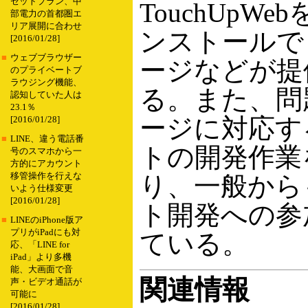
セットプラン、中
TouchUpW
部電力の首都圏エ
リア展開に合わせ
ンストールで
[2016/01/28]
■
ウェブブラウザー
ージなどが提
のプライベートブ
ラウジング機能、
る。また、問
認知していた人は
23.1％
ージに対応す
[2016/01/28]
■
LINE、違う電話番
トの開発作業
号のスマホから一
方的にアカウント
移管操作を行えな
り、一般から
いよう仕様変更
[2016/01/28]
ト開発への参
■
LINEのiPhone版ア
プリがiPadにも対
ている。
応、「LINE for
iPad」より多機
能、大画面で音
関連情報
声・ビデオ通話が
可能に
[2016/01/28]