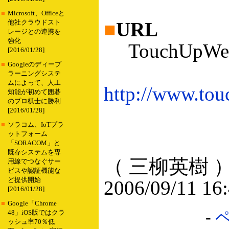
■
Microsoft、Officeと
■
URL
他社クラウドスト
レージとの連携を
強化
TouchUpWe
[2016/01/28]
■
Googleのディープ
ラーニングシステ
ムによって、人工
http://www.tou
知能が初めて囲碁
のプロ棋士に勝利
[2016/01/28]
■
ソラコム、IoTプラ
ットフォーム
「SORACOM」と
既存システムを専
（ 三柳英樹 
用線でつなぐサー
ビスや認証機能な
ど提供開始
2006/09/11 16
[2016/01/28]
■
Google「Chrome
-
48」iOS版ではクラ
ッシュ率70％低