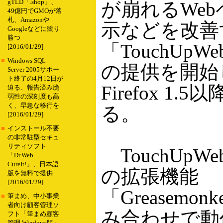
gTLD「.shop」、
が崩れるWe
49億円でGMOが落
札、Amazonや
示などを改善
Googleなどに競り
勝つ
「TouchUp
[2016/01/29]
■
Windows SQL
の提供を開始
Server 2005サポー
ト終了の4月12日が
Firefox 1.
迫る、報告済み脆
弱性の深刻度も高
く、早急な移行を
る。
[2016/01/29]
■
インストール不要
の非常駐型セキュ
リティソフト
TouchUpWeb
「Dr.Web
CureIt!」、日本語
の拡張機能
版を無料で提供
[2016/01/29]
「Greasemo
■
筆まめ、中小事業
者向け顧客管理ソ
み合わせで動
フト「筆まめ顧客