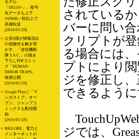
た修正スクリ
モデル
「DS216+」、暗号
されているか
化データも上下
100MB／秒以上で
バーに問い合
高速転送
[2016/01/29]
クリプトが登
■
公安9課が情報流出
の危険性を解き明
る場合には、
かす、「攻殻機動
隊 S.A.C.」の描き
下ろしPDFコミッ
プトにより閲
ク「HUMAN-
ERROR TRAPS」
ジを修正し、
無償公開
[2016/01/29]
できるように
■
Google Playに「マ
ンガストア」オー
プン、ジャンプコ
ミックスも配信開
始
TouchUpW
[2016/01/28]
ジでは、Greas
■
BIGLOBE、電力と
インターネットの