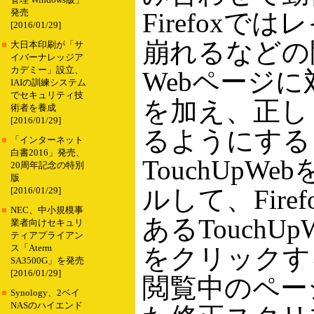
管理 Windows版」
発売
Firefoxで
[2016/01/29]
崩れるなどの
■
大日本印刷が「サ
イバーナレッジア
カデミー」設立、
Webページ
IAIの訓練システム
でセキュリティ技
を加え、正し
術者を養成
[2016/01/29]
るようにする
■
「インターネット
白書2016」発売、
TouchUpW
20周年記念の特別
版
ルして、Fire
[2016/01/29]
■
NEC、中小規模事
あるTouchU
業者向けセキュリ
ティアプライアン
ス「Aterm
をクリックす
SA3500G」を発売
[2016/01/29]
閲覧中のペー
■
Synology、2ベイ
NASのハイエンド