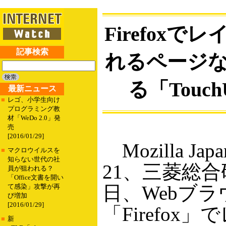
Firefoxで
記事検索
れるページ
る「Touch
最新ニュース
■
レゴ、小学生向け
プログラミング教
材「WeDo 2.0」発
売
[2016/01/29]
Mozilla J
■
マクロウイルスを
知らない世代の社
21、三菱総合
員が狙われる？
「Office文書を開い
日、Webブラ
て感染」攻撃が再
び増加
[2016/01/29]
「Firefox
■
新