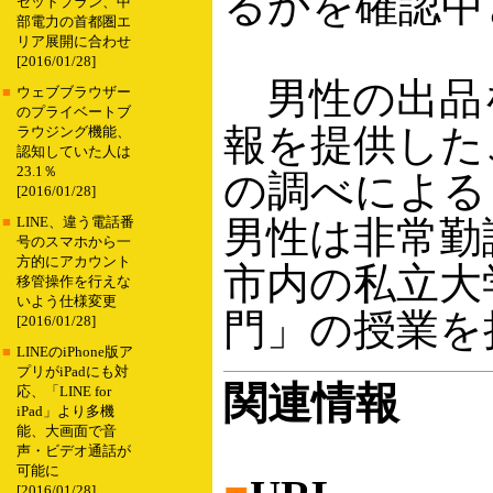
るかを確認中
セットプラン、中
部電力の首都圏エ
リア展開に合わせ
[2016/01/28]
男性の出品
■
ウェブブラウザー
のプライベートブ
報を提供した
ラウジング機能、
認知していた人は
23.1％
の調べによる
[2016/01/28]
男性は非常勤
■
LINE、違う電話番
号のスマホから一
方的にアカウント
市内の私立大
移管操作を行えな
いよう仕様変更
門」の授業を
[2016/01/28]
■
LINEのiPhone版ア
プリがiPadにも対
関連情報
応、「LINE for
iPad」より多機
能、大画面で音
声・ビデオ通話が
可能に
[2016/01/28]