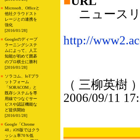
■
URL
■
Microsoft、Officeと
ニュースリ
他社クラウドスト
レージとの連携を
強化
[2016/01/28]
http://www2.ac
■
Googleのディープ
ラーニングシステ
ムによって、人工
知能が初めて囲碁
のプロ棋士に勝利
[2016/01/28]
■
ソラコム、IoTプラ
（ 三柳英樹 
ットフォーム
「SORACOM」と
既存システムを専
2006/09/11 17
用線でつなぐサー
ビスや認証機能な
ど提供開始
[2016/01/28]
■
Google「Chrome
48」iOS版ではクラ
ッシュ率70％低