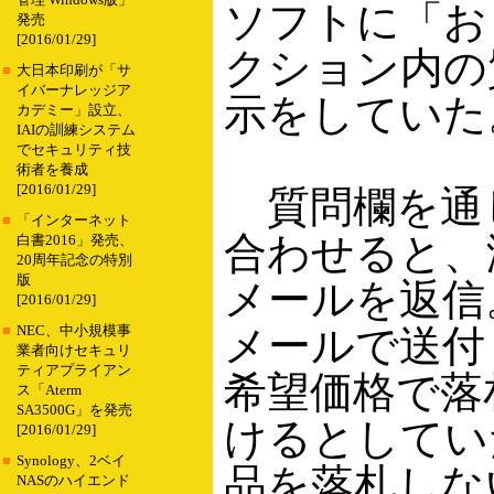
管理 Windows版」
ソフトに「お
発売
[2016/01/29]
クション内の
■
大日本印刷が「サ
イバーナレッジア
示をしていた
カデミー」設立、
IAIの訓練システム
でセキュリティ技
術者を養成
[2016/01/29]
質問欄を通
■
「インターネット
合わせると、
白書2016」発売、
20周年記念の特別
版
メールを返信
[2016/01/29]
メールで送付
■
NEC、中小規模事
業者向けセキュリ
ティアプライアン
希望価格で落
ス「Aterm
SA3500G」を発売
けるとしてい
[2016/01/29]
■
Synology、2ベイ
品を落札しな
NASのハイエンド