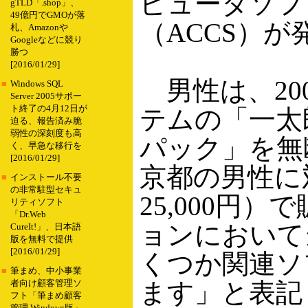
ピュータソフ
gTLD「.shop」、
49億円でGMOが落
（ACCS）が
札、Amazonや
Googleなどに競り
勝つ
[2016/01/29]
男性は、20
■
Windows SQL
Server 2005サポー
ト終了の4月12日が
テムの「一太郎
迫る、報告済み脆
弱性の深刻度も高
パック」を無
く、早急な移行を
[2016/01/29]
京都の男性に対
■
インストール不要
の非常駐型セキュ
25,000円）
リティソフト
「Dr.Web
ョンにおいて
CureIt!」、日本語
版を無料で提供
[2016/01/29]
くつか関連ソ
■
筆まめ、中小事業
ます」と表記
者向け顧客管理ソ
フト「筆まめ顧客