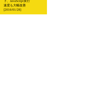
下、JavaScript実行
速度も大幅改善
[2016/01/28]