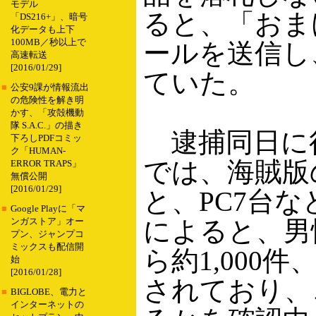
モデル
ると、「おま
「DS216+」、暗号
化データも上下
100MB／秒以上で
ールを送信し
高速転送
[2016/01/29]
ていた。
■
公安9課が情報流出
の危険性を解き明
かす、「攻殻機動
隊 S.A.C.」の描き
逮捕同日に
下ろしPDFコミッ
ク「HUMAN-
では、海賊版の
ERROR TRAPS」
無償公開
[2016/01/29]
と、PC7台
■
Google Playに「マ
によると、男
ンガストア」オー
プン、ジャンプコ
ミックスも配信開
ら約1,000
始
[2016/01/28]
されており、
■
BIGLOBE、電力と
インターネットの