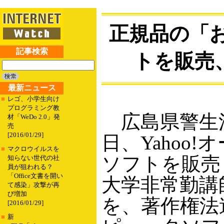
正規品の「
記事検索
トを販売
最新ニュース
■
レゴ、小学生向け
プログラミング教
広島県警生活
材「WeDo 2.0」発
売
[2016/01/29]
日、Yahoo
■
マクロウイルスを
ソフトを販売
知らない世代の社
員が狙われる？
「Office文書を開い
大学非常勤講
て感染」攻撃が再
び増加
を、著作権法
[2016/01/29]
■
新