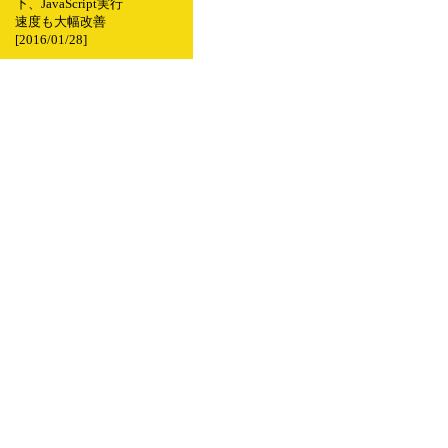
下、JavaScript実行
速度も大幅改善
[2016/01/28]