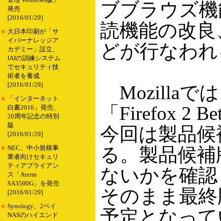
管理 Windows版」
ブブラウズ機
発売
[2016/01/29]
読機能の改良、Ja
■
大日本印刷が「サ
イバーナレッジア
どが行なわれ
カデミー」設立、
IAIの訓練システム
でセキュリティ技
術者を養成
[2016/01/29]
Mozilla
■
「インターネット
「Firefox 
白書2016」発売、
20周年記念の特別
版
今回は製品候
[2016/01/29]
る。製品候補
■
NEC、中小規模事
業者向けセキュリ
ティアプライアン
ないかを確認
ス「Aterm
SA3500G」を発売
そのまま最終
[2016/01/29]
■
Synology、2ベイ
予定となって
NASのハイエンド