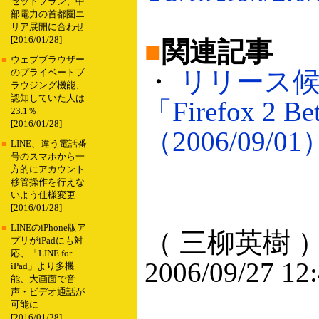
セットプラン、中
部電力の首都圏エ
リア展開に合わせ
[2016/01/28]
■
関連記事
■
ウェブブラウザー
・
リリース
のプライベートブ
ラウジング機能、
認知していた人は
「Firefox 
23.1％
[2016/01/28]
（2006/09/01
■
LINE、違う電話番
号のスマホから一
方的にアカウント
移管操作を行えな
いよう仕様変更
[2016/01/28]
■
LINEのiPhone版ア
（ 三柳英樹 
プリがiPadにも対
応、「LINE for
2006/09/27 12
iPad」より多機
能、大画面で音
声・ビデオ通話が
可能に
[2016/01/28]