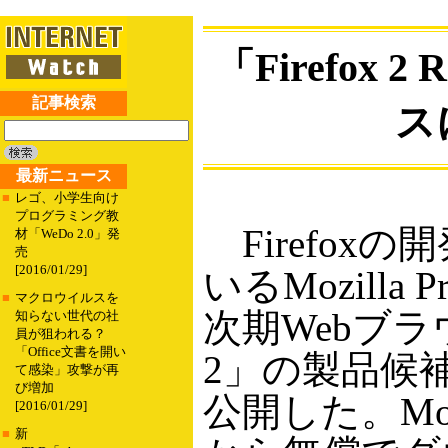
「Firefox
記事検索
ス
最新ニュース
■
レゴ、小学生向け
プログラミング教
Firefox
材「WeDo 2.0」発
売
[2016/01/29]
いるMozilla P
■
マクロウイルスを
次期Webブラウ
知らない世代の社
員が狙われる？
「Office文書を開い
2」の製品候補
て感染」攻撃が再
び増加
公開した。Moz
[2016/01/29]
■
新