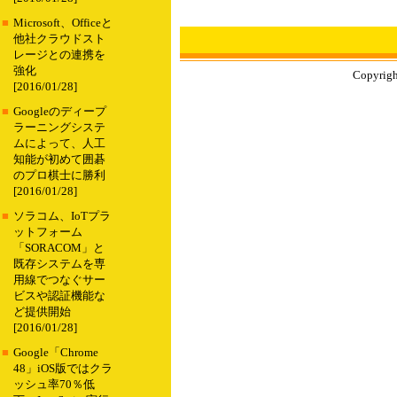
■
Microsoft、Officeと
他社クラウドスト
レージとの連携を
強化
Copyrigh
[2016/01/28]
■
Googleのディープ
ラーニングシステ
ムによって、人工
知能が初めて囲碁
のプロ棋士に勝利
[2016/01/28]
■
ソラコム、IoTプラ
ットフォーム
「SORACOM」と
既存システムを専
用線でつなぐサー
ビスや認証機能な
ど提供開始
[2016/01/28]
■
Google「Chrome
48」iOS版ではクラ
ッシュ率70％低