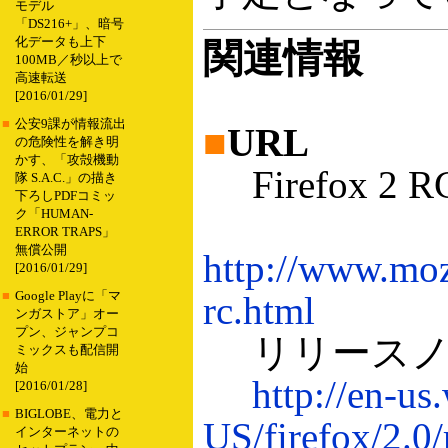
モデル
「DS216+」、暗号
化データも上下
関連情報
100MB／秒以上で
高速転送
[2016/01/29]
■
公安9課が情報流出
■
URL
の危険性を解き明
かす、「攻殻機動
Firefox 
隊 S.A.C.」の描き
下ろしPDFコミッ
ク「HUMAN-
ERROR TRAPS」
無償公開
http://www.mozi
[2016/01/29]
■
Google Playに「マ
rc.html
ンガストア」オー
プン、ジャンプコ
リリースノ
ミックスも配信開
始
http://en-u
[2016/01/28]
■
BIGLOBE、電力と
US/firefox/2.0/
インターネットの