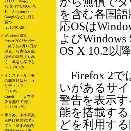
から無償でダ
gTLD「.shop」、
49億円でGMOが落
を含む各国語
札、Amazonや
Googleなどに競り
応OSはWindows
勝つ
[2016/01/29]
よびWindows S
■
Windows SQL
Server 2005サポー
ト終了の4月12日が
OS X 10.2以
迫る、報告済み脆
弱性の深刻度も高
く、早急な移行を
[2016/01/29]
Firefox
■
インストール不要
の非常駐型セキュ
いがあるサイ
リティソフト
「Dr.Web
警告を表示す
CureIt!」、日本語
版を無料で提供
[2016/01/29]
能を搭載する。ま
■
筆まめ、中小事業
どを利用する
者向け顧客管理ソ
フト「筆まめ顧客