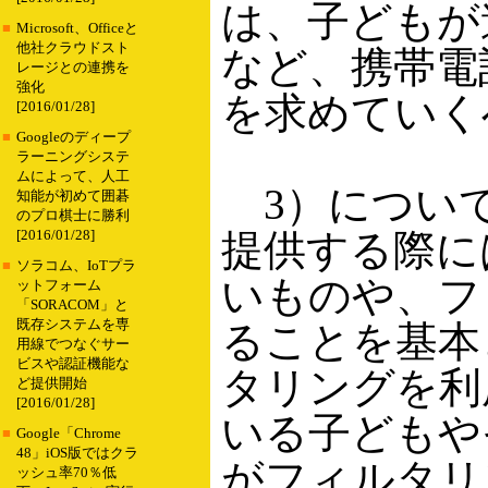
は、子どもが
■
Microsoft、Officeと
他社クラウドスト
など、携帯電
レージとの連携を
強化
を求めていく
[2016/01/28]
■
Googleのディープ
ラーニングシステ
ムによって、人工
3）について
知能が初めて囲碁
のプロ棋士に勝利
提供する際に
[2016/01/28]
■
ソラコム、IoTプラ
いものや、フ
ットフォーム
「SORACOM」と
既存システムを専
ることを基本
用線でつなぐサー
ビスや認証機能な
タリングを利
ど提供開始
[2016/01/28]
いる子どもや
■
Google「Chrome
48」iOS版ではクラ
がフィルタリ
ッシュ率70％低