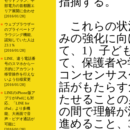
指摘する。
セットプラン、中
部電力の首都圏エ
リア展開に合わせ
[2016/01/28]
これらの状
■
ウェブブラウザー
のプライベートブ
みの強化に向
ラウジング機能、
認知していた人は
23.1％
て、1）子ど
[2016/01/28]
て、保護者や
■
LINE、違う電話番
号のスマホから一
方的にアカウント
コンセンサス
移管操作を行えな
いよう仕様変更
話がもたらす
[2016/01/28]
■
LINEのiPhone版ア
たせることの
プリがiPadにも対
応、「LINE for
の間で理解が
iPad」より多機
能、大画面で音
声・ビデオ通話が
進めること、
可能に
[2016/01/28]