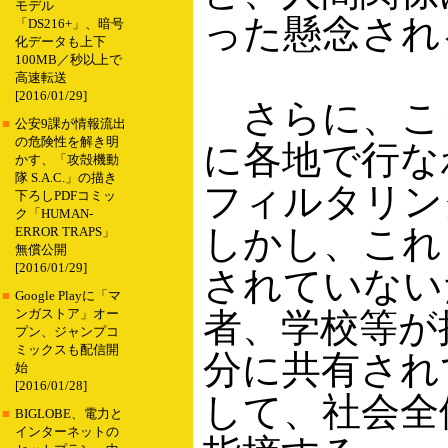
モデル
った懸念され
「DS216+」、暗号
化データも上下
100MB／秒以上で
高速転送
[2016/01/29]
さらに、こ
■
公安9課が情報流出
の危険性を解き明
に各地で行な
かす、「攻殻機動
隊 S.A.C.」の描き
フィルタリン
下ろしPDFコミッ
ク「HUMAN-
しかし、これ
ERROR TRAPS」
無償公開
[2016/01/29]
されていない
■
Google Playに「マ
者、学校等が
ンガストア」オー
プン、ジャンプコ
ミックスも配信開
分に共有され
始
[2016/01/28]
して、社会全
■
BIGLOBE、電力と
インターネットの