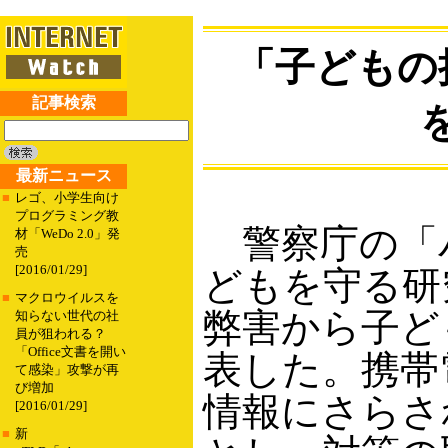
「子どもの
記事検索
最新ニュース
■
レゴ、小学生向け
プログラミング教
警察庁の「
材「WeDo 2.0」発
売
[2016/01/29]
どもを守る研
■
マクロウイルスを
弊害から子ど
知らない世代の社
員が狙われる？
「Office文書を開い
表した。携帯
て感染」攻撃が再
び増加
情報にさらさ
[2016/01/29]
■
新