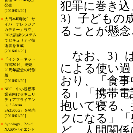
管理 Windows版」
犯罪に巻き込
発売
[2016/01/29]
3）子どもの
■
大日本印刷が「サ
イバーナレッジア
ることが懸念
カデミー」設立、
IAIの訓練システム
でセキュリティ技
術者を養成
[2016/01/29]
なお、3）は
■
「インターネット
による使い過
白書2016」発売、
20周年記念の特別
版
おり、「食事
[2016/01/29]
る」「携帯電
■
NEC、中小規模事
業者向けセキュリ
ティアプライアン
抱いて寝る、
ス「Aterm
SA3500G」を発売
クになる」「
[2016/01/29]
■
Synology、2ベイ
ど、人間関係
NASのハイエンド