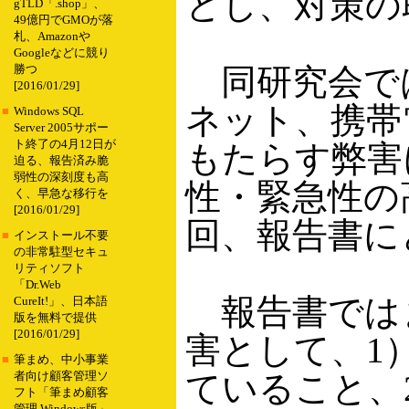
とし、対策の
gTLD「.shop」、
49億円でGMOが落
札、Amazonや
Googleなどに競り
同研究会では
勝つ
[2016/01/29]
ネット、携帯
■
Windows SQL
Server 2005サポー
ト終了の4月12日が
もたらす弊害
迫る、報告済み脆
弱性の深刻度も高
性・緊急性の
く、早急な移行を
[2016/01/29]
回、報告書に
■
インストール不要
の非常駐型セキュ
リティソフト
「Dr.Web
報告書では
CureIt!」、日本語
版を無料で提供
[2016/01/29]
害として、1
■
筆まめ、中小事業
ていること、
者向け顧客管理ソ
フト「筆まめ顧客