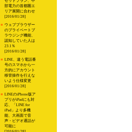
セットプラン、中
部電力の首都圏エ
リア展開に合わせ
[2016/01/28]
■
ウェブブラウザー
のプライベートブ
ラウジング機能、
認知していた人は
23.1％
[2016/01/28]
■
LINE、違う電話番
号のスマホから一
方的にアカウント
移管操作を行えな
いよう仕様変更
[2016/01/28]
■
LINEのiPhone版ア
プリがiPadにも対
応、「LINE for
iPad」より多機
能、大画面で音
声・ビデオ通話が
可能に
[2016/01/28]