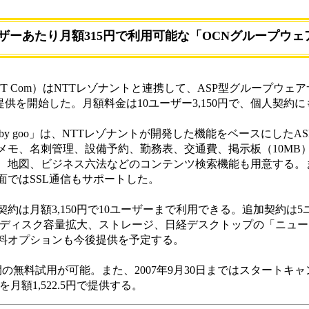
ユーザーあたり月額315円で利用可能な「OCNグループウェ
 Com）はNTTレゾナントと連携して、ASP型グループウェア
oo」の提供を開始した。月額料金は10ユーザー3,150円で、個人契
d by goo」は、NTTレゾナントが開発した機能をベースにした
メモ、名刺管理、設備予約、勤務表、交通費、掲示板（10MB
、地図、ビジネス六法などのコンテンツ検索機能も用意する。
面ではSSL通信もサポートした。
は月額3,150円で10ユーザーまで利用できる。追加契約は5
板のディスク容量拡大、ストレージ、日経デスクトップの「ニュ
料オプションも今後提供を予定する。
無料試用が可能。また、2007年9月30日まではスタートキ
を月額1,522.5円で提供する。