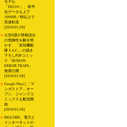
モデル
「DS216+」、暗号
化データも上下
100MB／秒以上で
高速転送
[2016/01/29]
■
公安9課が情報流出
の危険性を解き明
かす、「攻殻機動
隊 S.A.C.」の描き
下ろしPDFコミッ
ク「HUMAN-
ERROR TRAPS」
無償公開
[2016/01/29]
■
Google Playに「マ
ンガストア」オー
プン、ジャンプコ
ミックスも配信開
始
[2016/01/28]
■
BIGLOBE、電力と
インターネットの