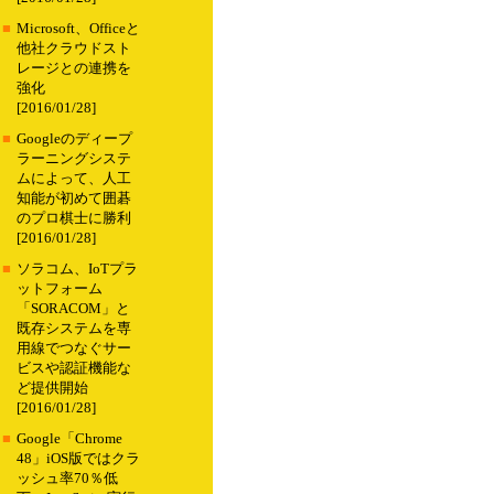
■
Microsoft、Officeと
他社クラウドスト
レージとの連携を
強化
[2016/01/28]
■
Googleのディープ
ラーニングシステ
ムによって、人工
知能が初めて囲碁
のプロ棋士に勝利
[2016/01/28]
■
ソラコム、IoTプラ
ットフォーム
「SORACOM」と
既存システムを専
用線でつなぐサー
ビスや認証機能な
ど提供開始
[2016/01/28]
■
Google「Chrome
48」iOS版ではクラ
ッシュ率70％低