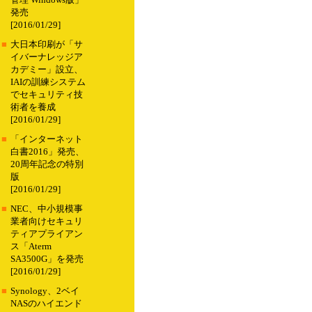
管理 Windows版」
発売
[2016/01/29]
■
大日本印刷が「サ
イバーナレッジア
カデミー」設立、
IAIの訓練システム
でセキュリティ技
術者を養成
[2016/01/29]
■
「インターネット
白書2016」発売、
20周年記念の特別
版
[2016/01/29]
■
NEC、中小規模事
業者向けセキュリ
ティアプライアン
ス「Aterm
SA3500G」を発売
[2016/01/29]
■
Synology、2ベイ
NASのハイエンド