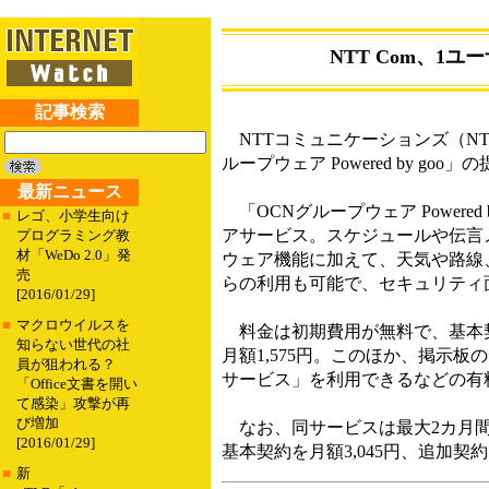
NTT Com、1
記事検索
NTTコミュニケーションズ（NTT
ループウェア Powered by g
最新ニュース
「OCNグループウェア Powere
■
レゴ、小学生向け
アサービス。スケジュールや伝言
プログラミング教
材「WeDo 2.0」発
ウェア機能に加えて、天気や路線
売
らの利用も可能で、セキュリティ
[2016/01/29]
■
マクロウイルスを
料金は初期費用が無料で、基本契約
知らない世代の社
月額1,575円。このほか、掲示
員が狙われる？
サービス」を利用できるなどの有
「Office文書を開い
て感染」攻撃が再
び増加
なお、同サービスは最大2カ月間の
[2016/01/29]
基本契約を月額3,045円、追加契約
■
新