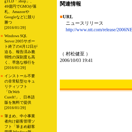
gTLD「.shop」、
関連情報
49億円でGMOが落
札、Amazonや
■
URL
Googleなどに競り
勝つ
ニュースリリース
[2016/01/29]
http://www.ntt.com/release/2006
■
Windows SQL
Server 2005サポー
ト終了の4月12日が
迫る、報告済み脆
（ 村松健至 ）
弱性の深刻度も高
2006/10/03 19:41
く、早急な移行を
[2016/01/29]
■
インストール不要
の非常駐型セキュ
リティソフト
「Dr.Web
CureIt!」、日本語
版を無料で提供
[2016/01/29]
■
筆まめ、中小事業
者向け顧客管理ソ
フト「筆まめ顧客